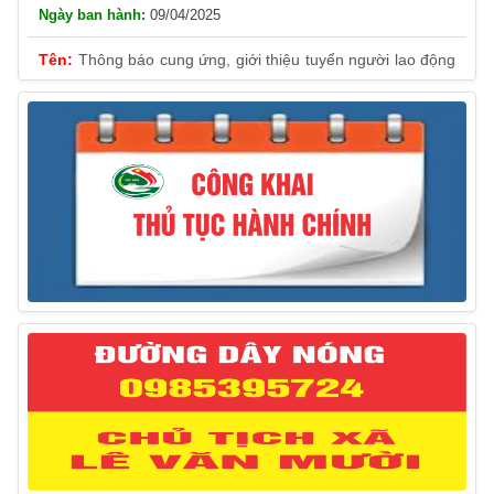
Thông báo cung ứng, giới thiệu tuyển người lao động
Việt Nam vào các vị trí công việc dự kiến tuyển người lao
động nước ngoài
31/03/2025
Thông báo treo cờ Tổ quốc nhân kỷ niệm 50 năm
Ngày giải phóng tỉnh Phú Yên (01/4/1975 – 01/4/2025)
28/03/2025
Thông báo giới thiệu, cung ứng lao động Việt Nam
cho Liên danh Hengtong International Engineering Co.,Ltd
27/03/2025
Thông báo đăng ký tiếp công dân định kỳ đợt 02
tháng 3/2025 của Chủ tịch UBND huyện
12/03/2025
Thông báo lịch công tác của Chủ tịch, các Phó Chủ
tịch UBND huyện và Phó Chủ tịch Hội đồng nhân dân
huyện (Từ ngày 10/3/2025 – 14/3/2025)