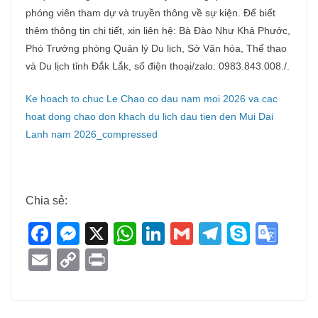
phóng viên tham dự và truyền thông về sự kiện.
Để biết
thêm thông tin chi tiết, xin liên hệ: Bà Đào Như Khả Phước,
Phó Trưởng phòng Quản lý Du lịch, Sở Văn hóa, Thể thao
và Du lịch tỉnh Đắk Lắk, số điện thoại/zalo: 0983.843.008./.
Ke hoach to chuc Le Chao co dau nam moi 2026 va cac
hoat dong chao don khach du lich dau tien den Mui Dai
Lanh nam 2026_compressed
Chia sẻ:
F
M
X
W
Li
G
T
S
G
a
e
h
n
m
el
ky
o
E
C
Pr
c
ss
at
k
ail
e
p
o
m
o
in
e
e
s
e
gr
e
gl
ail
p
t