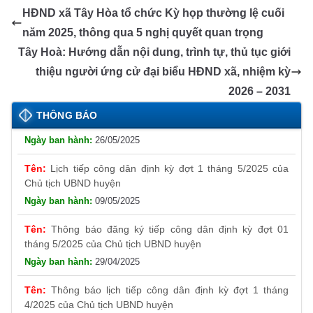
b
n
A
dI
a
e
y
HĐND xã Tây Hòa tổ chức Kỳ họp thường lệ cuối
o
g
p
n
m
Tr
Li
năm 2025, thông qua 5 nghị quyết quan trọng
o
er
p
a
n
Tây Hoà: Hướng dẫn nội dung, trình tự, thủ tục giới
k
n
k
thiệu người ứng cử đại biểu HĐND xã, nhiệm kỳ
sl
2026 – 2031
Thông báo đăng ký tiếp công dân định kỳ đợt 01
tháng 6/2025 của Chủ tịch UBND huyện
at
THÔNG BÁO
26/05/2025
e
Lịch tiếp công dân định kỳ đợt 1 tháng 5/2025 của
Chủ tịch UBND huyện
09/05/2025
Thông báo đăng ký tiếp công dân định kỳ đợt 01
tháng 5/2025 của Chủ tịch UBND huyện
29/04/2025
Thông báo lịch tiếp công dân định kỳ đợt 1 tháng
4/2025 của Chủ tịch UBND huyện
09/04/2025