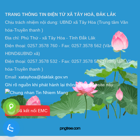
TRANG THÔNG TIN ĐIỆN TỬ XÃ TÂY HOÀ, ĐẮK LẮK
Chịu trách nhiệm nội dung: UBND xã Tây Hòa (Trung tâm Văn
hóa-Truyền thanh )
Địa chỉ: Phú Thứ - xã Tây Hòa - Tỉnh Đắk Lăk
Điện thoại: 0257.3578 760 - Fax: 0257.3578 562 (Văn phòng
HĐND&UBND xã)
Điện thoại: 0257.3578 532 - Fax: 0257.3578 589 (Trung tâm Văn
hóa-Truyền thanh )
Email:
xatayhoa@daklak.gov.vn
Ghi rõ nguồn khi phát hành lại thông tin từ website này.
Đã kết nối EMC