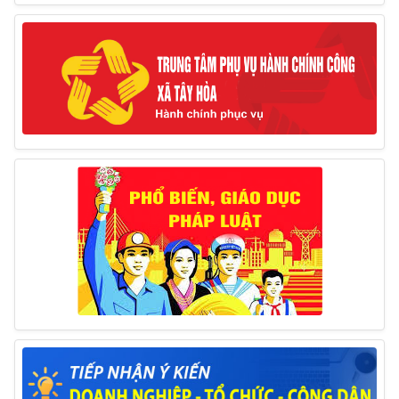
10/03/2025
Thông báo tổ chức thực hiện Cưỡng chế buộc thực
hiện biện pháp khắc phục hậu quả trong lĩnh vực đất đai
17/06/2025
Thông báo đăng ký tiếp công dân định kỳ đợt 01
tháng 6/2025 của Chủ tịch UBND huyện
26/05/2025