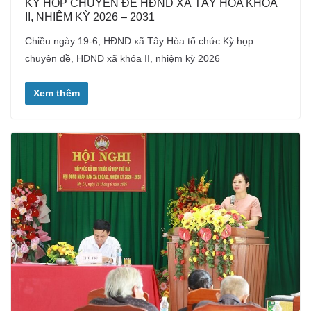
KỲ HỌP CHUYÊN ĐỀ HĐND XÃ TÂY HÒA KHÓA
II, NHIỆM KỲ 2026 – 2031
Chiều ngày 19-6, HĐND xã Tây Hòa tổ chức Kỳ họp
chuyên đề, HĐND xã khóa II, nhiệm kỳ 2026
Xem thêm