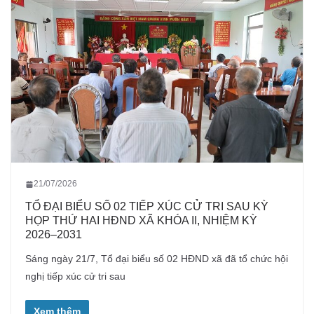
21/07/2026
TỔ ĐẠI BIỂU SỐ 02 TIẾP XÚC CỬ TRI SAU KỲ
HỌP THỨ HAI HĐND XÃ KHÓA II, NHIỆM KỲ
2026–2031
Sáng ngày 21/7, Tổ đại biểu số 02 HĐND xã đã tổ chức hội
nghị tiếp xúc cử tri sau
Xem thêm