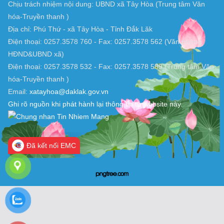
TRANG THÔNG TIN ĐIỆN TỬ XÃ TÂY HOÀ, ĐẮK LẮK
Chịu trách nhiệm nội dung: UBND xã Tây Hòa (Trung tâm Văn
hóa-Truyền thanh )
Địa chỉ: Phú Thứ - xã Tây Hòa - Tỉnh Đắk Lăk
Điện thoại: 0257.3578 760 - Fax: 0257.3578 562 (Văn phòng
HĐND&UBND xã)
Điện thoại: 0257.3578 532 - Fax: 0257.3578 589 (Trung tâm Văn
hóa-Truyền thanh )
Email:
xatayhoa@daklak.gov.vn
Ghi rõ nguồn khi phát hành lại thông tin từ website này.
Đã kết nối EMC