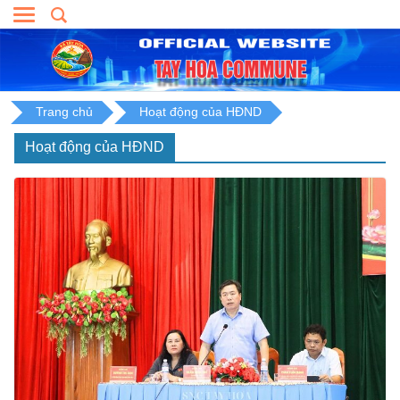
Skip
to
content
Trang chủ
Hoạt động của HĐND
Hoạt động của HĐND