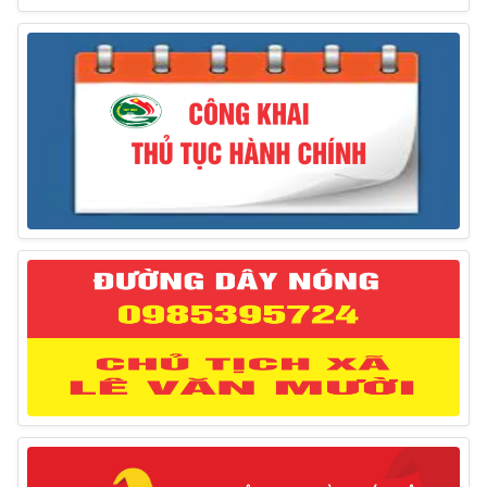
Thông báo treo cờ Tổ quốc nhân kỷ niệm 50 năm
Ngày giải phóng tỉnh Phú Yên (01/4/1975 – 01/4/2025)
28/03/2025
Thông báo giới thiệu, cung ứng lao động Việt Nam
cho Liên danh Hengtong International Engineering Co.,Ltd
27/03/2025
Thông báo đăng ký tiếp công dân định kỳ đợt 02
tháng 3/2025 của Chủ tịch UBND huyện
12/03/2025
Thông báo lịch công tác của Chủ tịch, các Phó Chủ
tịch UBND huyện và Phó Chủ tịch Hội đồng nhân dân
huyện (Từ ngày 10/3/2025 – 14/3/2025)
10/03/2025
Thông báo tổ chức thực hiện Cưỡng chế buộc thực
hiện biện pháp khắc phục hậu quả trong lĩnh vực đất đai
17/06/2025