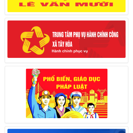
tịch UBND huyện và Phó Chủ tịch Hội đồng nhân dân
huyện (Từ ngày 10/3/2025 – 14/3/2025)
10/03/2025
Thông báo tổ chức thực hiện Cưỡng chế buộc thực
hiện biện pháp khắc phục hậu quả trong lĩnh vực đất đai
17/06/2025
Thông báo đăng ký tiếp công dân định kỳ đợt 01
tháng 6/2025 của Chủ tịch UBND huyện
26/05/2025
Lịch tiếp công dân định kỳ đợt 1 tháng 5/2025 của
Chủ tịch UBND huyện
09/05/2025