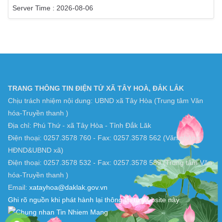
Server Time : 2026-08-06
TRANG THÔNG TIN ĐIỆN TỬ XÃ TÂY HOÀ, ĐẮK LẮK
Chịu trách nhiệm nội dung: UBND xã Tây Hòa (Trung tâm Văn
hóa-Truyền thanh )
Địa chỉ: Phú Thứ - xã Tây Hòa - Tỉnh Đắk Lăk
Điện thoại: 0257.3578 760 - Fax: 0257.3578 562 (Văn phòng
HĐND&UBND xã)
Điện thoại: 0257.3578 532 - Fax: 0257.3578 589 (Trung tâm Văn
hóa-Truyền thanh )
Email:
xatayhoa@daklak.gov.vn
Ghi rõ nguồn khi phát hành lại thông tin từ website này.