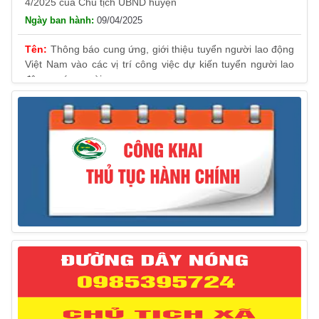
09/04/2025
Thông báo cung ứng, giới thiệu tuyển người lao động
Việt Nam vào các vị trí công việc dự kiến tuyển người lao
động nước ngoài
31/03/2025
Thông báo treo cờ Tổ quốc nhân kỷ niệm 50 năm
Ngày giải phóng tỉnh Phú Yên (01/4/1975 – 01/4/2025)
28/03/2025
Thông báo giới thiệu, cung ứng lao động Việt Nam
cho Liên danh Hengtong International Engineering Co.,Ltd
27/03/2025
Thông báo đăng ký tiếp công dân định kỳ đợt 02
tháng 3/2025 của Chủ tịch UBND huyện
12/03/2025
Thông báo lịch công tác của Chủ tịch, các Phó Chủ