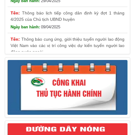
Thông báo lịch tiếp công dân định kỳ đợt 1 tháng
4/2025 của Chủ tịch UBND huyện
09/04/2025
Thông báo cung ứng, giới thiệu tuyển người lao động
Việt Nam vào các vị trí công việc dự kiến tuyển người lao
động nước ngoài
31/03/2025
Thông báo treo cờ Tổ quốc nhân kỷ niệm 50 năm
Ngày giải phóng tỉnh Phú Yên (01/4/1975 – 01/4/2025)
28/03/2025
Thông báo giới thiệu, cung ứng lao động Việt Nam
cho Liên danh Hengtong International Engineering Co.,Ltd
27/03/2025
Thông báo đăng ký tiếp công dân định kỳ đợt 02
tháng 3/2025 của Chủ tịch UBND huyện