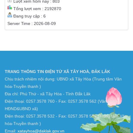
Lượt xem hôm nay : 803
Tổng lượt xem : 2192870
Đang truy cập : 6
Server Time : 2026-08-09
TRANG THÔNG TIN ĐIỆN TỬ XÃ TÂY HOÀ, ĐẮK LẮK
Chịu trách nhiệm nội dung: UBND xã Tây Hòa (Trung tâm Văn
hóa-Truyền thanh )
Địa chỉ: Phú Thứ - xã Tây Hòa - Tỉnh Đắk Lăk
Điện thoại: 0257.3578 760 - Fax: 0257.3578 562 (Văn phòng
HĐND&UBND xã)
Điện thoại: 0257.3578 532 - Fax: 0257.3578 589 (Trung tâm Văn
hóa-Truyền thanh )
Email:
xatayhoa@daklak.gov.vn