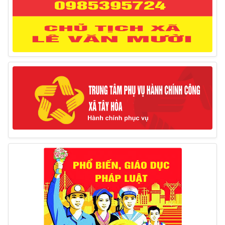
12/03/2025
Thông báo lịch công tác của Chủ tịch, các Phó Chủ
tịch UBND huyện và Phó Chủ tịch Hội đồng nhân dân
huyện (Từ ngày 10/3/2025 – 14/3/2025)
10/03/2025
Thông báo tổ chức thực hiện Cưỡng chế buộc thực
hiện biện pháp khắc phục hậu quả trong lĩnh vực đất đai
17/06/2025
Thông báo đăng ký tiếp công dân định kỳ đợt 01
tháng 6/2025 của Chủ tịch UBND huyện
26/05/2025
Lịch tiếp công dân định kỳ đợt 1 tháng 5/2025 của
Chủ tịch UBND huyện
09/05/2025