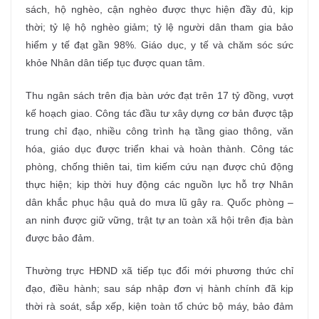
sách, hộ nghèo, cận nghèo được thực hiện đầy đủ, kịp
thời; tỷ lệ hộ nghèo giảm; tỷ lệ người dân tham gia bảo
hiểm y tế đạt gần 98%. Giáo dục, y tế và chăm sóc sức
khỏe Nhân dân tiếp tục được quan tâm.
Thu ngân sách trên địa bàn ước đạt trên 17 tỷ đồng, vượt
kế hoạch giao. Công tác đầu tư xây dựng cơ bản được tập
trung chỉ đạo, nhiều công trình hạ tầng giao thông, văn
hóa, giáo dục được triển khai và hoàn thành. Công tác
phòng, chống thiên tai, tìm kiếm cứu nạn được chủ động
thực hiện; kịp thời huy động các nguồn lực hỗ trợ Nhân
dân khắc phục hậu quả do mưa lũ gây ra. Quốc phòng –
an ninh được giữ vững, trật tự an toàn xã hội trên địa bàn
được bảo đảm.
Thường trực HĐND xã tiếp tục đổi mới phương thức chỉ
đạo, điều hành; sau sáp nhập đơn vị hành chính đã kịp
thời rà soát, sắp xếp, kiện toàn tổ chức bộ máy, bảo đảm