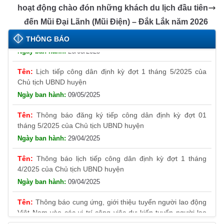
k
n
k
hoạt động chào đón những khách du lịch đầu tiên
sl
đến Mũi Đại Lãnh (Mũi Điện) – Đắk Lắk năm 2026
Thông báo đăng ký tiếp công dân định kỳ đợt 01
at
tháng 6/2025 của Chủ tịch UBND huyện
THÔNG BÁO
26/05/2025
e
Lịch tiếp công dân định kỳ đợt 1 tháng 5/2025 của
Chủ tịch UBND huyện
09/05/2025
Thông báo đăng ký tiếp công dân định kỳ đợt 01
tháng 5/2025 của Chủ tịch UBND huyện
29/04/2025
Thông báo lịch tiếp công dân định kỳ đợt 1 tháng
4/2025 của Chủ tịch UBND huyện
09/04/2025
Thông báo cung ứng, giới thiệu tuyển người lao động
Việt Nam vào các vị trí công việc dự kiến tuyển người lao
động nước ngoài