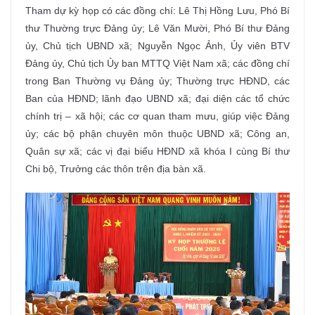
Tham dự kỳ họp có các đồng chí: Lê Thị Hồng Lưu, Phó Bí
thư Thường trực Đảng ủy; Lê Văn Mười, Phó Bí thư Đảng
ủy, Chủ tịch UBND xã; Nguyễn Ngọc Ảnh, Ủy viên BTV
Đảng ủy, Chủ tịch Ủy ban MTTQ Việt Nam xã; các đồng chí
trong Ban Thường vụ Đảng ủy; Thường trực HĐND, các
Ban của HĐND; lãnh đạo UBND xã; đại diện các tổ chức
chính trị – xã hội; các cơ quan tham mưu, giúp việc Đảng
ủy; các bộ phận chuyên môn thuộc UBND xã; Công an,
Quân sự xã; các vị đại biểu HĐND xã khóa I cùng Bí thư
Chi bộ, Trưởng các thôn trên địa bàn xã.