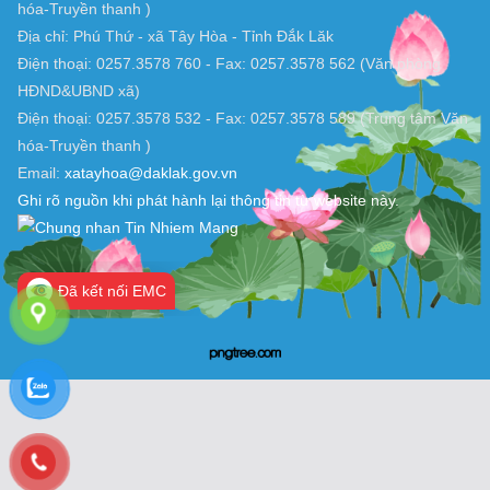
TRANG THÔNG TIN ĐIỆN TỬ XÃ TÂY HOÀ, ĐẮK LẮK
Chịu trách nhiệm nội dung: UBND xã Tây Hòa (Trung tâm Văn
hóa-Truyền thanh )
Địa chỉ: Phú Thứ - xã Tây Hòa - Tỉnh Đắk Lăk
Điện thoại: 0257.3578 760 - Fax: 0257.3578 562 (Văn phòng
HĐND&UBND xã)
Điện thoại: 0257.3578 532 - Fax: 0257.3578 589 (Trung tâm Văn
hóa-Truyền thanh )
Email:
xatayhoa@daklak.gov.vn
Ghi rõ nguồn khi phát hành lại thông tin từ website này.
Đã kết nối EMC