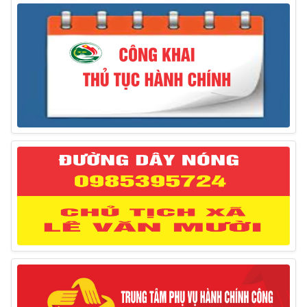
31/03/2025
Thông báo treo cờ Tổ quốc nhân kỷ niệm 50 năm
Ngày giải phóng tỉnh Phú Yên (01/4/1975 – 01/4/2025)
28/03/2025
Thông báo giới thiệu, cung ứng lao động Việt Nam
cho Liên danh Hengtong International Engineering Co.,Ltd
27/03/2025
Thông báo đăng ký tiếp công dân định kỳ đợt 02
tháng 3/2025 của Chủ tịch UBND huyện
12/03/2025
Thông báo lịch công tác của Chủ tịch, các Phó Chủ
tịch UBND huyện và Phó Chủ tịch Hội đồng nhân dân
huyện (Từ ngày 10/3/2025 – 14/3/2025)
10/03/2025
Thông báo tổ chức thực hiện Cưỡng chế buộc thực