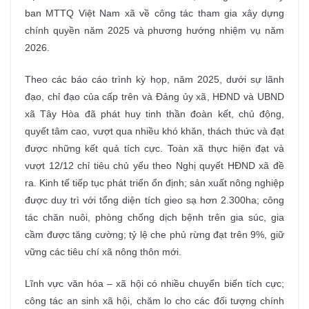
ban MTTQ Việt Nam xã về công tác tham gia xây dựng
chính quyền năm 2025 và phương hướng nhiệm vụ năm
2026.
Theo các báo cáo trình kỳ họp, năm 2025, dưới sự lãnh
đạo, chỉ đạo của cấp trên và Đảng ủy xã, HĐND và UBND
xã Tây Hòa đã phát huy tinh thần đoàn kết, chủ động,
quyết tâm cao, vượt qua nhiều khó khăn, thách thức và đạt
được những kết quả tích cực. Toàn xã thực hiện đạt và
vượt 12/12 chỉ tiêu chủ yếu theo Nghị quyết HĐND xã đề
ra. Kinh tế tiếp tục phát triển ổn định; sản xuất nông nghiệp
được duy trì với tổng diện tích gieo sạ hơn 2.300ha; công
tác chăn nuôi, phòng chống dịch bệnh trên gia súc, gia
cầm được tăng cường; tỷ lệ che phủ rừng đạt trên 9%, giữ
vững các tiêu chí xã nông thôn mới.
Lĩnh vực văn hóa – xã hội có nhiều chuyển biến tích cực;
công tác an sinh xã hội, chăm lo cho các đối tượng chính