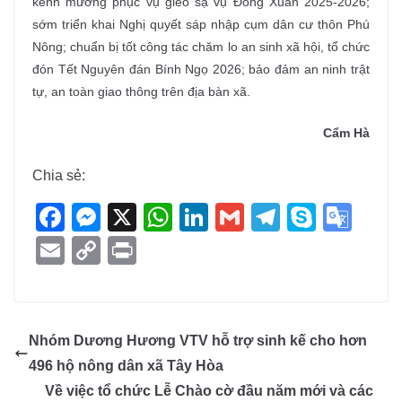
kênh mương phục vụ gieo sạ vụ Đông Xuân 2025-2026;
sớm triển khai Nghị quyết sáp nhập cụm dân cư thôn Phú
Nông; chuẩn bị tốt công tác chăm lo an sinh xã hội, tổ chức
đón Tết Nguyên đán Bính Ngọ 2026; bảo đảm an ninh trật
tự, an toàn giao thông trên địa bàn xã.
Cẩm Hà
Chia sẻ:
F
M
X
W
Li
G
T
S
G
a
e
h
n
m
el
ky
o
E
C
Pr
c
ss
at
k
ail
e
p
o
m
o
in
e
e
s
e
gr
e
gl
ail
p
t
b
n
A
dI
a
e
y
Nhóm Dương Hương VTV hỗ trợ sinh kế cho hơn
o
g
p
n
m
Tr
Li
496 hộ nông dân xã Tây Hòa
o
er
p
a
n
Về việc tổ chức Lễ Chào cờ đầu năm mới và các