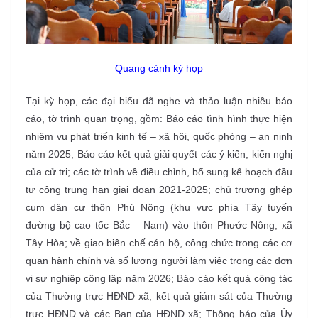
Quang cảnh kỳ họp
Tại kỳ họp, các đại biểu đã nghe và thảo luận nhiều báo
cáo, tờ trình quan trọng, gồm: Báo cáo tình hình thực hiện
nhiệm vụ phát triển kinh tế – xã hội, quốc phòng – an ninh
năm 2025; Báo cáo kết quả giải quyết các ý kiến, kiến nghị
của cử tri; các tờ trình về điều chỉnh, bổ sung kế hoạch đầu
tư công trung hạn giai đoạn 2021-2025; chủ trương ghép
cụm dân cư thôn Phú Nông (khu vực phía Tây tuyến
đường bộ cao tốc Bắc – Nam) vào thôn Phước Nông, xã
Tây Hòa; về giao biên chế cán bộ, công chức trong các cơ
quan hành chính và số lượng người làm việc trong các đơn
vị sự nghiệp công lập năm 2026; Báo cáo kết quả công tác
của Thường trực HĐND xã, kết quả giám sát của Thường
trực HĐND và các Ban của HĐND xã; Thông báo của Ủy