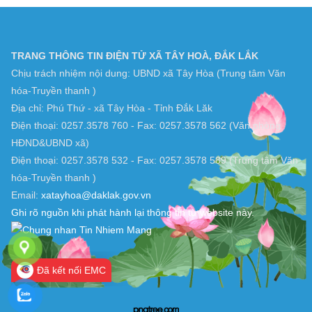
TRANG THÔNG TIN ĐIỆN TỬ XÃ TÂY HOÀ, ĐẮK LẮK
Chịu trách nhiệm nội dung: UBND xã Tây Hòa (Trung tâm Văn
hóa-Truyền thanh )
Địa chỉ: Phú Thứ - xã Tây Hòa - Tỉnh Đắk Lăk
Điện thoại: 0257.3578 760 - Fax: 0257.3578 562 (Văn phòng
HĐND&UBND xã)
Điện thoại: 0257.3578 532 - Fax: 0257.3578 589 (Trung tâm Văn
hóa-Truyền thanh )
Email:
xatayhoa@daklak.gov.vn
Ghi rõ nguồn khi phát hành lại thông tin từ website này.
Đã kết nối EMC