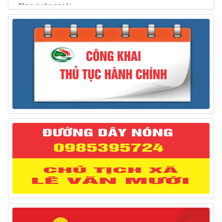
động nước ngoài
31/03/2025
Thông báo treo cờ Tổ quốc nhân kỷ niệm 50 năm
Ngày giải phóng tỉnh Phú Yên (01/4/1975 – 01/4/2025)
28/03/2025
Thông báo giới thiệu, cung ứng lao động Việt Nam
cho Liên danh Hengtong International Engineering Co.,Ltd
27/03/2025
Thông báo đăng ký tiếp công dân định kỳ đợt 02
tháng 3/2025 của Chủ tịch UBND huyện
12/03/2025
Thông báo lịch công tác của Chủ tịch, các Phó Chủ
tịch UBND huyện và Phó Chủ tịch Hội đồng nhân dân
huyện (Từ ngày 10/3/2025 – 14/3/2025)
10/03/2025
Thông báo tổ chức thực hiện Cưỡng chế buộc thực