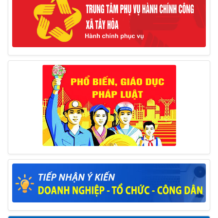
hiện biện pháp khắc phục hậu quả trong lĩnh vực đất đai
17/06/2025
Thông báo đăng ký tiếp công dân định kỳ đợt 01
tháng 6/2025 của Chủ tịch UBND huyện
26/05/2025
Lịch tiếp công dân định kỳ đợt 1 tháng 5/2025 của
Chủ tịch UBND huyện
09/05/2025