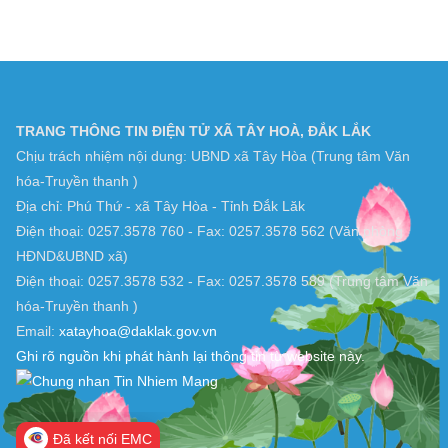
TRANG THÔNG TIN ĐIỆN TỬ XÃ TÂY HOÀ, ĐẮK LẮK
Chịu trách nhiệm nội dung: UBND xã Tây Hòa (Trung tâm Văn
hóa-Truyền thanh )
Địa chỉ: Phú Thứ - xã Tây Hòa - Tỉnh Đắk Lăk
Điện thoại: 0257.3578 760 - Fax: 0257.3578 562 (Văn phòng
HĐND&UBND xã)
Điện thoại: 0257.3578 532 - Fax: 0257.3578 589 (Trung tâm Văn
hóa-Truyền thanh )
Email:
xatayhoa@daklak.gov.vn
Ghi rõ nguồn khi phát hành lại thông tin từ website này.
Đã kết nối EMC