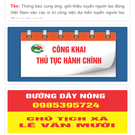
Thông báo cung ứng, giới thiệu tuyển người lao động
Việt Nam vào các vị trí công việc dự kiến tuyển người lao
động nước ngoài
31/03/2025
Thông báo treo cờ Tổ quốc nhân kỷ niệm 50 năm
Ngày giải phóng tỉnh Phú Yên (01/4/1975 – 01/4/2025)
28/03/2025
Thông báo giới thiệu, cung ứng lao động Việt Nam
cho Liên danh Hengtong International Engineering Co.,Ltd
27/03/2025
Thông báo đăng ký tiếp công dân định kỳ đợt 02
tháng 3/2025 của Chủ tịch UBND huyện
12/03/2025
Thông báo lịch công tác của Chủ tịch, các Phó Chủ
tịch UBND huyện và Phó Chủ tịch Hội đồng nhân dân
huyện (Từ ngày 10/3/2025 – 14/3/2025)
10/03/2025