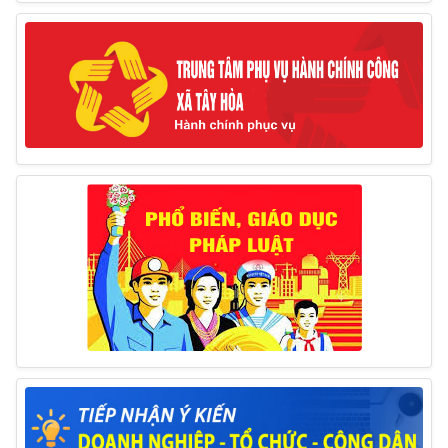
Thông báo tổ chức thực hiện Cưỡng chế buộc thực
hiện biện pháp khắc phục hậu quả trong lĩnh vực đất đai
17/06/2025
Thông báo đăng ký tiếp công dân định kỳ đợt 01
tháng 6/2025 của Chủ tịch UBND huyện
26/05/2025
Lịch tiếp công dân định kỳ đợt 1 tháng 5/2025 của
Chủ tịch UBND huyện
09/05/2025