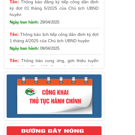
huyện
29/04/2025
Thông báo lịch tiếp công dân định kỳ đợt
1 tháng 4/2025 của Chủ tịch UBND huyện
09/04/2025
Thông báo cung ứng, giới thiệu tuyển
người lao động Việt Nam vào các vị trí công
việc dự kiến tuyển người lao động nước ngoài
31/03/2025
Thông báo treo cờ Tổ quốc nhân kỷ
niệm 50 năm Ngày giải phóng tỉnh Phú Yên
(01/4/1975 – 01/4/2025)
28/03/2025
Thông báo giới thiệu, cung ứng lao động
Việt Nam cho Liên danh Hengtong
International Engineering Co.,Ltd