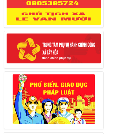
27/03/2025
Thông báo đăng ký tiếp công dân định
kỳ đợt 02 tháng 3/2025 của Chủ tịch UBND
huyện
12/03/2025
Thông báo lịch công tác của Chủ tịch,
các Phó Chủ tịch UBND huyện và Phó Chủ
tịch Hội đồng nhân dân huyện (Từ ngày
10/3/2025 – 14/3/2025)
10/03/2025
Thông báo tổ chức thực hiện Cưỡng chế
buộc thực hiện biện pháp khắc phục hậu quả
trong lĩnh vực đất đai
17/06/2025
Thông báo đăng ký tiếp công dân định
kỳ đợt 01 tháng 6/2025 của Chủ tịch UBND
huyện