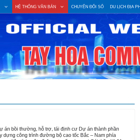
HỆ THỐNG VĂN BẢN
CHUYỂN ĐỔI SỐ
DU LỊCH ĐỊA 
dự án bồi thường, hỗ trợ, tái định cư Dự án thành phần
 dựng công trình đường bộ cao tốc Bắc – Nam phía