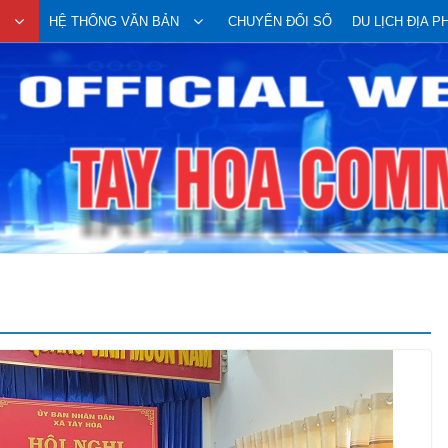
HỆ THỐNG VĂN BẢN
CHUYỂN ĐỔI SỐ
DU LỊCH ĐỊA 