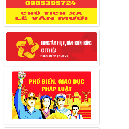
Thông báo đăng ký tiếp công dân định
kỳ đợt 02 tháng 3/2025 của Chủ tịch UBND
huyện
12/03/2025
Thông báo lịch công tác của Chủ tịch,
các Phó Chủ tịch UBND huyện và Phó Chủ
tịch Hội đồng nhân dân huyện (Từ ngày
10/3/2025 – 14/3/2025)
10/03/2025
Thông báo tổ chức thực hiện Cưỡng chế
buộc thực hiện biện pháp khắc phục hậu quả
trong lĩnh vực đất đai
17/06/2025
Thông báo đăng ký tiếp công dân định
kỳ đợt 01 tháng 6/2025 của Chủ tịch UBND
huyện
26/05/2025