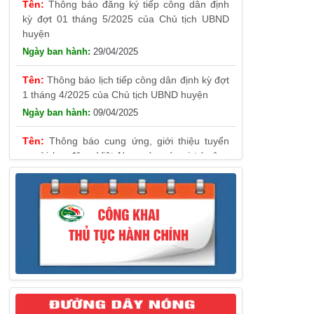
29/04/2025
Thông báo lịch tiếp công dân định kỳ đợt
1 tháng 4/2025 của Chủ tịch UBND huyện
09/04/2025
Thông báo cung ứng, giới thiệu tuyển
người lao động Việt Nam vào các vị trí công
việc dự kiến tuyển người lao động nước ngoài
31/03/2025
Thông báo treo cờ Tổ quốc nhân kỷ
niệm 50 năm Ngày giải phóng tỉnh Phú Yên
(01/4/1975 – 01/4/2025)
28/03/2025
Thông báo giới thiệu, cung ứng lao động
Việt Nam cho Liên danh Hengtong
International Engineering Co.,Ltd
27/03/2025