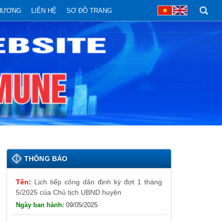
PHƯƠNG
LIÊN HỆ
SƠ ĐỒ TRANG
Lịch tiếp công dân định kỳ đợt 1 tháng
THÔNG BÁO
5/2025 của Chủ tịch UBND huyện
09/05/2025
Thông báo đăng ký tiếp công dân định
kỳ đợt 01 tháng 5/2025 của Chủ tịch UBND
huyện