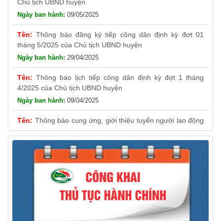
09/05/2025
Thông báo đăng ký tiếp công dân định kỳ đợt 01
tháng 5/2025 của Chủ tịch UBND huyện
29/04/2025
Thông báo lịch tiếp công dân định kỳ đợt 1 tháng
4/2025 của Chủ tịch UBND huyện
09/04/2025
Thông báo cung ứng, giới thiệu tuyển người lao động
Việt Nam vào các vị trí công việc dự kiến tuyển người lao
động nước ngoài
31/03/2025
Thông báo treo cờ Tổ quốc nhân kỷ niệm 50 năm
Ngày giải phóng tỉnh Phú Yên (01/4/1975 – 01/4/2025)
28/03/2025
Thông báo giới thiệu, cung ứng lao động Việt Nam
cho Liên danh Hengtong International Engineering Co.,Ltd