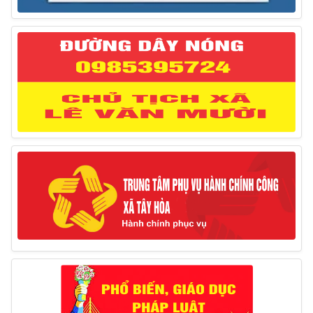
27/03/2025
Thông báo đăng ký tiếp công dân định kỳ đợt 02
tháng 3/2025 của Chủ tịch UBND huyện
12/03/2025
Thông báo lịch công tác của Chủ tịch, các Phó Chủ
tịch UBND huyện và Phó Chủ tịch Hội đồng nhân dân
huyện (Từ ngày 10/3/2025 – 14/3/2025)
10/03/2025
Thông báo tổ chức thực hiện Cưỡng chế buộc thực
hiện biện pháp khắc phục hậu quả trong lĩnh vực đất đai
17/06/2025
Thông báo đăng ký tiếp công dân định kỳ đợt 01
tháng 6/2025 của Chủ tịch UBND huyện
26/05/2025