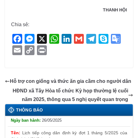
THANH HỘI
Chia sẻ:
F
M
X
W
Li
G
T
S
G
a
e
h
n
m
el
ky
o
E
C
Pr
c
ss
at
k
ail
e
p
o
m
o
in
e
e
s
e
gr
e
gl
ail
p
t
b
n
A
dI
a
e
y
Hỗ trợ con giống và thức ăn gia cầm cho người dân
o
g
p
n
m
Tr
Li
HĐND xã Tây Hòa tổ chức Kỳ họp thường lệ cuối
o
er
p
a
n
năm 2025, thông qua 5 nghị quyết quan trọng
Thông báo đăng ký tiếp công dân định kỳ đợt 01
k
n
tháng 6/2025 của Chủ tịch UBND huyện
k
THÔNG BÁO
26/05/2025
sl
at
Lịch tiếp công dân định kỳ đợt 1 tháng 5/2025 của
Chủ tịch UBND huyện
e