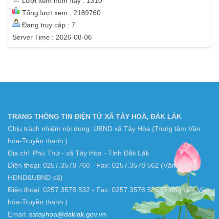
Lượt xem hôm nay : 1310
Tổng lượt xem : 2189760
Đang truy cập : 7
Server Time : 2026-08-06
TRANG THÔNG TIN ĐIỆN TỬ XÃ TÂY HOÀ, ĐẮK LẮK
Chịu trách nhiệm nội dung: UBND xã Tây Hòa (Trung tâm Văn
hóa-Truyền thanh )
Địa chỉ: Phú Thứ - xã Tây Hòa - Tỉnh Đắk Lăk
Điện thoại: 0257.3578 760 - Fax: 0257.3578 562 (Văn phòng
HĐND&UBND xã)
Điện thoại: 0257.3578 532 - Fax: 0257.3578 589 (Trung tâm Văn
hóa-Truyền thanh )
Email:
xatayhoa@daklak.gov.vn