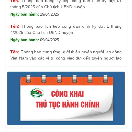
tháng 5/2025 của Chủ tịch UBND huyện
29/04/2025
Thông báo lịch tiếp công dân định kỳ đợt 1 tháng
4/2025 của Chủ tịch UBND huyện
09/04/2025
Thông báo cung ứng, giới thiệu tuyển người lao động
Việt Nam vào các vị trí công việc dự kiến tuyển người lao
động nước ngoài
31/03/2025
Thông báo treo cờ Tổ quốc nhân kỷ niệm 50 năm
Ngày giải phóng tỉnh Phú Yên (01/4/1975 – 01/4/2025)
28/03/2025
Thông báo giới thiệu, cung ứng lao động Việt Nam
cho Liên danh Hengtong International Engineering Co.,Ltd
27/03/2025
Thông báo đăng ký tiếp công dân định kỳ đợt 02