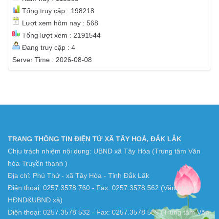
Tổng truy cập : 198218
Lượt xem hôm nay : 568
Tổng lượt xem : 2191544
Đang truy cập : 4
Server Time : 2026-08-08
TRANG THÔNG TIN ĐIỆN TỬ XÃ TÂY HOÀ, ĐẮK LẮK
Chịu trách nhiệm nội dung: UBND xã Tây Hòa (Trung tâm Văn
hóa-Truyền thanh )
Địa chỉ: Phú Thứ - xã Tây Hòa - Tỉnh Đắk Lăk
Điện thoại: 0257.3578 760 - Fax: 0257.3578 562 (Văn phòng
HĐND&UBND xã)
Điện thoại: 0257.3578 532 - Fax: 0257.3578 589 (Trung tâm Văn