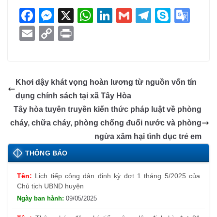
F
M
X
W
Li
G
T
S
G
a
e
h
n
m
el
ky
o
E
C
Pr
c
ss
at
k
ail
e
p
o
m
o
in
e
e
s
e
gr
e
gl
ail
p
t
b
n
A
dI
a
e
y
Khơi dậy khát vọng hoàn lương từ nguồn vốn tín
o
g
p
n
m
Tr
Li
dụng chính sách tại xã Tây Hòa
o
er
p
a
n
Tây hòa tuyên truyền kiến thức pháp luật về phòng
k
n
k
cháy, chữa cháy, phòng chống đuối nước và phòng
sl
ngừa xâm hại tình dục trẻ em
at
THÔNG BÁO
Lịch tiếp công dân định kỳ đợt 1 tháng 5/2025 của
e
Chủ tịch UBND huyện
09/05/2025
Thông báo đăng ký tiếp công dân định kỳ đợt 01