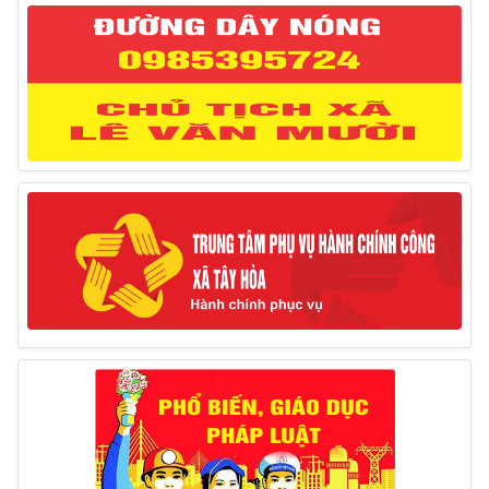
tháng 3/2025 của Chủ tịch UBND huyện
12/03/2025
Thông báo lịch công tác của Chủ tịch, các Phó Chủ
tịch UBND huyện và Phó Chủ tịch Hội đồng nhân dân
huyện (Từ ngày 10/3/2025 – 14/3/2025)
10/03/2025
Thông báo tổ chức thực hiện Cưỡng chế buộc thực
hiện biện pháp khắc phục hậu quả trong lĩnh vực đất đai
17/06/2025
Thông báo đăng ký tiếp công dân định kỳ đợt 01
tháng 6/2025 của Chủ tịch UBND huyện
26/05/2025
Lịch tiếp công dân định kỳ đợt 1 tháng 5/2025 của
Chủ tịch UBND huyện
09/05/2025