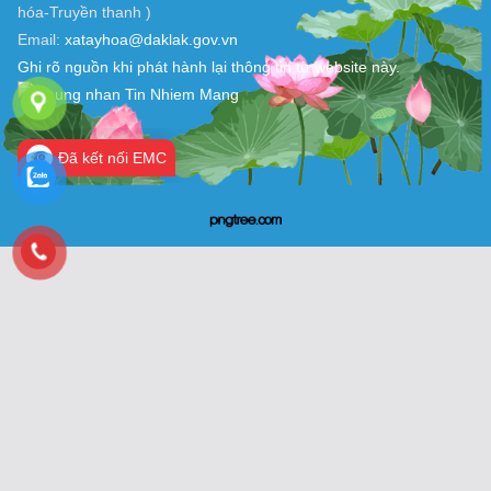
hóa-Truyền thanh )
Email:
xatayhoa@daklak.gov.vn
Ghi rõ nguồn khi phát hành lại thông tin từ website này.
Đã kết nối EMC