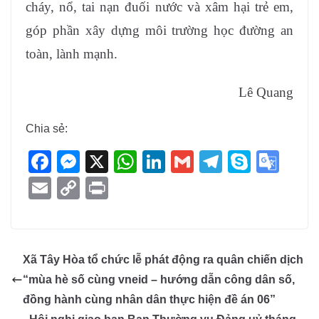
cháy, nổ, tai nạn đuối nước và xâm hại trẻ em,
góp phần xây dựng môi trường học đường an
toàn, lành mạnh.
Lê Quang
Chia sẻ:
F
M
X
W
Li
G
T
S
G
a
e
h
n
m
el
ky
o
E
C
Pr
c
ss
at
k
ail
e
p
o
m
o
in
e
e
s
e
gr
e
gl
ail
p
t
b
n
A
dI
a
e
y
Xã Tây Hòa tổ chức lễ phát động ra quân chiến dịch
o
g
p
n
m
Tr
Li
“mùa hè số cùng vneid – hướng dẫn công dân số,
o
er
p
a
n
đồng hành cùng nhân dân thực hiện đề án 06”