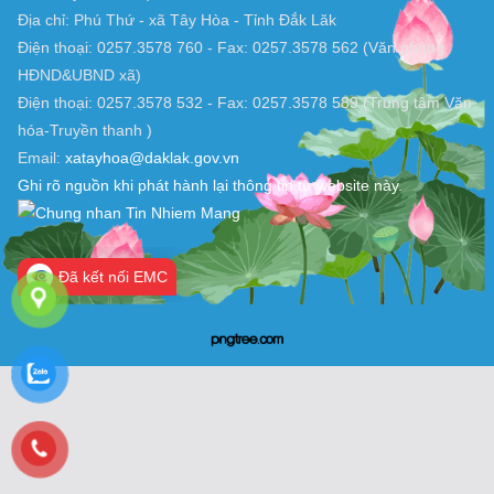
Địa chỉ: Phú Thứ - xã Tây Hòa - Tỉnh Đắk Lăk
Điện thoại: 0257.3578 760 - Fax: 0257.3578 562 (Văn phòng
HĐND&UBND xã)
Điện thoại: 0257.3578 532 - Fax: 0257.3578 589 (Trung tâm Văn
hóa-Truyền thanh )
Email:
xatayhoa@daklak.gov.vn
Ghi rõ nguồn khi phát hành lại thông tin từ website này.
Đã kết nối EMC