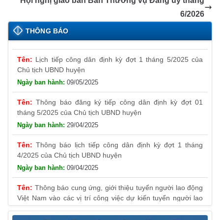
k
n
k
Hội nghị giao ban Ban Thường vụ Đảng uỷ tháng
sl
6/2026
at
THÔNG BÁO
e
Lịch tiếp công dân định kỳ đợt 1 tháng 5/2025 của
Chủ tịch UBND huyện
09/05/2025
Thông báo đăng ký tiếp công dân định kỳ đợt 01
tháng 5/2025 của Chủ tịch UBND huyện
29/04/2025
Thông báo lịch tiếp công dân định kỳ đợt 1 tháng
4/2025 của Chủ tịch UBND huyện
09/04/2025
Thông báo cung ứng, giới thiệu tuyển người lao động
Việt Nam vào các vị trí công việc dự kiến tuyển người lao
động nước ngoài
31/03/2025