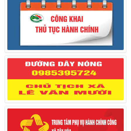
Thông báo treo cờ Tổ quốc nhân kỷ niệm 50 năm
Ngày giải phóng tỉnh Phú Yên (01/4/1975 – 01/4/2025)
28/03/2025
Thông báo giới thiệu, cung ứng lao động Việt Nam
cho Liên danh Hengtong International Engineering Co.,Ltd
27/03/2025
Thông báo đăng ký tiếp công dân định kỳ đợt 02
tháng 3/2025 của Chủ tịch UBND huyện
12/03/2025
Thông báo lịch công tác của Chủ tịch, các Phó Chủ
tịch UBND huyện và Phó Chủ tịch Hội đồng nhân dân
huyện (Từ ngày 10/3/2025 – 14/3/2025)
10/03/2025
Thông báo tổ chức thực hiện Cưỡng chế buộc thực
hiện biện pháp khắc phục hậu quả trong lĩnh vực đất đai
17/06/2025