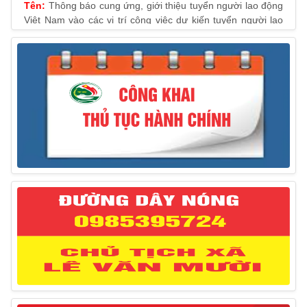
Việt Nam vào các vị trí công việc dự kiến tuyển người lao
động nước ngoài
31/03/2025
Thông báo treo cờ Tổ quốc nhân kỷ niệm 50 năm
Ngày giải phóng tỉnh Phú Yên (01/4/1975 – 01/4/2025)
28/03/2025
Thông báo giới thiệu, cung ứng lao động Việt Nam
cho Liên danh Hengtong International Engineering Co.,Ltd
27/03/2025
Thông báo đăng ký tiếp công dân định kỳ đợt 02
tháng 3/2025 của Chủ tịch UBND huyện
12/03/2025
Thông báo lịch công tác của Chủ tịch, các Phó Chủ
tịch UBND huyện và Phó Chủ tịch Hội đồng nhân dân
huyện (Từ ngày 10/3/2025 – 14/3/2025)
10/03/2025