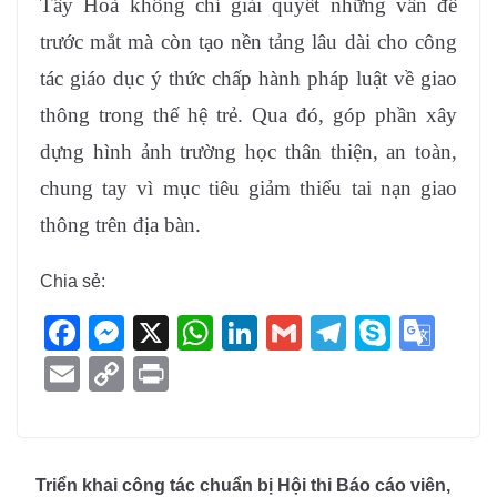
Tây Hoà không chỉ giải quyết những vấn đề
trước mắt mà còn tạo nền tảng lâu dài cho công
tác giáo dục ý thức chấp hành pháp luật về giao
thông trong thế hệ trẻ. Qua đó, góp phần xây
dựng hình ảnh trường học thân thiện, an toàn,
chung tay vì mục tiêu giảm thiểu tai nạn giao
thông trên địa bàn.
Chia sẻ:
F
M
X
W
Li
G
T
S
G
a
e
h
n
m
el
ky
o
E
C
Pr
c
ss
at
k
ail
e
p
o
m
o
in
e
e
s
e
gr
e
gl
ail
p
t
b
n
A
dI
a
e
y
Triển khai công tác chuẩn bị Hội thi Báo cáo viên,