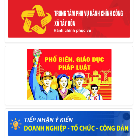
Thông báo tổ chức thực hiện Cưỡng chế buộc thực
hiện biện pháp khắc phục hậu quả trong lĩnh vực đất đai
17/06/2025
Thông báo đăng ký tiếp công dân định kỳ đợt 01
tháng 6/2025 của Chủ tịch UBND huyện
26/05/2025
Lịch tiếp công dân định kỳ đợt 1 tháng 5/2025 của
Chủ tịch UBND huyện
09/05/2025