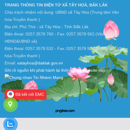
TRANG THÔNG TIN ĐIỆN TỬ XÃ TÂY HOÀ, ĐẮK LẮK
Chịu trách nhiệm nội dung: UBND xã Tây Hòa (Trung tâm Văn
hóa-Truyền thanh )
Địa chỉ: Phú Thứ - xã Tây Hòa - Tỉnh Đắk Lăk
Điện thoại: 0257.3578 760 - Fax: 0257.3578 562 (Văn phòng
HĐND&UBND xã)
Điện thoại: 0257.3578 532 - Fax: 0257.3578 589 (Trung tâm Văn
hóa-Truyền thanh )
Email:
xatayhoa@daklak.gov.vn
Ghi rõ nguồn khi phát hành lại thông tin từ website này.
Đã kết nối EMC