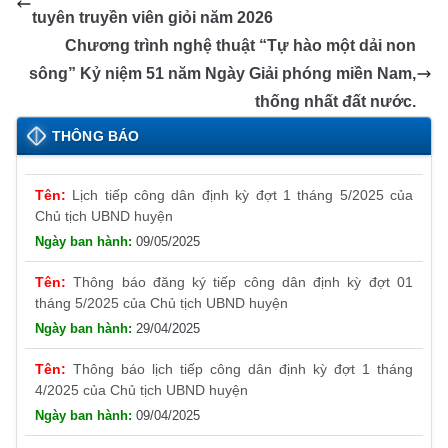
o
g
p
n
m
Tr
Li
tuyên truyền viên giỏi năm 2026
o
er
p
a
n
Chương trình nghệ thuật “Tự hào một dải non
k
n
k
sông” Kỷ niệm 51 năm Ngày Giải phóng miền Nam,
sl
thống nhất đất nước.
at
THÔNG BÁO
e
Lịch tiếp công dân định kỳ đợt 1 tháng 5/2025 của
Chủ tịch UBND huyện
09/05/2025
Thông báo đăng ký tiếp công dân định kỳ đợt 01
tháng 5/2025 của Chủ tịch UBND huyện
29/04/2025
Thông báo lịch tiếp công dân định kỳ đợt 1 tháng
4/2025 của Chủ tịch UBND huyện
09/04/2025
Thông báo cung ứng, giới thiệu tuyển người lao động