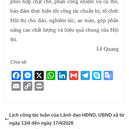
phối hợp chặt chẽ, phân công nhiệm vụ cụ thể,
bảo đảm thực hiện tốt công tác chuẩn bị; tổ chức
Hội thi chu đáo, nghiêm túc, an toàn, góp phần
nâng cao chất lượng và hiệu quả chung của Hội
thi.
Lê Quang
Chia sẻ:
F
M
X
W
Li
G
T
S
G
a
e
h
n
m
el
ky
o
E
C
Pr
c
ss
at
k
ail
e
p
o
m
o
in
e
e
s
e
gr
e
gl
ail
p
t
b
n
A
dI
a
e
y
Lịch công tác tuần của Lãnh đạo HĐND, UBND xã từ
o
g
p
n
m
Tr
Li
ngày 13/4 đến ngày 17/4/2026