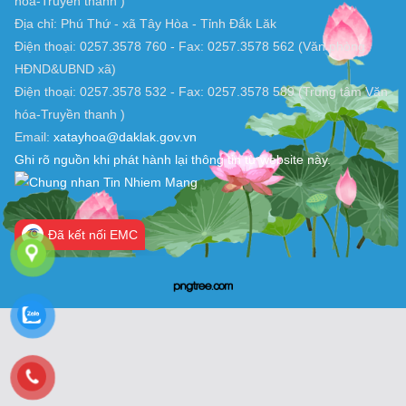
TRANG THÔNG TIN ĐIỆN TỬ XÃ TÂY HOÀ, ĐẮK LẮK
Chịu trách nhiệm nội dung: UBND xã Tây Hòa (Trung tâm Văn
hóa-Truyền thanh )
Địa chỉ: Phú Thứ - xã Tây Hòa - Tỉnh Đắk Lăk
Điện thoại: 0257.3578 760 - Fax: 0257.3578 562 (Văn phòng
HĐND&UBND xã)
Điện thoại: 0257.3578 532 - Fax: 0257.3578 589 (Trung tâm Văn
hóa-Truyền thanh )
Email:
xatayhoa@daklak.gov.vn
Ghi rõ nguồn khi phát hành lại thông tin từ website này.
Đã kết nối EMC