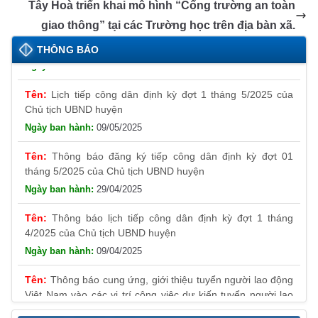
o
er
p
a
n
Tây Hoà triển khai mô hình “Cổng trường an toàn
k
n
Thông báo đăng ký tiếp công dân định kỳ đợt 01
k
giao thông” tại các Trường học trên địa bàn xã.
tháng 6/2025 của Chủ tịch UBND huyện
sl
THÔNG BÁO
26/05/2025
at
Lịch tiếp công dân định kỳ đợt 1 tháng 5/2025 của
e
Chủ tịch UBND huyện
09/05/2025
Thông báo đăng ký tiếp công dân định kỳ đợt 01
tháng 5/2025 của Chủ tịch UBND huyện
29/04/2025
Thông báo lịch tiếp công dân định kỳ đợt 1 tháng
4/2025 của Chủ tịch UBND huyện
09/04/2025
Thông báo cung ứng, giới thiệu tuyển người lao động
Việt Nam vào các vị trí công việc dự kiến tuyển người lao
động nước ngoài
31/03/2025