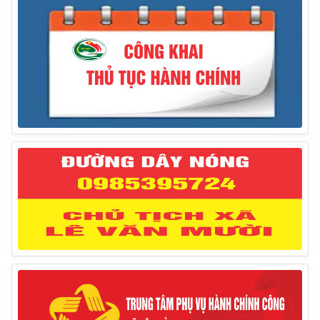
Thông báo treo cờ Tổ quốc nhân kỷ niệm 50 năm
Ngày giải phóng tỉnh Phú Yên (01/4/1975 – 01/4/2025)
28/03/2025
Thông báo giới thiệu, cung ứng lao động Việt Nam
cho Liên danh Hengtong International Engineering Co.,Ltd
27/03/2025
Thông báo đăng ký tiếp công dân định kỳ đợt 02
tháng 3/2025 của Chủ tịch UBND huyện
12/03/2025
Thông báo lịch công tác của Chủ tịch, các Phó Chủ
tịch UBND huyện và Phó Chủ tịch Hội đồng nhân dân
huyện (Từ ngày 10/3/2025 – 14/3/2025)
10/03/2025
Thông báo tổ chức thực hiện Cưỡng chế buộc thực
hiện biện pháp khắc phục hậu quả trong lĩnh vực đất đai