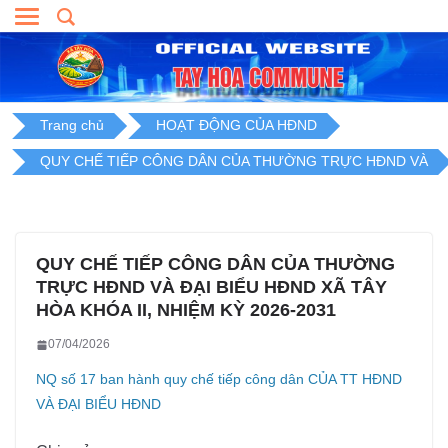
Skip
to
content
Trang chủ
HOẠT ĐỘNG CỦA HĐND
QUY CHẾ TIẾP CÔNG DÂN CỦA THƯỜNG TRỰC HĐND VÀ
QUY CHẾ TIẾP CÔNG DÂN CỦA THƯỜNG
TRỰC HĐND VÀ ĐẠI BIỂU HĐND XÃ TÂY
HÒA KHÓA II, NHIỆM KỲ 2026-2031
07/04/2026
NQ số 17 ban hành quy chế tiếp công dân CỦA TT HĐND
VÀ ĐẠI BIỂU HĐND