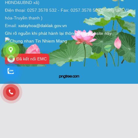
HĐND&UBND xã)
Điện thoại: 0257.3578 532 - Fax: 0257.3578 589 (Trung tâm Văn
hóa-Truyền thanh )
Email:
xatayhoa@daklak.gov.vn
Ghi rõ nguồn khi phát hành lại thông tin từ website này.
Đã kết nối EMC