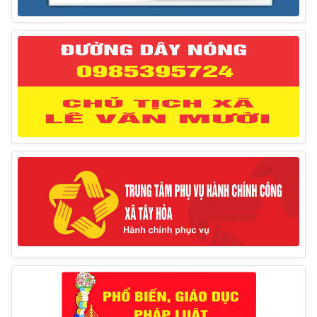
27/03/2025
Thông báo đăng ký tiếp công dân định kỳ đợt 02
tháng 3/2025 của Chủ tịch UBND huyện
12/03/2025
Thông báo lịch công tác của Chủ tịch, các Phó Chủ
tịch UBND huyện và Phó Chủ tịch Hội đồng nhân dân
huyện (Từ ngày 10/3/2025 – 14/3/2025)
10/03/2025
Thông báo tổ chức thực hiện Cưỡng chế buộc thực
hiện biện pháp khắc phục hậu quả trong lĩnh vực đất đai
17/06/2025
Thông báo đăng ký tiếp công dân định kỳ đợt 01
tháng 6/2025 của Chủ tịch UBND huyện
26/05/2025
Lịch tiếp công dân định kỳ đợt 1 tháng 5/2025 của
Chủ tịch UBND huyện