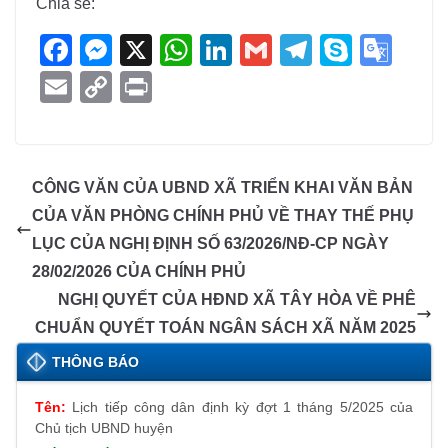
Chia sẻ:
F
M
X
W
Li
G
T
S
G
a
e
h
n
m
el
ky
o
E
C
Pr
c
ss
at
k
ail
e
p
o
m
o
in
e
e
s
e
gr
e
gl
ail
p
t
b
n
A
dI
a
e
y
CÔNG VĂN CỦA UBND XÃ TRIỂN KHAI VĂN BẢN
o
g
p
n
m
Tr
Li
CỦA VĂN PHÒNG CHÍNH PHỦ VỀ THAY THẾ PHỤ
o
er
p
a
n
LỤC CỦA NGHỊ ĐỊNH SỐ 63/2026/NĐ-CP NGÀY
k
n
k
28/02/2026 CỦA CHÍNH PHỦ
sl
NGHỊ QUYẾT CỦA HĐND XÃ TÂY HÒA VỀ PHÊ
CHUẨN QUYẾT TOÁN NGÂN SÁCH XÃ NĂM 2025
at
e
THÔNG BÁO
Lịch tiếp công dân định kỳ đợt 1 tháng 5/2025 của
Chủ tịch UBND huyện
09/05/2025