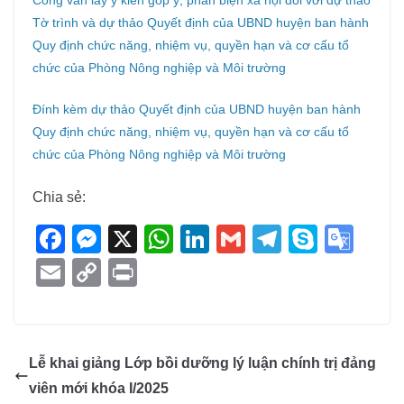
Công văn lấy ý kiến góp ý, phản biện xã hội đối với dự thảo
Tờ trình và dự thảo Quyết định của UBND huyện ban hành
Quy định chức năng, nhiệm vụ, quyền hạn và cơ cấu tổ
chức của Phòng Nông nghiệp và Môi trường
Đính kèm dự thảo Quyết định của UBND huyện ban hành
Quy định chức năng, nhiệm vụ, quyền hạn và cơ cấu tổ
chức của Phòng Nông nghiệp và Môi trường
Chia sẻ:
F
M
X
W
Li
G
T
S
G
a
e
h
n
m
el
ky
o
E
C
Pr
c
ss
at
k
ail
e
p
o
m
o
in
e
e
s
e
gr
e
gl
ail
p
t
b
n
A
dI
a
e
y
Lễ khai giảng Lớp bồi dưỡng lý luận chính trị đảng
o
g
p
n
m
Tr
Li
viên mới khóa I/2025