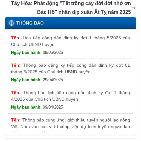
o
er
p
a
n
Tây Hòa: Phát động “Tết trồng cây đời đời nhớ ơn
k
n
k
Bác Hồ” nhân dịp xuân Ất Tỵ năm 2025
sl
THÔNG BÁO
at
Lịch tiếp công dân định kỳ đợt 1 tháng 5/2025 của
e
Chủ tịch UBND huyện
09/05/2025
Thông báo đăng ký tiếp công dân định kỳ đợt 01
tháng 5/2025 của Chủ tịch UBND huyện
29/04/2025
Thông báo lịch tiếp công dân định kỳ đợt 1 tháng
4/2025 của Chủ tịch UBND huyện
09/04/2025
Thông báo cung ứng, giới thiệu tuyển người lao động
Việt Nam vào các vị trí công việc dự kiến tuyển người lao
động nước ngoài
31/03/2025