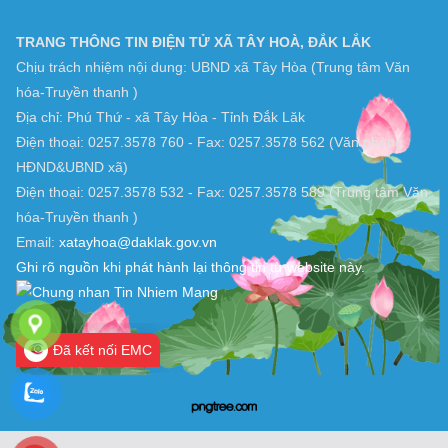
TRANG THÔNG TIN ĐIỆN TỬ XÃ TÂY HOÀ, ĐẮK LẮK
Chịu trách nhiệm nội dung: UBND xã Tây Hòa (Trung tâm Văn
hóa-Truyền thanh )
Địa chỉ: Phú Thứ - xã Tây Hòa - Tỉnh Đắk Lăk
Điện thoại: 0257.3578 760 - Fax: 0257.3578 562 (Văn phòng
HĐND&UBND xã)
Điện thoại: 0257.3578 532 - Fax: 0257.3578 589 (Trung tâm Văn
hóa-Truyền thanh )
Email:
xatayhoa@daklak.gov.vn
Ghi rõ nguồn khi phát hành lại thông tin từ website này.
Đã kết nối EMC