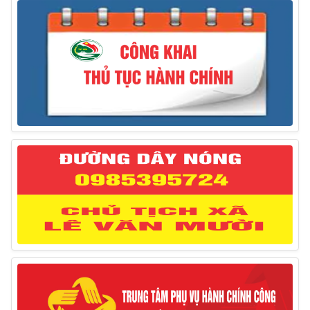
Thông báo treo cờ Tổ quốc nhân kỷ niệm 50 năm
Ngày giải phóng tỉnh Phú Yên (01/4/1975 – 01/4/2025)
28/03/2025
Thông báo giới thiệu, cung ứng lao động Việt Nam
cho Liên danh Hengtong International Engineering Co.,Ltd
27/03/2025
Thông báo đăng ký tiếp công dân định kỳ đợt 02
tháng 3/2025 của Chủ tịch UBND huyện
12/03/2025
Thông báo lịch công tác của Chủ tịch, các Phó Chủ
tịch UBND huyện và Phó Chủ tịch Hội đồng nhân dân
huyện (Từ ngày 10/3/2025 – 14/3/2025)
10/03/2025
Thông báo tổ chức thực hiện Cưỡng chế buộc thực
hiện biện pháp khắc phục hậu quả trong lĩnh vực đất đai