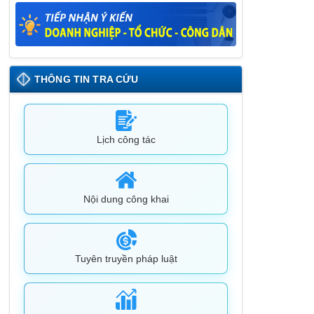
26/05/2025
Lịch tiếp công dân định kỳ đợt 1 tháng
5/2025 của Chủ tịch UBND huyện
09/05/2025
THÔNG TIN TRA CỨU
Lịch công tác
Nội dung công khai
Tuyên truyền pháp luật