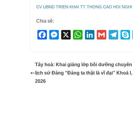
CV UBND TRIEN KHAI TT THONG CAO HOI NGHI
Chia sẻ:
F
M
X
W
Li
G
T
a
e
h
n
m
el
c
ss
at
k
ail
e
e
e
s
e
gr
Tây hoà: Khai giảng lớp bồi dưỡng chuyên
b
n
A
dI
a
lịch sử Đảng “Đảng ta thật là vĩ đại” Khoá I
o
g
p
n
m
2026
o
er
p
k