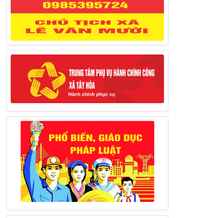
27/03/2025
Thông báo đăng ký tiếp công dân định
kỳ đợt 02 tháng 3/2025 của Chủ tịch UBND
huyện
12/03/2025
Thông báo lịch công tác của Chủ tịch,
các Phó Chủ tịch UBND huyện và Phó Chủ
tịch Hội đồng nhân dân huyện (Từ ngày
10/3/2025 – 14/3/2025)
10/03/2025
Thông báo tổ chức thực hiện Cưỡng chế
buộc thực hiện biện pháp khắc phục hậu quả
trong lĩnh vực đất đai
17/06/2025
Thông báo đăng ký tiếp công dân định
kỳ đợt 01 tháng 6/2025 của Chủ tịch UBND
huyện