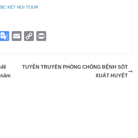
 BC KET NOI TOUR
S
G
E
C
Pr
ky
o
m
o
in
p
o
ail
p
t
e
gl
y
 đề
TUYÊN TRUYỀN PHÒNG CHỐNG BỆNH SỐT
e
Li
, năm
XUẤT HUYẾT
Tr
n
a
k
n
sl
at
e