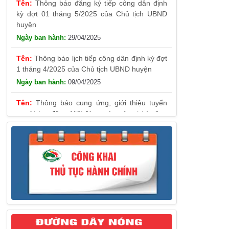
kỳ đợt 01 tháng 5/2025 của Chủ tịch UBND
huyện
29/04/2025
Thông báo lịch tiếp công dân định kỳ đợt
1 tháng 4/2025 của Chủ tịch UBND huyện
09/04/2025
Thông báo cung ứng, giới thiệu tuyển
người lao động Việt Nam vào các vị trí công
việc dự kiến tuyển người lao động nước ngoài
31/03/2025
Thông báo treo cờ Tổ quốc nhân kỷ
niệm 50 năm Ngày giải phóng tỉnh Phú Yên
(01/4/1975 – 01/4/2025)
28/03/2025
Thông báo giới thiệu, cung ứng lao động
Việt Nam cho Liên danh Hengtong
International Engineering Co.,Ltd