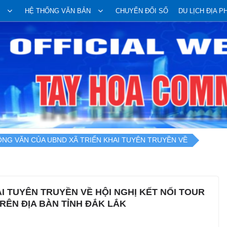
HỆ THỐNG VĂN BẢN
CHUYỂN ĐỔI SỐ
DU LỊCH ĐỊA 
NG VĂN CỦA UBND XÃ TRIỂN KHAI TUYÊN TRUYỀN VỀ
I TUYÊN TRUYỀN VỀ HỘI NGHỊ KẾT NỐI TOUR
TRÊN ĐỊA BÀN TỈNH ĐẮK LẮK