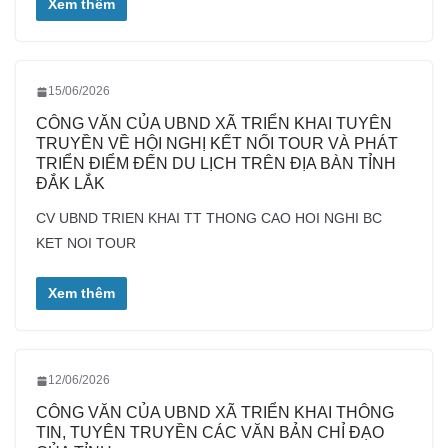
Xem thêm
15/06/2026
CÔNG VĂN CỦA UBND XÃ TRIỂN KHAI TUYÊN
TRUYỀN VỀ HỘI NGHỊ KẾT NỐI TOUR VÀ PHÁT
TRIỂN ĐIỂM ĐẾN DU LỊCH TRÊN ĐỊA BÀN TỈNH
ĐẮK LẮK
CV UBND TRIEN KHAI TT THONG CAO HOI NGHI BC
KET NOI TOUR
Xem thêm
12/06/2026
CÔNG VĂN CỦA UBND XÃ TRIỂN KHAI THÔNG
TIN, TUYÊN TRUYỀN CÁC VĂN BẢN CHỈ ĐẠO