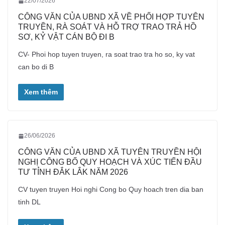
22/07/2026
CÔNG VĂN CỦA UBND XÃ VỀ PHỐI HỢP TUYÊN
TRUYỀN, RÀ SOÁT VÀ HỖ TRỢ TRAO TRẢ HỒ
SƠ, KỶ VẬT CÁN BỘ ĐI B
CV- Phoi hop tuyen truyen, ra soat trao tra ho so, ky vat
can bo di B
Xem thêm
26/06/2026
CÔNG VĂN CỦA UBND XÃ TUYÊN TRUYỀN HỘI
NGHỊ CÔNG BỐ QUY HOẠCH VÀ XÚC TIẾN ĐẦU
TƯ TỈNH ĐẮK LẮK NĂM 2026
CV tuyen truyen Hoi nghi Cong bo Quy hoach tren dia ban
tinh DL