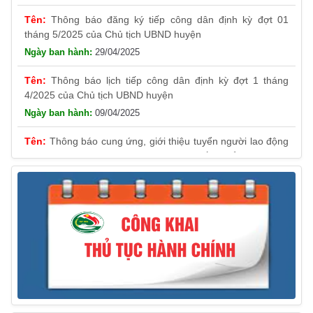
Thông báo đăng ký tiếp công dân định kỳ đợt 01
tháng 5/2025 của Chủ tịch UBND huyện
29/04/2025
Thông báo lịch tiếp công dân định kỳ đợt 1 tháng
4/2025 của Chủ tịch UBND huyện
09/04/2025
Thông báo cung ứng, giới thiệu tuyển người lao động
Việt Nam vào các vị trí công việc dự kiến tuyển người lao
động nước ngoài
31/03/2025
Thông báo treo cờ Tổ quốc nhân kỷ niệm 50 năm
Ngày giải phóng tỉnh Phú Yên (01/4/1975 – 01/4/2025)
28/03/2025
Thông báo giới thiệu, cung ứng lao động Việt Nam
cho Liên danh Hengtong International Engineering Co.,Ltd
27/03/2025