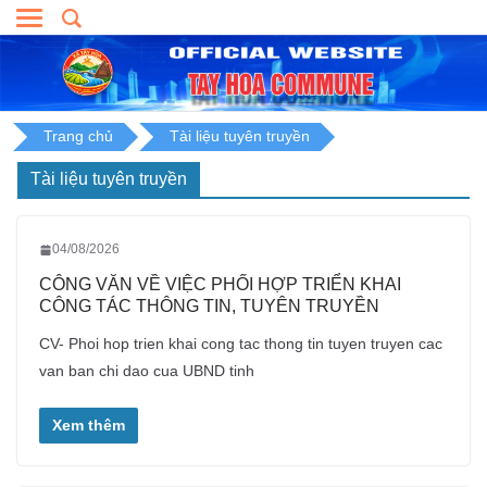
Skip
to
content
Trang chủ
Tài liệu tuyên truyền
Tài liệu tuyên truyền
04/08/2026
CÔNG VĂN VỀ VIỆC PHỐI HỢP TRIỂN KHAI
CÔNG TÁC THÔNG TIN, TUYÊN TRUYỀN
CV- Phoi hop trien khai cong tac thong tin tuyen truyen cac
van ban chi dao cua UBND tinh
Xem thêm