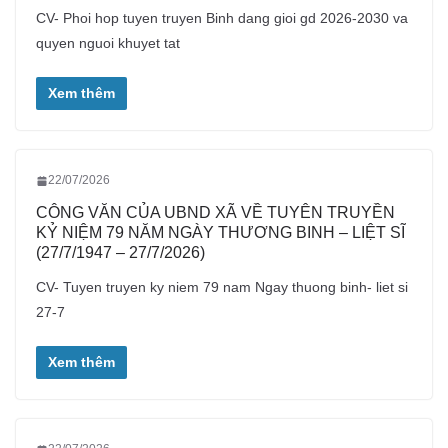
CV- Phoi hop tuyen truyen Binh dang gioi gd 2026-2030 va
quyen nguoi khuyet tat
Xem thêm
22/07/2026
CÔNG VĂN CỦA UBND XÃ VỀ TUYÊN TRUYỀN
KỶ NIỆM 79 NĂM NGÀY THƯƠNG BINH – LIỆT SĨ
(27/7/1947 – 27/7/2026)
CV- Tuyen truyen ky niem 79 nam Ngay thuong binh- liet si
27-7
Xem thêm