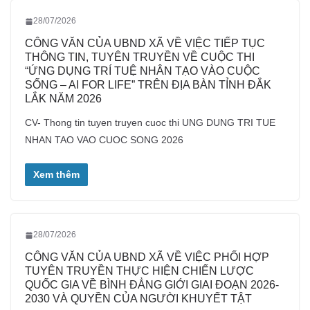
28/07/2026
CÔNG VĂN CỦA UBND XÃ VỀ VIỆC TIẾP TỤC
THÔNG TIN, TUYÊN TRUYỀN VỀ CUỘC THI
“ỨNG DỤNG TRÍ TUỆ NHÂN TẠO VÀO CUỘC
SỐNG – AI FOR LIFE” TRÊN ĐỊA BÀN TỈNH ĐẮK
LẮK NĂM 2026
CV- Thong tin tuyen truyen cuoc thi UNG DUNG TRI TUE
NHAN TAO VAO CUOC SONG 2026
Xem thêm
28/07/2026
CÔNG VĂN CỦA UBND XÃ VỀ VIỆC PHỐI HỢP
TUYÊN TRUYỀN THỰC HIỆN CHIẾN LƯỢC
QUỐC GIA VỀ BÌNH ĐẲNG GIỚI GIAI ĐOẠN 2026-
2030 VÀ QUYỀN CỦA NGƯỜI KHUYẾT TẬT