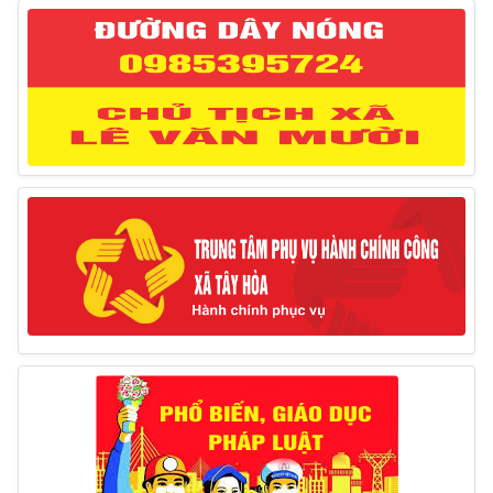
Thông báo đăng ký tiếp công dân định kỳ đợt 02
tháng 3/2025 của Chủ tịch UBND huyện
12/03/2025
Thông báo lịch công tác của Chủ tịch, các Phó Chủ
tịch UBND huyện và Phó Chủ tịch Hội đồng nhân dân
huyện (Từ ngày 10/3/2025 – 14/3/2025)
10/03/2025
Thông báo tổ chức thực hiện Cưỡng chế buộc thực
hiện biện pháp khắc phục hậu quả trong lĩnh vực đất đai
17/06/2025
Thông báo đăng ký tiếp công dân định kỳ đợt 01
tháng 6/2025 của Chủ tịch UBND huyện
26/05/2025