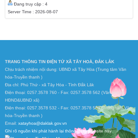
Đang truy cập : 4
Server Time : 2026-08-07
TRANG THÔNG TIN ĐIỆN TỬ XÃ TÂY HOÀ, ĐẮK LẮK
Chịu trách nhiệm nội dung: UBND xã Tây Hòa (Trung tâm Văn
hóa-Truyền thanh )
Địa chỉ: Phú Thứ - xã Tây Hòa - Tỉnh Đắk Lăk
Điện thoại: 0257.3578 760 - Fax: 0257.3578 562 (Văn phòng
HĐND&UBND xã)
Điện thoại: 0257.3578 532 - Fax: 0257.3578 589 (Trung tâm Văn
hóa-Truyền thanh )
Email:
xatayhoa@daklak.gov.vn
Ghi rõ nguồn khi phát hành lại thông tin từ website này.