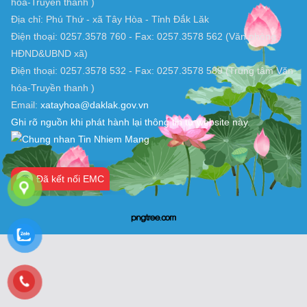
TRANG THÔNG TIN ĐIỆN TỬ XÃ TÂY HOÀ, ĐẮK LẮK
Chịu trách nhiệm nội dung: UBND xã Tây Hòa (Trung tâm Văn
hóa-Truyền thanh )
Địa chỉ: Phú Thứ - xã Tây Hòa - Tỉnh Đắk Lăk
Điện thoại: 0257.3578 760 - Fax: 0257.3578 562 (Văn phòng
HĐND&UBND xã)
Điện thoại: 0257.3578 532 - Fax: 0257.3578 589 (Trung tâm Văn
hóa-Truyền thanh )
Email:
xatayhoa@daklak.gov.vn
Ghi rõ nguồn khi phát hành lại thông tin từ website này.
Đã kết nối EMC