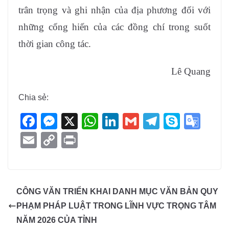
trân trọng và ghi nhận của địa phương đối với
những cống hiến của các đồng chí trong suốt
thời gian công tác.
Lê Quang
Chia sẻ:
F
M
X
W
Li
G
T
S
G
a
e
h
n
m
el
ky
o
E
C
Pr
c
ss
at
k
ail
e
p
o
m
o
in
e
e
s
e
gr
e
gl
ail
p
t
b
n
A
dI
a
e
y
CÔNG VĂN TRIỂN KHAI DANH MỤC VĂN BẢN QUY
o
g
p
n
m
Tr
Li
PHẠM PHÁP LUẬT TRONG LĨNH VỰC TRỌNG TÂM
o
er
p
a
n
NĂM 2026 CỦA TỈNH