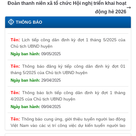
k
n
k
Đoàn thanh niên xã tổ chức Hội nghị triển khai hoạt
sl
động hè 2026
at
THÔNG BÁO
e
Lịch tiếp công dân định kỳ đợt 1 tháng 5/2025 của
Chủ tịch UBND huyện
09/05/2025
Thông báo đăng ký tiếp công dân định kỳ đợt 01
tháng 5/2025 của Chủ tịch UBND huyện
29/04/2025
Thông báo lịch tiếp công dân định kỳ đợt 1 tháng
4/2025 của Chủ tịch UBND huyện
09/04/2025
Thông báo cung ứng, giới thiệu tuyển người lao động
Việt Nam vào các vị trí công việc dự kiến tuyển người lao
động nước ngoài