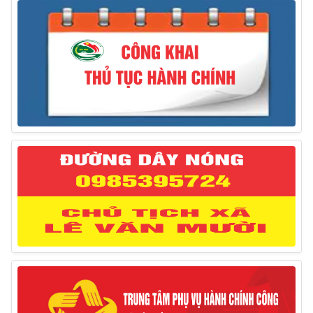
31/03/2025
Thông báo treo cờ Tổ quốc nhân kỷ niệm 50 năm
Ngày giải phóng tỉnh Phú Yên (01/4/1975 – 01/4/2025)
28/03/2025
Thông báo giới thiệu, cung ứng lao động Việt Nam
cho Liên danh Hengtong International Engineering Co.,Ltd
27/03/2025
Thông báo đăng ký tiếp công dân định kỳ đợt 02
tháng 3/2025 của Chủ tịch UBND huyện
12/03/2025
Thông báo lịch công tác của Chủ tịch, các Phó Chủ
tịch UBND huyện và Phó Chủ tịch Hội đồng nhân dân
huyện (Từ ngày 10/3/2025 – 14/3/2025)
10/03/2025
Thông báo tổ chức thực hiện Cưỡng chế buộc thực
hiện biện pháp khắc phục hậu quả trong lĩnh vực đất đai