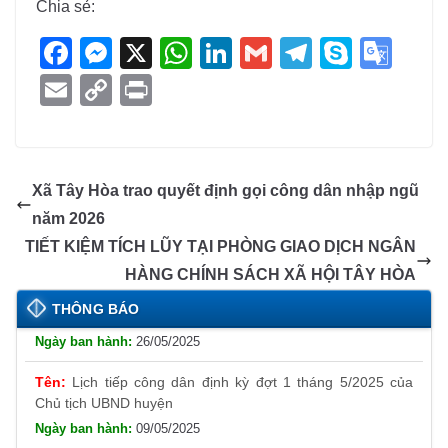
Chia sẻ:
F
M
X
W
Li
G
T
S
G
a
e
h
n
m
el
ky
o
E
C
Pr
c
ss
at
k
ail
e
p
o
m
o
in
e
e
s
e
gr
e
gl
ail
p
t
b
n
A
dI
a
e
y
Xã Tây Hòa trao quyết định gọi công dân nhập ngũ
o
g
p
n
m
Tr
Li
năm 2026
o
er
p
a
n
TIẾT KIỆM TÍCH LŨY TẠI PHÒNG GIAO DỊCH NGÂN
k
n
k
HÀNG CHÍNH SÁCH XÃ HỘI TÂY HÒA
Thông báo đăng ký tiếp công dân định kỳ đợt 01
tháng 6/2025 của Chủ tịch UBND huyện
sl
THÔNG BÁO
26/05/2025
at
Lịch tiếp công dân định kỳ đợt 1 tháng 5/2025 của
e
Chủ tịch UBND huyện
09/05/2025