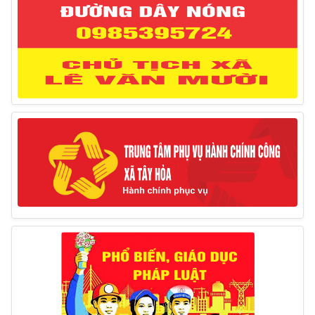
Thông báo đăng ký tiếp công dân định kỳ đợt 02
tháng 3/2025 của Chủ tịch UBND huyện
12/03/2025
Thông báo lịch công tác của Chủ tịch, các Phó Chủ
tịch UBND huyện và Phó Chủ tịch Hội đồng nhân dân
huyện (Từ ngày 10/3/2025 – 14/3/2025)
10/03/2025
Thông báo tổ chức thực hiện Cưỡng chế buộc thực
hiện biện pháp khắc phục hậu quả trong lĩnh vực đất đai
17/06/2025
Thông báo đăng ký tiếp công dân định kỳ đợt 01
tháng 6/2025 của Chủ tịch UBND huyện
26/05/2025