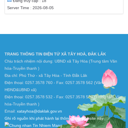
Tổng truy cập : 196381
Lượt xem hôm nay : 1632
Tổng lượt xem : 2188443
Đang truy cập : 18
Server Time : 2026-08-05
TRANG THÔNG TIN ĐIỆN TỬ XÃ TÂY HOÀ, ĐẮK LẮK
Chịu trách nhiệm nội dung: UBND xã Tây Hòa (Trung tâm Văn
hóa-Truyền thanh )
Địa chỉ: Phú Thứ - xã Tây Hòa - Tỉnh Đắk Lăk
Điện thoại: 0257.3578 760 - Fax: 0257.3578 562 (Văn phòng
HĐND&UBND xã)
Điện thoại: 0257.3578 532 - Fax: 0257.3578 589 (Trung tâm Văn