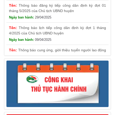
Thông báo đăng ký tiếp công dân định kỳ đợt 01
tháng 5/2025 của Chủ tịch UBND huyện
29/04/2025
Thông báo lịch tiếp công dân định kỳ đợt 1 tháng
4/2025 của Chủ tịch UBND huyện
09/04/2025
Thông báo cung ứng, giới thiệu tuyển người lao động
Việt Nam vào các vị trí công việc dự kiến tuyển người lao
động nước ngoài
31/03/2025
Thông báo treo cờ Tổ quốc nhân kỷ niệm 50 năm
Ngày giải phóng tỉnh Phú Yên (01/4/1975 – 01/4/2025)
28/03/2025
Thông báo giới thiệu, cung ứng lao động Việt Nam
cho Liên danh Hengtong International Engineering Co.,Ltd
27/03/2025