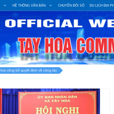
HỆ THỐNG VĂN BẢN
CHUYỂN ĐỔI SỐ
DU LỊCH ĐỊA 
Hoà công bố quyết định về công tác