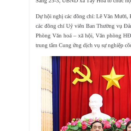
Sáng 25-3, UBND xã Tây Hoà tổ chức hội 
Dự hội nghị các đồng chí: Lê Văn Mười,
các đồng chí Uỷ viên Ban Thường vụ Đản
Phòng Văn hoá – xã hội, Văn phòng HĐ
trung tâm Cung ứng dịch vụ sự nghiệp cô