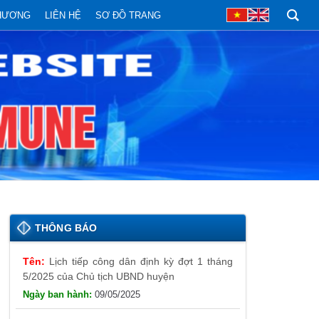
PHƯƠNG
LIÊN HỆ
SƠ ĐỒ TRANG
Lịch tiếp công dân định kỳ đợt 1 tháng
THÔNG BÁO
5/2025 của Chủ tịch UBND huyện
09/05/2025
Thông báo đăng ký tiếp công dân định
kỳ đợt 01 tháng 5/2025 của Chủ tịch UBND
huyện