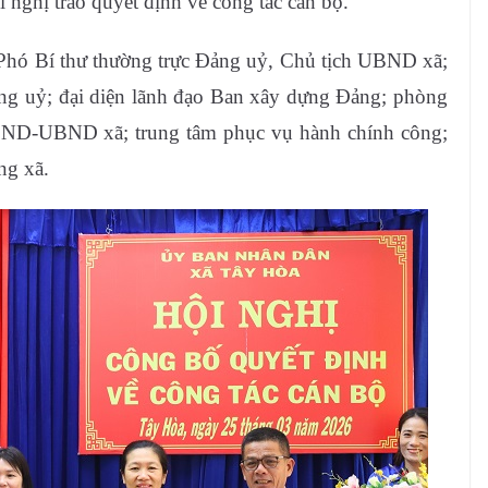
nghị trao quyết định về công tác cán bộ.
 Phó Bí thư thường trực Đảng uỷ, Chủ tịch UBND xã;
g uỷ; đại diện lãnh đạo Ban xây dựng Đảng; phòng
ND-UBND xã; trung tâm phục vụ hành chính công;
ng xã.