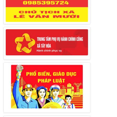
Thông báo đăng ký tiếp công dân định
kỳ đợt 02 tháng 3/2025 của Chủ tịch UBND
huyện
12/03/2025
Thông báo lịch công tác của Chủ tịch,
các Phó Chủ tịch UBND huyện và Phó Chủ
tịch Hội đồng nhân dân huyện (Từ ngày
10/3/2025 – 14/3/2025)
10/03/2025
Thông báo tổ chức thực hiện Cưỡng chế
buộc thực hiện biện pháp khắc phục hậu quả
trong lĩnh vực đất đai
17/06/2025
Thông báo đăng ký tiếp công dân định
kỳ đợt 01 tháng 6/2025 của Chủ tịch UBND
huyện
26/05/2025