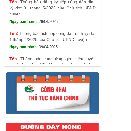
29/04/2025
Thông báo lịch tiếp công dân định kỳ đợt
1 tháng 4/2025 của Chủ tịch UBND huyện
09/04/2025
Thông báo cung ứng, giới thiệu tuyển
người lao động Việt Nam vào các vị trí công
việc dự kiến tuyển người lao động nước ngoài
31/03/2025
Thông báo treo cờ Tổ quốc nhân kỷ
niệm 50 năm Ngày giải phóng tỉnh Phú Yên
(01/4/1975 – 01/4/2025)
28/03/2025
Thông báo giới thiệu, cung ứng lao động
Việt Nam cho Liên danh Hengtong
International Engineering Co.,Ltd
27/03/2025