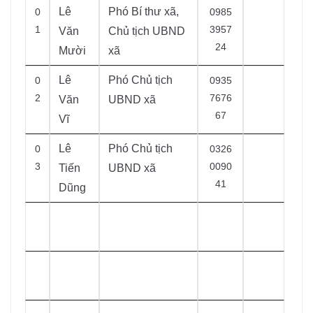
Lê
Phó Bí thư xã,
0
0985
1
3957
Văn
Chủ tịch UBND
24
Mười
xã
Lê
Phó Chủ tịch
0
0935
2
7676
Văn
UBND xã
67
Vĩ
Lê
Phó Chủ tịch
0
0326
3
0090
Tiến
UBND xã
41
Dũng