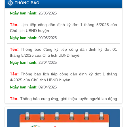
n
tháng 6/2025 của Chủ tịch UBND huyện
THÔNG BÁO
k
n
k
26/05/2025
sl
Lịch tiếp công dân định kỳ đợt 1 tháng 5/2025 của
at
Chủ tịch UBND huyện
09/05/2025
e
Thông báo đăng ký tiếp công dân định kỳ đợt 01
tháng 5/2025 của Chủ tịch UBND huyện
29/04/2025
Thông báo lịch tiếp công dân định kỳ đợt 1 tháng
4/2025 của Chủ tịch UBND huyện
09/04/2025
Thông báo cung ứng, giới thiệu tuyển người lao động
Việt Nam vào các vị trí công việc dự kiến tuyển người lao
động nước ngoài
31/03/2025
Thông báo treo cờ Tổ quốc nhân kỷ niệm 50 năm