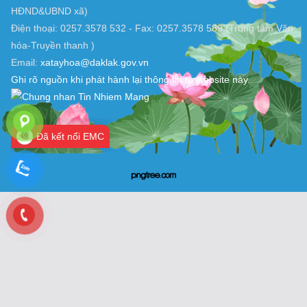
HĐND&UBND xã)
Điện thoại: 0257.3578 532 - Fax: 0257.3578 589 (Trung tâm Văn
hóa-Truyền thanh )
Email:
xatayhoa@daklak.gov.vn
Ghi rõ nguồn khi phát hành lại thông tin từ website này.
Đã kết nối EMC