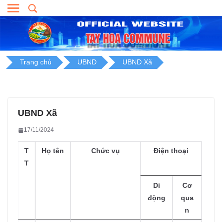
Skip
to
content
Trang chủ
UBND
UBND Xã
UBND Xã
17/11/2024
T
Họ tên
Chức vụ
Điện thoại
T
Di
Cơ
động
qua
n