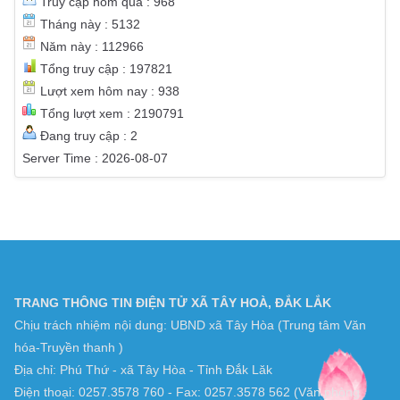
Truy cập hôm qua : 968
Tháng này : 5132
Năm này : 112966
Tổng truy cập : 197821
Lượt xem hôm nay : 938
Tổng lượt xem : 2190791
Đang truy cập : 2
Server Time : 2026-08-07
TRANG THÔNG TIN ĐIỆN TỬ XÃ TÂY HOÀ, ĐẮK LẮK
Chịu trách nhiệm nội dung: UBND xã Tây Hòa (Trung tâm Văn
hóa-Truyền thanh )
Địa chỉ: Phú Thứ - xã Tây Hòa - Tỉnh Đắk Lăk
Điện thoại: 0257.3578 760 - Fax: 0257.3578 562 (Văn phòng