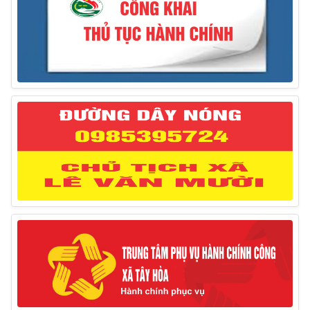
Ngày giải phóng tỉnh Phú Yên (01/4/1975 – 01/4/2025)
28/03/2025
Thông báo giới thiệu, cung ứng lao động Việt Nam
cho Liên danh Hengtong International Engineering Co.,Ltd
27/03/2025
Thông báo đăng ký tiếp công dân định kỳ đợt 02
tháng 3/2025 của Chủ tịch UBND huyện
12/03/2025
Thông báo lịch công tác của Chủ tịch, các Phó Chủ
tịch UBND huyện và Phó Chủ tịch Hội đồng nhân dân
huyện (Từ ngày 10/3/2025 – 14/3/2025)
10/03/2025
Thông báo tổ chức thực hiện Cưỡng chế buộc thực
hiện biện pháp khắc phục hậu quả trong lĩnh vực đất đai
17/06/2025
Thông báo đăng ký tiếp công dân định kỳ đợt 01