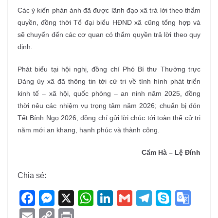
Các ý kiến phản ánh đã được lãnh đạo xã trả lời theo thẩm
quyền, đồng thời Tổ đại biểu HĐND xã cũng tổng hợp và
sẽ chuyển đến các cơ quan có thẩm quyền trả lời theo quy
định.
Phát biểu tại hội nghị, đồng chí Phó Bí thư Thường trực
Đảng ủy xã đã thông tin tới cử tri về tình hình phát triển
kinh tế – xã hội, quốc phòng – an ninh năm 2025, đồng
thời nêu các nhiệm vụ trọng tâm năm 2026; chuẩn bị đón
Tết Bính Ngọ 2026, đồng chí gửi lời chúc tới toàn thể cử tri
năm mới an khang, hạnh phúc và thành công.
Cẩm Hà
– Lệ Đính
Chia sẻ:
F
M
X
W
Li
G
T
S
G
a
e
h
n
m
el
ky
o
E
C
Pr