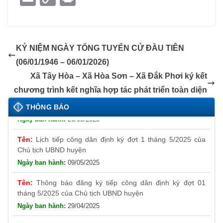
c
ss
at
k
ail
e
p
o
m
o
in
e
e
s
e
gr
e
gl
ail
p
t
b
n
A
dI
a
e
y
KỶ NIỆM NGÀY TỔNG TUYỂN CỬ ĐẦU TIÊN
o
g
p
n
m
Tr
Li
(06/01/1946 – 06/01/2026)
o
er
p
a
n
Xã Tây Hòa – Xã Hòa Sơn – Xã Đắk Phơi ký kết
k
n
k
chương trình kết nghĩa hợp tác phát triển toàn diện
Thông báo đăng ký tiếp công dân định kỳ đợt 01
sl
tháng 6/2025 của Chủ tịch UBND huyện
THÔNG BÁO
26/05/2025
at
e
Lịch tiếp công dân định kỳ đợt 1 tháng 5/2025 của
Chủ tịch UBND huyện
09/05/2025
Thông báo đăng ký tiếp công dân định kỳ đợt 01
tháng 5/2025 của Chủ tịch UBND huyện
29/04/2025