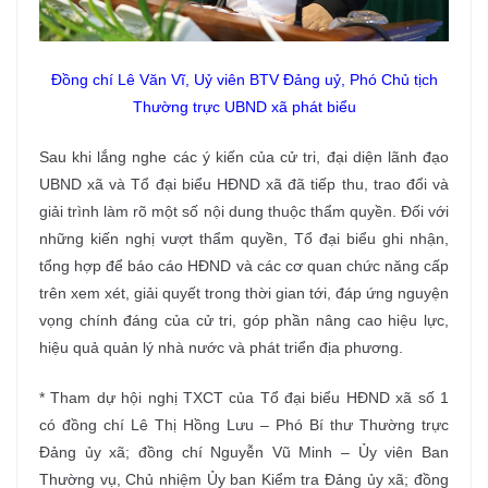
Đồng chí Lê Văn Vĩ, Uỷ viên BTV Đảng uỷ, Phó Chủ tịch
Thường trực UBND xã phát biểu
Sau khi lắng nghe các ý kiến của cử tri, đại diện lãnh đạo
UBND xã và Tổ đại biểu HĐND xã đã tiếp thu, trao đổi và
giải trình làm rõ một số nội dung thuộc thẩm quyền. Đối với
những kiến nghị vượt thẩm quyền, Tổ đại biểu ghi nhận,
tổng hợp để báo cáo HĐND và các cơ quan chức năng cấp
trên xem xét, giải quyết trong thời gian tới, đáp ứng nguyện
vọng chính đáng của cử tri, góp phần nâng cao hiệu lực,
hiệu quả quản lý nhà nước và phát triển địa phương.
* Tham dự hội nghị TXCT của Tổ đại biểu HĐND xã số 1
có đồng chí Lê Thị Hồng Lưu – Phó Bí thư Thường trực
Đảng ủy xã; đồng chí Nguyễn Vũ Minh – Ủy viên Ban
Thường vụ, Chủ nhiệm Ủy ban Kiểm tra Đảng ủy xã; đồng