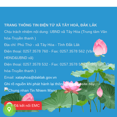
Server Time : 2026-08-07
TRANG THÔNG TIN ĐIỆN TỬ XÃ TÂY HOÀ, ĐẮK LẮK
Chịu trách nhiệm nội dung: UBND xã Tây Hòa (Trung tâm Văn
hóa-Truyền thanh )
Địa chỉ: Phú Thứ - xã Tây Hòa - Tỉnh Đắk Lăk
Điện thoại: 0257.3578 760 - Fax: 0257.3578 562 (Văn phòng
HĐND&UBND xã)
Điện thoại: 0257.3578 532 - Fax: 0257.3578 589 (Trung tâm Văn
hóa-Truyền thanh )
Email:
xatayhoa@daklak.gov.vn
Ghi rõ nguồn khi phát hành lại thông tin từ website này.