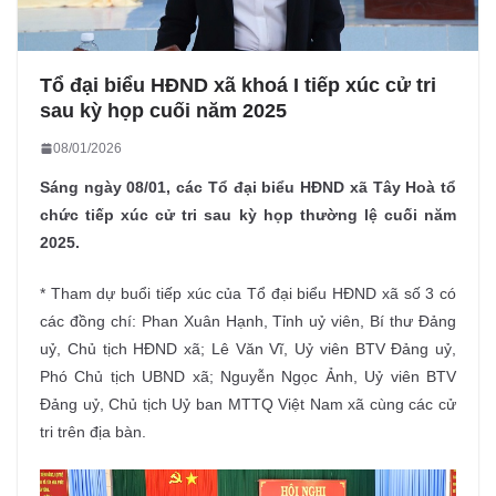
Tổ đại biểu HĐND xã khoá I tiếp xúc cử tri
sau kỳ họp cuối năm 2025
08/01/2026
Sáng ngày 08/01, các Tổ đại biểu HĐND xã Tây Hoà tổ
chức tiếp xúc cử tri sau kỳ họp thường lệ cuối năm
2025.
* Tham dự buổi tiếp xúc của Tổ đại biểu HĐND xã số 3 có
các đồng chí: Phan Xuân Hạnh, Tỉnh uỷ viên, Bí thư Đảng
uỷ, Chủ tịch HĐND xã; Lê Văn Vĩ, Uỷ viên BTV Đảng uỷ,
Phó Chủ tịch UBND xã; Nguyễn Ngọc Ảnh, Uỷ viên BTV
Đảng uỷ, Chủ tịch Uỷ ban MTTQ Việt Nam xã cùng các cử
tri trên địa bàn.