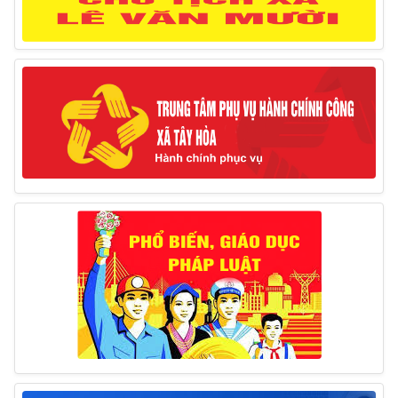
Thông báo lịch công tác của Chủ tịch, các Phó Chủ
tịch UBND huyện và Phó Chủ tịch Hội đồng nhân dân
huyện (Từ ngày 10/3/2025 – 14/3/2025)
10/03/2025
Thông báo tổ chức thực hiện Cưỡng chế buộc thực
hiện biện pháp khắc phục hậu quả trong lĩnh vực đất đai
17/06/2025
Thông báo đăng ký tiếp công dân định kỳ đợt 01
tháng 6/2025 của Chủ tịch UBND huyện
26/05/2025