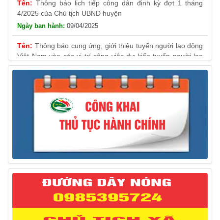
Thông báo lịch tiếp công dân định kỳ đợt 1 tháng
4/2025 của Chủ tịch UBND huyện
09/04/2025
Thông báo cung ứng, giới thiệu tuyển người lao động
Việt Nam vào các vị trí công việc dự kiến tuyển người lao
động nước ngoài
31/03/2025
Thông báo treo cờ Tổ quốc nhân kỷ niệm 50 năm
Ngày giải phóng tỉnh Phú Yên (01/4/1975 – 01/4/2025)
28/03/2025
Thông báo giới thiệu, cung ứng lao động Việt Nam
cho Liên danh Hengtong International Engineering Co.,Ltd
27/03/2025
Thông báo đăng ký tiếp công dân định kỳ đợt 02
tháng 3/2025 của Chủ tịch UBND huyện
12/03/2025