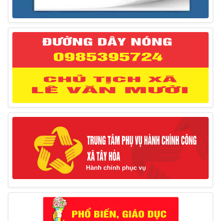
cho Liên danh Hengtong International Engineering Co.,Ltd
27/03/2025
Thông báo đăng ký tiếp công dân định kỳ đợt 02
tháng 3/2025 của Chủ tịch UBND huyện
12/03/2025
Thông báo lịch công tác của Chủ tịch, các Phó Chủ
tịch UBND huyện và Phó Chủ tịch Hội đồng nhân dân
huyện (Từ ngày 10/3/2025 – 14/3/2025)
10/03/2025
Thông báo tổ chức thực hiện Cưỡng chế buộc thực
hiện biện pháp khắc phục hậu quả trong lĩnh vực đất đai
17/06/2025
Thông báo đăng ký tiếp công dân định kỳ đợt 01
tháng 6/2025 của Chủ tịch UBND huyện
26/05/2025