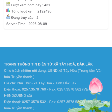
Truy cập hôm qua : 472
Tháng này : 5969
Năm này : 113803
Tổng truy cập : 198658
Lượt xem hôm nay : 431
Tổng lượt xem : 2192498
Đang truy cập : 2
Server Time : 2026-08-09
TRANG THÔNG TIN ĐIỆN TỬ XÃ TÂY HOÀ, ĐẮK LẮK
Chịu trách nhiệm nội dung: UBND xã Tây Hòa (Trung tâm Văn
hóa-Truyền thanh )
Địa chỉ: Phú Thứ - xã Tây Hòa - Tỉnh Đắk Lăk
Điện thoại: 0257.3578 760 - Fax: 0257.3578 562 (Văn phòng