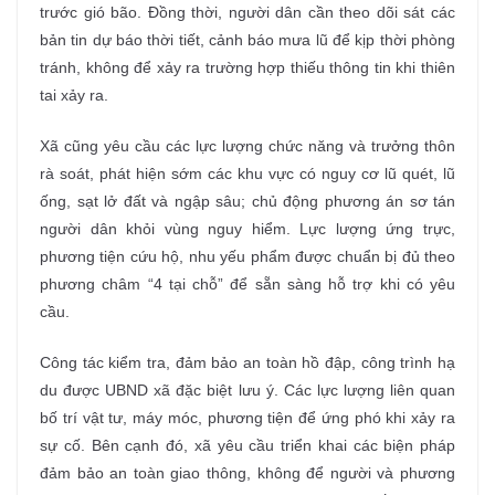
trước gió bão. Đồng thời, người dân cần theo dõi sát các
bản tin dự báo thời tiết, cảnh báo mưa lũ để kịp thời phòng
tránh, không để xảy ra trường hợp thiếu thông tin khi thiên
tai xảy ra.
Xã cũng yêu cầu các lực lượng chức năng và trưởng thôn
rà soát, phát hiện sớm các khu vực có nguy cơ lũ quét, lũ
ống, sạt lở đất và ngập sâu; chủ động phương án sơ tán
người dân khỏi vùng nguy hiểm. Lực lượng ứng trực,
phương tiện cứu hộ, nhu yếu phẩm được chuẩn bị đủ theo
phương châm “4 tại chỗ” để sẵn sàng hỗ trợ khi có yêu
cầu.
Công tác kiểm tra, đảm bảo an toàn hồ đập, công trình hạ
du được UBND xã đặc biệt lưu ý. Các lực lượng liên quan
bố trí vật tư, máy móc, phương tiện để ứng phó khi xảy ra
sự cố. Bên cạnh đó, xã yêu cầu triển khai các biện pháp
đảm bảo an toàn giao thông, không để người và phương