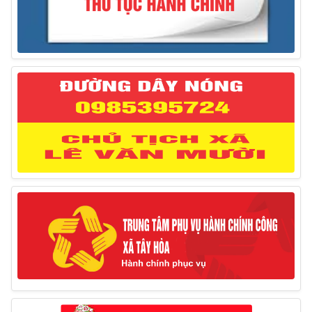
Thông báo giới thiệu, cung ứng lao động Việt Nam
cho Liên danh Hengtong International Engineering Co.,Ltd
27/03/2025
Thông báo đăng ký tiếp công dân định kỳ đợt 02
tháng 3/2025 của Chủ tịch UBND huyện
12/03/2025
Thông báo lịch công tác của Chủ tịch, các Phó Chủ
tịch UBND huyện và Phó Chủ tịch Hội đồng nhân dân
huyện (Từ ngày 10/3/2025 – 14/3/2025)
10/03/2025
Thông báo tổ chức thực hiện Cưỡng chế buộc thực
hiện biện pháp khắc phục hậu quả trong lĩnh vực đất đai
17/06/2025
Thông báo đăng ký tiếp công dân định kỳ đợt 01
tháng 6/2025 của Chủ tịch UBND huyện