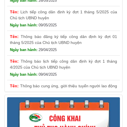
e
Lịch tiếp công dân định kỳ đợt 1 tháng 5/2025 của
Chủ tịch UBND huyện
09/05/2025
Thông báo đăng ký tiếp công dân định kỳ đợt 01
tháng 5/2025 của Chủ tịch UBND huyện
29/04/2025
Thông báo lịch tiếp công dân định kỳ đợt 1 tháng
4/2025 của Chủ tịch UBND huyện
09/04/2025
Thông báo cung ứng, giới thiệu tuyển người lao động
Việt Nam vào các vị trí công việc dự kiến tuyển người lao
động nước ngoài
31/03/2025
Thông báo treo cờ Tổ quốc nhân kỷ niệm 50 năm
Ngày giải phóng tỉnh Phú Yên (01/4/1975 – 01/4/2025)
28/03/2025