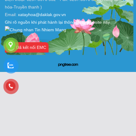
hóa-Truyền thanh )
Email:
xatayhoa@daklak.gov.vn
Ghi rõ nguồn khi phát hành lại thông tin từ website này.
Đã kết nối EMC