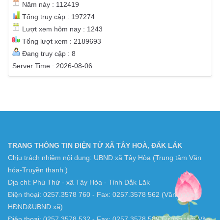
Năm này : 112419
Tổng truy cập : 197274
Lượt xem hôm nay : 1243
Tổng lượt xem : 2189693
Đang truy cập : 8
Server Time : 2026-08-06
TRANG THÔNG TIN ĐIỆN TỬ XÃ TÂY HOÀ, ĐẮK LẮK
Chịu trách nhiệm nội dung: UBND xã Tây Hòa (Trung tâm Văn
hóa-Truyền thanh )
Địa chỉ: Phú Thứ - xã Tây Hòa - Tỉnh Đắk Lăk
Điện thoại: 0257.3578 760 - Fax: 0257.3578 562 (Văn phòng
HĐND&UBND xã)
Điện thoại: 0257.3578 532 - Fax: 0257.3578 589 (Trung tâm Văn