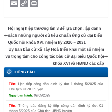
a
e
h
n
m
el
ky
o
E
C
Pr
c
ss
at
k
ail
e
p
o
m
o
in
e
e
s
e
gr
e
gl
ail
p
t
b
n
A
dI
a
e
y
Hội nghị hiệp thương lần 3 để lựa chọn, lập danh
o
g
p
n
m
Tr
Li
sách những người đủ tiêu chuẩn ứng cử đại biểu
o
er
p
a
n
Quốc hội khóa XVI, nhiệm kỳ 2026 – 2031
k
n
k
Ủy ban bầu cử xã Tây Hoà triển khai một số nhiệm
sl
vụ trọng tâm cho công tác bầu cử đại biểu Quốc hội
khóa XVI và HĐND các cấp
at
e
THÔNG BÁO
Lịch tiếp công dân định kỳ đợt 1 tháng 5/2025 của
Chủ tịch UBND huyện
09/05/2025
Thông báo đăng ký tiếp công dân định kỳ đợt 01
tháng 5/2025 của Chủ tịch UBND huyện