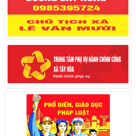
12/03/2025
Thông báo lịch công tác của Chủ tịch, các Phó Chủ
tịch UBND huyện và Phó Chủ tịch Hội đồng nhân dân
huyện (Từ ngày 10/3/2025 – 14/3/2025)
10/03/2025
Thông báo tổ chức thực hiện Cưỡng chế buộc thực
hiện biện pháp khắc phục hậu quả trong lĩnh vực đất đai
17/06/2025
Thông báo đăng ký tiếp công dân định kỳ đợt 01
tháng 6/2025 của Chủ tịch UBND huyện
26/05/2025
Lịch tiếp công dân định kỳ đợt 1 tháng 5/2025 của
Chủ tịch UBND huyện
09/05/2025