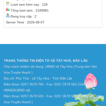
Lượt xem hôm nay : 128
Tổng lượt xem : 2189981
Đang truy cập : 2
Server Time : 2026-08-07
TRANG THÔNG TIN ĐIỆN TỬ XÃ TÂY HOÀ, ĐẮK LẮK
Chịu trách nhiệm nội dung: UBND xã Tây Hòa (Trung tâm Văn
hóa-Truyền thanh )
Địa chỉ: Phú Thứ - xã Tây Hòa - Tỉnh Đắk Lăk
Điện thoại: 0257.3578 760 - Fax: 0257.3578 562 (Văn phòng
HĐND&UBND xã)
Điện thoại: 0257.3578 532 - Fax: 0257.3578 589 (Trung tâm Văn
hóa-Truyền thanh )