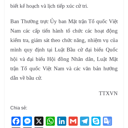
biết kế hoạch và lịch tiếp xúc cử tri.
Ban Thường trực Ủy ban Mặt trận Tổ quốc Việt
Nam các cấp tiến hành tổ chức các hoạt động
kiểm tra, giám sát theo chức năng, nhiệm vụ của
mình quy định tại Luật Bầu cử đại biểu Quốc
hội và đại biểu Hội đồng Nhân dân, Luật Mặt
trận Tổ quốc Việt Nam và các văn bản hướng
dẫn về bầu cử.
TTXVN
Chia sẻ:
F
M
X
W
Li
G
T
S
G