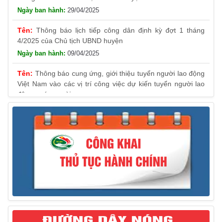
29/04/2025
Thông báo lịch tiếp công dân định kỳ đợt 1 tháng
4/2025 của Chủ tịch UBND huyện
09/04/2025
Thông báo cung ứng, giới thiệu tuyển người lao động
Việt Nam vào các vị trí công việc dự kiến tuyển người lao
động nước ngoài
31/03/2025
Thông báo treo cờ Tổ quốc nhân kỷ niệm 50 năm
Ngày giải phóng tỉnh Phú Yên (01/4/1975 – 01/4/2025)
28/03/2025
Thông báo giới thiệu, cung ứng lao động Việt Nam
cho Liên danh Hengtong International Engineering Co.,Ltd
27/03/2025
Thông báo đăng ký tiếp công dân định kỳ đợt 02
tháng 3/2025 của Chủ tịch UBND huyện