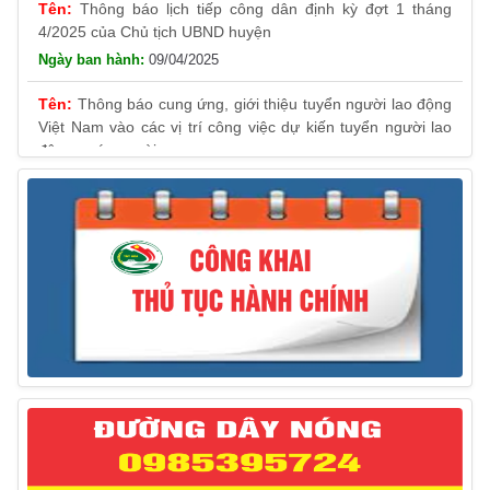
4/2025 của Chủ tịch UBND huyện
09/04/2025
Thông báo cung ứng, giới thiệu tuyển người lao động
Việt Nam vào các vị trí công việc dự kiến tuyển người lao
động nước ngoài
31/03/2025
Thông báo treo cờ Tổ quốc nhân kỷ niệm 50 năm
Ngày giải phóng tỉnh Phú Yên (01/4/1975 – 01/4/2025)
28/03/2025
Thông báo giới thiệu, cung ứng lao động Việt Nam
cho Liên danh Hengtong International Engineering Co.,Ltd
27/03/2025
Thông báo đăng ký tiếp công dân định kỳ đợt 02
tháng 3/2025 của Chủ tịch UBND huyện
12/03/2025