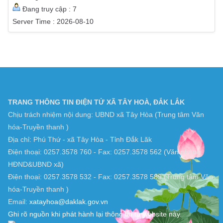
Đang truy cập : 7
Server Time : 2026-08-10
TRANG THÔNG TIN ĐIỆN TỬ XÃ TÂY HOÀ, ĐẮK LẮK
Chịu trách nhiệm nội dung: UBND xã Tây Hòa (Trung tâm Văn
hóa-Truyền thanh )
Địa chỉ: Phú Thứ - xã Tây Hòa - Tỉnh Đắk Lăk
Điện thoại: 0257.3578 760 - Fax: 0257.3578 562 (Văn phòng
HĐND&UBND xã)
Điện thoại: 0257.3578 532 - Fax: 0257.3578 589 (Trung tâm Văn
hóa-Truyền thanh )
Email:
xatayhoa@daklak.gov.vn
Ghi rõ nguồn khi phát hành lại thông tin từ website này.