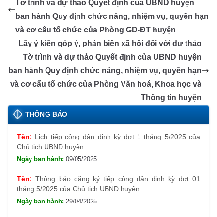
o
g
p
n
m
Tr
Li
Tờ trình và dự thảo Quyết định của UBND huyện
o
er
p
a
n
ban hành Quy định chức năng, nhiệm vụ, quyền hạn
k
n
k
và cơ cấu tổ chức của Phòng GD-ĐT huyện
sl
Lấy ý kiến góp ý, phản biện xã hội đối với dự thảo
Tờ trình và dự thảo Quyết định của UBND huyện
at
ban hành Quy định chức năng, nhiệm vụ, quyền hạn
e
và cơ cấu tổ chức của Phòng Văn hoá, Khoa học và
Thông tin huyện
THÔNG BÁO
Lịch tiếp công dân định kỳ đợt 1 tháng 5/2025 của
Chủ tịch UBND huyện
09/05/2025
Thông báo đăng ký tiếp công dân định kỳ đợt 01
tháng 5/2025 của Chủ tịch UBND huyện
29/04/2025
Thông báo lịch tiếp công dân định kỳ đợt 1 tháng