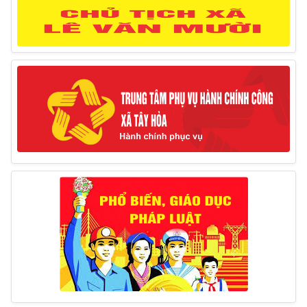
Thông báo lịch công tác của Chủ tịch, các Phó Chủ
tịch UBND huyện và Phó Chủ tịch Hội đồng nhân dân
huyện (Từ ngày 10/3/2025 – 14/3/2025)
10/03/2025
Thông báo tổ chức thực hiện Cưỡng chế buộc thực
hiện biện pháp khắc phục hậu quả trong lĩnh vực đất đai
17/06/2025
Thông báo đăng ký tiếp công dân định kỳ đợt 01
tháng 6/2025 của Chủ tịch UBND huyện
26/05/2025
Lịch tiếp công dân định kỳ đợt 1 tháng 5/2025 của
Chủ tịch UBND huyện
09/05/2025