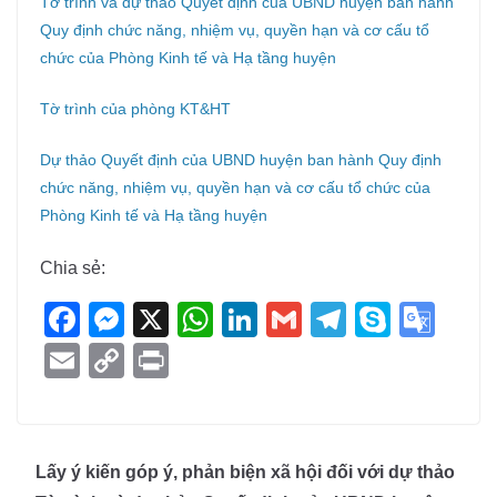
Tờ trình và dự thảo Quyết định của UBND huyện ban hành
Quy định chức năng, nhiệm vụ, quyền hạn và cơ cấu tổ
chức của Phòng Kinh tế và Hạ tầng huyện
Tờ trình của phòng KT&HT
Dự thảo Quyết định của UBND huyện ban hành Quy định
chức năng, nhiệm vụ, quyền hạn và cơ cấu tổ chức của
Phòng Kinh tế và Hạ tầng huyện
Chia sẻ:
F
M
X
W
Li
G
T
S
G
a
e
h
n
m
el
ky
o
E
C
Pr
c
ss
at
k
ail
e
p
o
m
o
in
e
e
s
e
gr
e
gl
ail
p
t
b
n
A
dI
a
e
y
Lấy ý kiến góp ý, phản biện xã hội đối với dự thảo