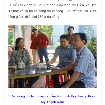
(Tuyến từ xứ đồng Bầu Đá đến giáp thôn Mỹ Điền, xã Hòa
3
Thịnh); xói lở bờ kè sông Ba khoảng 1.080m
đất, đá. Ước
tổng giá trị thiệt hại 780 triệu đồng.
Các đồng chí lãnh đạo xã nắm tình hình thiệt hại tại thôn
Mỹ Thạnh Nam