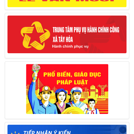
huyện (Từ ngày 10/3/2025 – 14/3/2025)
10/03/2025
Thông báo tổ chức thực hiện Cưỡng chế buộc thực
hiện biện pháp khắc phục hậu quả trong lĩnh vực đất đai
17/06/2025
Thông báo đăng ký tiếp công dân định kỳ đợt 01
tháng 6/2025 của Chủ tịch UBND huyện
26/05/2025