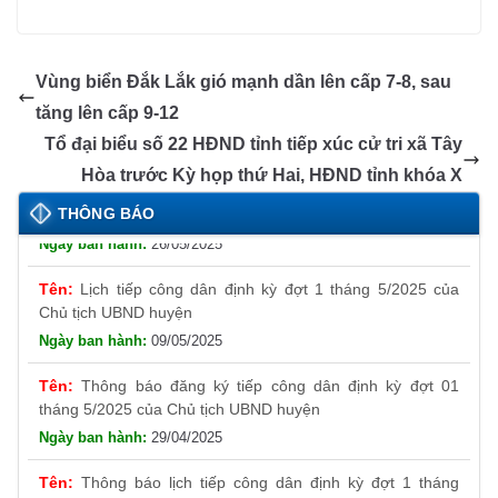
c
ss
at
k
ail
e
p
o
m
o
in
e
e
s
e
gr
e
gl
ail
p
t
b
n
A
dI
a
e
y
Vùng biển Đắk Lắk gió mạnh dần lên cấp 7-8, sau
o
g
p
n
m
Tr
Li
tăng lên cấp 9-12
o
er
p
a
n
Tổ đại biểu số 22 HĐND tỉnh tiếp xúc cử tri xã Tây
k
n
k
Thông báo đăng ký tiếp công dân định kỳ đợt 01
Hòa trước Kỳ họp thứ Hai, HĐND tỉnh khóa X
tháng 6/2025 của Chủ tịch UBND huyện
sl
THÔNG BÁO
26/05/2025
at
Lịch tiếp công dân định kỳ đợt 1 tháng 5/2025 của
e
Chủ tịch UBND huyện
09/05/2025
Thông báo đăng ký tiếp công dân định kỳ đợt 01
tháng 5/2025 của Chủ tịch UBND huyện
29/04/2025
Thông báo lịch tiếp công dân định kỳ đợt 1 tháng
4/2025 của Chủ tịch UBND huyện