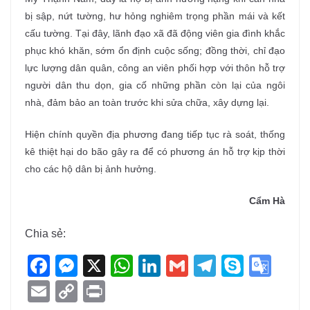
bị sập, nứt tường, hư hỏng nghiêm trọng phần mái và kết
cấu tường. Tại đây, lãnh đạo xã đã động viên gia đình khắc
phục khó khăn, sớm ổn định cuộc sống; đồng thời, chỉ đạo
lực lượng dân quân, công an viên phối hợp với thôn hỗ trợ
người dân thu dọn, gia cố những phần còn lại của ngôi
nhà, đảm bảo an toàn trước khi sửa chữa, xây dựng lại.
Hiện chính quyền địa phương đang tiếp tục rà soát, thống
kê thiệt hại do bão gây ra để có phương án hỗ trợ kịp thời
cho các hộ dân bị ảnh hưởng.
Cẩm Hà
Chia sẻ:
F
M
X
W
Li
G
T
S
G
a
e
h
n
m
el
ky
o
E
C
Pr