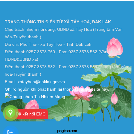
TRANG THÔNG TIN ĐIỆN TỬ XÃ TÂY HOÀ, ĐẮK LẮK
Chịu trách nhiệm nội dung: UBND xã Tây Hòa (Trung tâm Văn
hóa-Truyền thanh )
Địa chỉ: Phú Thứ - xã Tây Hòa - Tỉnh Đắk Lăk
Điện thoại: 0257.3578 760 - Fax: 0257.3578 562 (Văn phòng
HĐND&UBND xã)
Điện thoại: 0257.3578 532 - Fax: 0257.3578 589 (Trung tâm Văn
hóa-Truyền thanh )
Email:
xatayhoa@daklak.gov.vn
Ghi rõ nguồn khi phát hành lại thông tin từ website này.