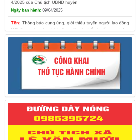
09/04/2025
Thông báo cung ứng, giới thiệu tuyển người lao động
Việt Nam vào các vị trí công việc dự kiến tuyển người lao
động nước ngoài
31/03/2025
Thông báo treo cờ Tổ quốc nhân kỷ niệm 50 năm
Ngày giải phóng tỉnh Phú Yên (01/4/1975 – 01/4/2025)
28/03/2025
Thông báo giới thiệu, cung ứng lao động Việt Nam
cho Liên danh Hengtong International Engineering Co.,Ltd
27/03/2025
Thông báo đăng ký tiếp công dân định kỳ đợt 02
tháng 3/2025 của Chủ tịch UBND huyện
12/03/2025
Thông báo lịch công tác của Chủ tịch, các Phó Chủ
tịch UBND huyện và Phó Chủ tịch Hội đồng nhân dân