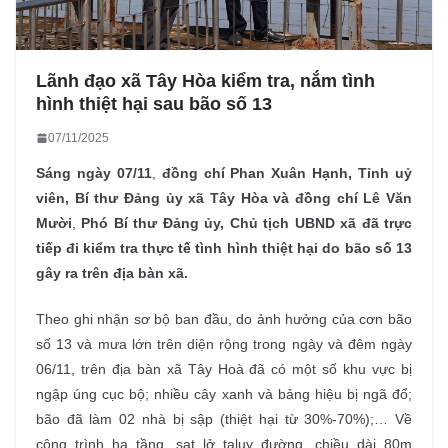
Lãnh đạo xã Tây Hòa kiểm tra, nắm tình
hình thiệt hại sau bão số 13
07/11/2025
Sáng ngày
07/11
,
đồng chí
Phan Xuân Hạnh
,
Tỉnh uỷ
viên
, Bí thư Đảng ủy xã Tây Hòa
và đồng chí
Lê Văn
Mười
,
Phó Bí thư Đảng ủy, Chủ tịch UBND xã
đã trực
tiếp đi kiểm tra thực tế tình hình thiệt hại do
bão số 13
gây ra trên địa bàn xã.
Theo ghi nhận sơ bộ ban đầu, do ảnh hưởng của cơn bão
số 13 và mưa lớn trên diện rộng trong ngày và đêm ngày
06/11, trên địa bàn xã Tây Hoà đã có một số khu vực bị
ngập úng cục bộ; nhiều cây xanh và bảng hiệu bị ngã đổ;
bão đã làm 02 nhà bị sập (thiệt hại từ 30%-70%);… Về
công trình hạ tầng, sạt lở taluy đường, chiều dài 80m