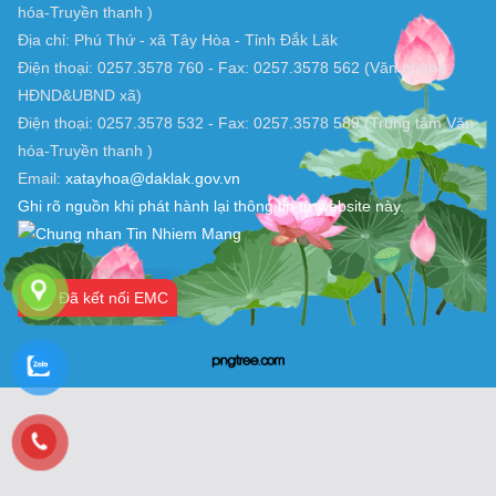
TRANG THÔNG TIN ĐIỆN TỬ XÃ TÂY HOÀ, ĐẮK LẮK
Chịu trách nhiệm nội dung: UBND xã Tây Hòa (Trung tâm Văn
hóa-Truyền thanh )
Địa chỉ: Phú Thứ - xã Tây Hòa - Tỉnh Đắk Lăk
Điện thoại: 0257.3578 760 - Fax: 0257.3578 562 (Văn phòng
HĐND&UBND xã)
Điện thoại: 0257.3578 532 - Fax: 0257.3578 589 (Trung tâm Văn
hóa-Truyền thanh )
Email:
xatayhoa@daklak.gov.vn
Ghi rõ nguồn khi phát hành lại thông tin từ website này.
Đã kết nối EMC