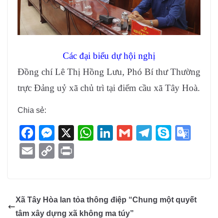
Các đại biểu dự hội nghị
Đồng chí Lê Thị Hồng Lưu, Phó Bí thư Thường
trực Đảng uỷ xã chủ trì tại điểm cầu xã Tây Hoà.
Chia sẻ:
F
M
X
W
Li
G
T
S
G
a
e
h
n
m
el
ky
o
E
C
Pr
c
ss
at
k
ail
e
p
o
m
o
in
e
e
s
e
gr
e
gl
ail
p
t
b
n
A
dI
a
e
y
Xã Tây Hòa lan tỏa thông điệp “Chung một quyết
o
g
p
n
m
Tr
Li
tâm xây dựng xã không ma túy”