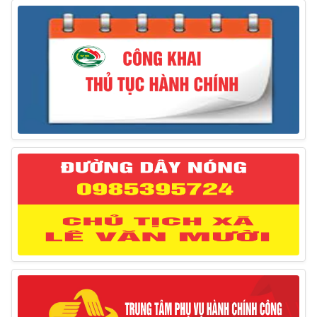
động nước ngoài
31/03/2025
Thông báo treo cờ Tổ quốc nhân kỷ niệm 50 năm
Ngày giải phóng tỉnh Phú Yên (01/4/1975 – 01/4/2025)
28/03/2025
Thông báo giới thiệu, cung ứng lao động Việt Nam
cho Liên danh Hengtong International Engineering Co.,Ltd
27/03/2025
Thông báo đăng ký tiếp công dân định kỳ đợt 02
tháng 3/2025 của Chủ tịch UBND huyện
12/03/2025
Thông báo lịch công tác của Chủ tịch, các Phó Chủ
tịch UBND huyện và Phó Chủ tịch Hội đồng nhân dân
huyện (Từ ngày 10/3/2025 – 14/3/2025)
10/03/2025
Thông báo tổ chức thực hiện Cưỡng chế buộc thực