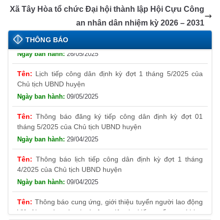
o
er
p
a
n
Xã Tây Hòa tổ chức Đại hội thành lập Hội Cựu Công
k
n
k
an nhân dân nhiệm kỳ 2026 – 2031
Thông báo đăng ký tiếp công dân định kỳ đợt 01
sl
THÔNG BÁO
tháng 6/2025 của Chủ tịch UBND huyện
at
26/05/2025
e
Lịch tiếp công dân định kỳ đợt 1 tháng 5/2025 của
Chủ tịch UBND huyện
09/05/2025
Thông báo đăng ký tiếp công dân định kỳ đợt 01
tháng 5/2025 của Chủ tịch UBND huyện
29/04/2025
Thông báo lịch tiếp công dân định kỳ đợt 1 tháng
4/2025 của Chủ tịch UBND huyện
09/04/2025
Thông báo cung ứng, giới thiệu tuyển người lao động
Việt Nam vào các vị trí công việc dự kiến tuyển người lao