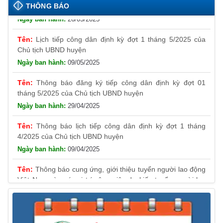
sl
THÔNG BÁO
26/05/2025
at
Lịch tiếp công dân định kỳ đợt 1 tháng 5/2025 của
e
Chủ tịch UBND huyện
09/05/2025
Thông báo đăng ký tiếp công dân định kỳ đợt 01
tháng 5/2025 của Chủ tịch UBND huyện
29/04/2025
Thông báo lịch tiếp công dân định kỳ đợt 1 tháng
4/2025 của Chủ tịch UBND huyện
09/04/2025
Thông báo cung ứng, giới thiệu tuyển người lao động
Việt Nam vào các vị trí công việc dự kiến tuyển người lao
động nước ngoài
31/03/2025
Thông báo treo cờ Tổ quốc nhân kỷ niệm 50 năm