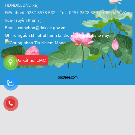
Chịu trách nhiệm nội dung: UBND xã Tây Hòa (Trung tâm Văn
hóa-Truyền thanh )
Địa chỉ: Phú Thứ - xã Tây Hòa - Tỉnh Đắk Lăk
Điện thoại: 0257.3578 760 - Fax: 0257.3578 562 (Văn phòng
HĐND&UBND xã)
Điện thoại: 0257.3578 532 - Fax: 0257.3578 589 (Trung tâm Văn
hóa-Truyền thanh )
Email:
xatayhoa@daklak.gov.vn
Ghi rõ nguồn khi phát hành lại thông tin từ website này.
Đã kết nối EMC