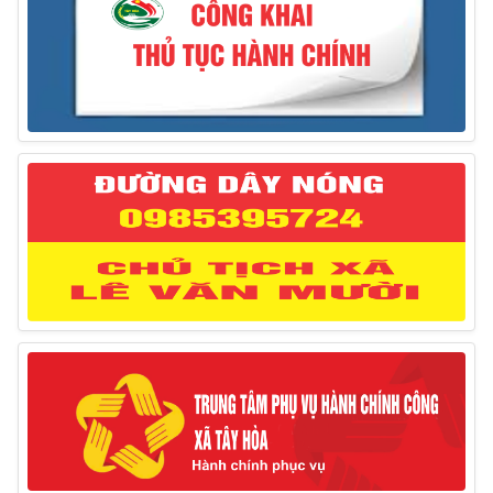
Ngày giải phóng tỉnh Phú Yên (01/4/1975 – 01/4/2025)
28/03/2025
Thông báo giới thiệu, cung ứng lao động Việt Nam
cho Liên danh Hengtong International Engineering Co.,Ltd
27/03/2025
Thông báo đăng ký tiếp công dân định kỳ đợt 02
tháng 3/2025 của Chủ tịch UBND huyện
12/03/2025
Thông báo lịch công tác của Chủ tịch, các Phó Chủ
tịch UBND huyện và Phó Chủ tịch Hội đồng nhân dân
huyện (Từ ngày 10/3/2025 – 14/3/2025)
10/03/2025
Thông báo tổ chức thực hiện Cưỡng chế buộc thực
hiện biện pháp khắc phục hậu quả trong lĩnh vực đất đai
17/06/2025
Thông báo đăng ký tiếp công dân định kỳ đợt 01