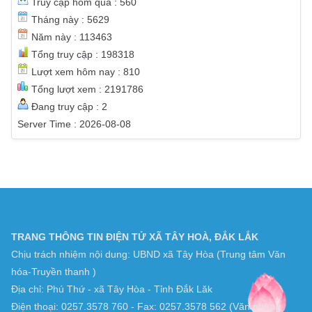
THỐNG KÊ TRUY CẬP
Truy cập hôm nay : 402
Truy cập hôm qua : 560
Tháng này : 5629
Năm này : 113463
Tổng truy cập : 198318
Lượt xem hôm nay : 810
Tổng lượt xem : 2191786
Đang truy cập : 2
Server Time : 2026-08-08
TRANG THÔNG TIN ĐIỆN TỬ XÃ TÂY HOÀ, ĐẮK LẮK