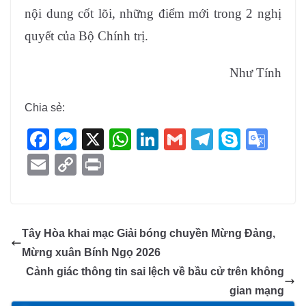
nội dung cốt lõi, những điểm mới trong 2 nghị
quyết của Bộ Chính trị.
Như Tính
Chia sẻ:
F
M
X
W
Li
G
T
S
G
a
e
h
n
m
el
ky
o
E
C
Pr
c
ss
at
k
ail
e
p
o
m
o
in
e
e
s
e
gr
e
gl
ail
p
t
b
n
A
dI
a
e
y
Tây Hòa khai mạc Giải bóng chuyền Mừng Đảng,
o
g
p
n
m
Tr
Li
Mừng xuân Bính Ngọ 2026
o
er
p
a
n
Cảnh giác thông tin sai lệch về bầu cử trên không
k
n
k
Thông báo đăng ký tiếp công dân định kỳ đợt 01
gian mạng
tháng 6/2025 của Chủ tịch UBND huyện