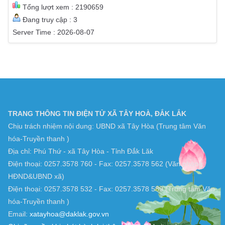
Tháng này : 5074
Năm này : 112908
Tổng truy cập : 197763
Lượt xem hôm nay : 806
Tổng lượt xem : 2190659
Đang truy cập : 3
Server Time : 2026-08-07
TRANG THÔNG TIN ĐIỆN TỬ XÃ TÂY HOÀ, ĐẮK LẮK
Chịu trách nhiệm nội dung: UBND xã Tây Hòa (Trung tâm Văn
hóa-Truyền thanh )
Địa chỉ: Phú Thứ - xã Tây Hòa - Tỉnh Đắk Lăk
Điện thoại: 0257.3578 760 - Fax: 0257.3578 562 (Văn phòng
HĐND&UBND xã)