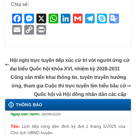
Chia sẻ:
F
M
X
W
Li
G
T
S
G
a
e
h
n
m
el
ky
o
E
C
Pr
c
ss
at
k
ail
e
p
o
m
o
in
e
e
s
e
gr
e
gl
ail
p
t
b
n
A
dI
a
e
y
Hội nghị trực tuyến tiếp xúc cử tri với người ứng cử
o
g
p
n
m
Tr
Li
đại biểu Quốc hội khóa XVI, nhiệm kỳ 2026-2031
o
er
p
a
n
Công văn triển khai thông tin, tuyên truyền hưởng
k
n
k
ứng, tham gia Cuộc thi trực tuyến tìm hiểu bầu cử
sl
Thông báo đăng ký tiếp công dân định kỳ đợt 01
Quốc hội và Hội đồng nhân dân các cấp
tháng 6/2025 của Chủ tịch UBND huyện
at
THÔNG BÁO
26/05/2025
e
Lịch tiếp công dân định kỳ đợt 1 tháng 5/2025 của
Chủ tịch UBND huyện
09/05/2025