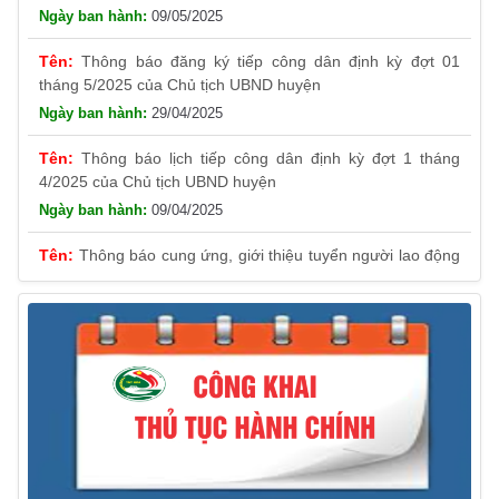
Thông báo đăng ký tiếp công dân định kỳ đợt 01
tháng 5/2025 của Chủ tịch UBND huyện
29/04/2025
Thông báo lịch tiếp công dân định kỳ đợt 1 tháng
4/2025 của Chủ tịch UBND huyện
09/04/2025
Thông báo cung ứng, giới thiệu tuyển người lao động
Việt Nam vào các vị trí công việc dự kiến tuyển người lao
động nước ngoài
31/03/2025
Thông báo treo cờ Tổ quốc nhân kỷ niệm 50 năm
Ngày giải phóng tỉnh Phú Yên (01/4/1975 – 01/4/2025)
28/03/2025
Thông báo giới thiệu, cung ứng lao động Việt Nam
cho Liên danh Hengtong International Engineering Co.,Ltd