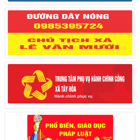
27/03/2025
Thông báo đăng ký tiếp công dân định kỳ đợt 02
tháng 3/2025 của Chủ tịch UBND huyện
12/03/2025
Thông báo lịch công tác của Chủ tịch, các Phó Chủ
tịch UBND huyện và Phó Chủ tịch Hội đồng nhân dân
huyện (Từ ngày 10/3/2025 – 14/3/2025)
10/03/2025
Thông báo tổ chức thực hiện Cưỡng chế buộc thực
hiện biện pháp khắc phục hậu quả trong lĩnh vực đất đai
17/06/2025
Thông báo đăng ký tiếp công dân định kỳ đợt 01
tháng 6/2025 của Chủ tịch UBND huyện
26/05/2025