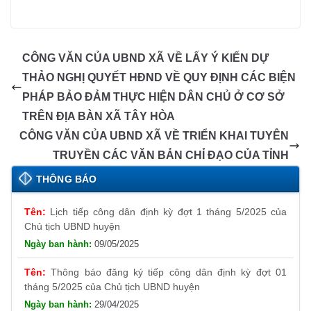
c
ss
at
k
ail
e
p
o
m
o
in
e
e
s
e
gr
e
gl
ail
p
t
b
n
A
dI
a
e
y
CÔNG VĂN CỦA UBND XÃ VỀ LẤY Ý KIẾN DỰ
o
g
p
n
m
Tr
Li
THẢO NGHỊ QUYẾT HĐND VỀ QUY ĐỊNH CÁC BIỆN
o
er
p
a
n
PHÁP BẢO ĐẢM THỰC HIỆN DÂN CHỦ Ở CƠ SỞ
k
n
k
TRÊN ĐỊA BÀN XÃ TÂY HÒA
sl
CÔNG VĂN CỦA UBND XÃ VỀ TRIỂN KHAI TUYÊN
TRUYỀN CÁC VĂN BẢN CHỈ ĐẠO CỦA TỈNH
at
e
THÔNG BÁO
Lịch tiếp công dân định kỳ đợt 1 tháng 5/2025 của
Chủ tịch UBND huyện
09/05/2025
Thông báo đăng ký tiếp công dân định kỳ đợt 01
tháng 5/2025 của Chủ tịch UBND huyện
29/04/2025
Thông báo lịch tiếp công dân định kỳ đợt 1 tháng