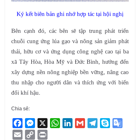
Ký kết biên bản ghi nhớ hợp tác tại hội nghị
Bên cạnh đó, các bên sẽ tập trung phát triển
chuỗi cung ứng lúa gạo và nông sản giảm phát
thải, hữu cơ và ứng dụng công nghệ cao tại ba
xã Tây Hòa, Hòa Mỹ và Đức Bình, hướng đến
xây dựng nền nông nghiệp bền vững, nâng cao
thu nhập cho người dân và thích ứng với biến
đổi khí hậu.
Chia sẻ:
F
M
X
W
Li
G
T
S
G
a
e
h
n
m
el
ky
o
E
C
Pr