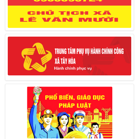
Thông báo lịch công tác của Chủ tịch, các Phó Chủ
tịch UBND huyện và Phó Chủ tịch Hội đồng nhân dân
huyện (Từ ngày 10/3/2025 – 14/3/2025)
10/03/2025
Thông báo tổ chức thực hiện Cưỡng chế buộc thực
hiện biện pháp khắc phục hậu quả trong lĩnh vực đất đai
17/06/2025
Thông báo đăng ký tiếp công dân định kỳ đợt 01
tháng 6/2025 của Chủ tịch UBND huyện
26/05/2025
Lịch tiếp công dân định kỳ đợt 1 tháng 5/2025 của
Chủ tịch UBND huyện
09/05/2025