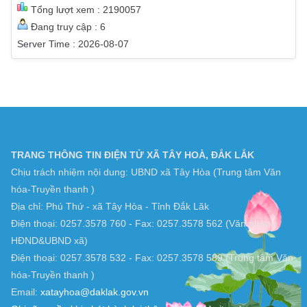
Tổng lượt xem : 2190057
Đang truy cập : 6
Server Time : 2026-08-07
TRANG THÔNG TIN ĐIỆN TỬ XÃ TÂY HOÀ, ĐẮK LẮK
Chịu trách nhiệm nội dung: UBND xã Tây Hòa (Trung tâm Văn
hóa-Truyền thanh )
Địa chỉ: Phú Thứ - xã Tây Hòa - Tỉnh Đắk Lăk
Điện thoại: 0257.3578 760 - Fax: 0257.3578 562 (Văn phòng
HĐND&UBND xã)
Điện thoại: 0257.3578 532 - Fax: 0257.3578 589 (Trung tâm Văn
hóa-Truyền thanh )
Email:
xatayhoa@daklak.gov.vn