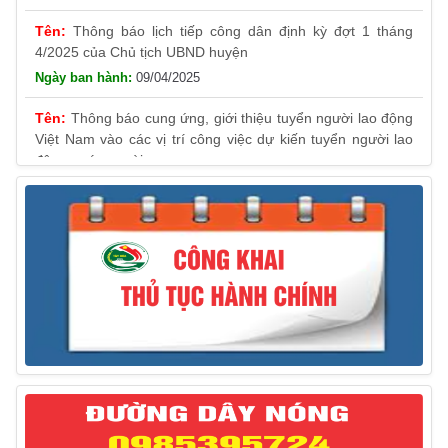
4/2025 của Chủ tịch UBND huyện
09/04/2025
Thông báo cung ứng, giới thiệu tuyển người lao động
Việt Nam vào các vị trí công việc dự kiến tuyển người lao
động nước ngoài
31/03/2025
Thông báo treo cờ Tổ quốc nhân kỷ niệm 50 năm
Ngày giải phóng tỉnh Phú Yên (01/4/1975 – 01/4/2025)
28/03/2025
Thông báo giới thiệu, cung ứng lao động Việt Nam
cho Liên danh Hengtong International Engineering Co.,Ltd
27/03/2025
Thông báo đăng ký tiếp công dân định kỳ đợt 02
tháng 3/2025 của Chủ tịch UBND huyện
12/03/2025