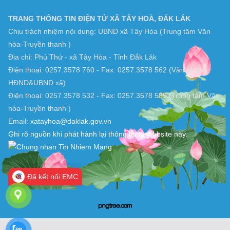
TRANG THÔNG TIN ĐIỆN TỬ XÃ TÂY HOÀ, ĐẮK LẮK
Chịu trách nhiệm nội dung: UBND xã Tây Hòa (Trung tâm Văn
hóa-Truyền thanh )
Địa chỉ: Phú Thứ - xã Tây Hòa - Tỉnh Đắk Lăk
Điện thoại: 0257.3578 760 - Fax: 0257.3578 562 (Văn phòng
HĐND&UBND xã)
Điện thoại: 0257.3578 532 - Fax: 0257.3578 589 (Trung tâm Văn
hóa-Truyền thanh )
Email:
xatayhoa@daklak.gov.vn
Ghi rõ nguồn khi phát hành lại thông tin từ website này.
Đã kết nối EMC