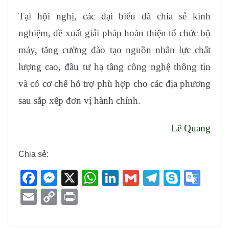
Tại hội nghị, các đại biểu đã chia sẻ kinh
nghiệm, đề xuất giải pháp hoàn thiện tổ chức bộ
máy, tăng cường đào tạo nguồn nhân lực chất
lượng cao, đầu tư hạ tầng công nghệ thông tin
và có cơ chế hỗ trợ phù hợp cho các địa phương
sau sắp xếp đơn vị hành chính.
Lê Quang
Chia sẻ:
F
M
X
W
Li
G
T
S
G
a
e
h
n
m
el
ky
o
E
C
Pr
c
ss
at
k
ail
e
p
o
m
o
in
e
e
s
e
gr
e
gl