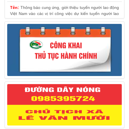
Thông báo cung ứng, giới thiệu tuyển người lao động
Việt Nam vào các vị trí công việc dự kiến tuyển người lao
động nước ngoài
31/03/2025
Thông báo treo cờ Tổ quốc nhân kỷ niệm 50 năm
Ngày giải phóng tỉnh Phú Yên (01/4/1975 – 01/4/2025)
28/03/2025
Thông báo giới thiệu, cung ứng lao động Việt Nam
cho Liên danh Hengtong International Engineering Co.,Ltd
27/03/2025
Thông báo đăng ký tiếp công dân định kỳ đợt 02
tháng 3/2025 của Chủ tịch UBND huyện
12/03/2025
Thông báo lịch công tác của Chủ tịch, các Phó Chủ
tịch UBND huyện và Phó Chủ tịch Hội đồng nhân dân
huyện (Từ ngày 10/3/2025 – 14/3/2025)