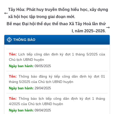
ail
p
t
b
n
A
dI
a
e
y
Tây Hòa: Phát huy truyền thống hiếu học, xây dựng
o
g
p
n
m
Tr
Li
xã hội học tập trong giai đoạn mới.
o
er
p
a
n
Bế mạc Đại hội thể dục thể thao Xã Tây Hoà lần thứ
k
n
k
I, năm 2025–2026.
Thông báo đăng ký tiếp công dân định kỳ đợt 01
tháng 6/2025 của Chủ tịch UBND huyện
sl
THÔNG BÁO
26/05/2025
at
Lịch tiếp công dân định kỳ đợt 1 tháng 5/2025 của
e
Chủ tịch UBND huyện
09/05/2025
Thông báo đăng ký tiếp công dân định kỳ đợt 01
tháng 5/2025 của Chủ tịch UBND huyện
29/04/2025
Thông báo lịch tiếp công dân định kỳ đợt 1 tháng
4/2025 của Chủ tịch UBND huyện
09/04/2025