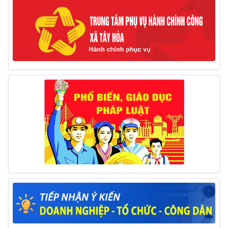
Thông báo tổ chức thực hiện Cưỡng chế buộc thực
hiện biện pháp khắc phục hậu quả trong lĩnh vực đất đai
17/06/2025
Thông báo đăng ký tiếp công dân định kỳ đợt 01
tháng 6/2025 của Chủ tịch UBND huyện
26/05/2025