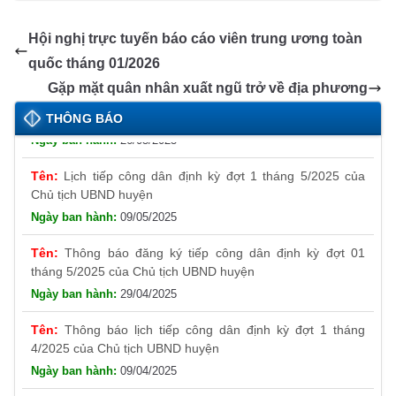
e
e
s
e
gr
e
gl
ail
p
t
b
n
A
dI
a
e
y
Hội nghị trực tuyến báo cáo viên trung ương toàn
o
g
p
n
m
Tr
Li
quốc tháng 01/2026
o
er
p
a
n
Thông báo đăng ký tiếp công dân định kỳ đợt 01
Gặp mặt quân nhân xuất ngũ trở về địa phương
tháng 6/2025 của Chủ tịch UBND huyện
k
n
k
THÔNG BÁO
26/05/2025
sl
Lịch tiếp công dân định kỳ đợt 1 tháng 5/2025 của
at
Chủ tịch UBND huyện
e
09/05/2025
Thông báo đăng ký tiếp công dân định kỳ đợt 01
tháng 5/2025 của Chủ tịch UBND huyện
29/04/2025
Thông báo lịch tiếp công dân định kỳ đợt 1 tháng
4/2025 của Chủ tịch UBND huyện
09/04/2025
Thông báo cung ứng, giới thiệu tuyển người lao động