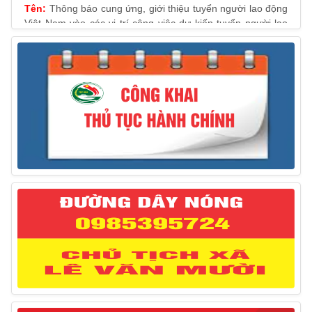
Việt Nam vào các vị trí công việc dự kiến tuyển người lao
động nước ngoài
31/03/2025
Thông báo treo cờ Tổ quốc nhân kỷ niệm 50 năm
Ngày giải phóng tỉnh Phú Yên (01/4/1975 – 01/4/2025)
28/03/2025
Thông báo giới thiệu, cung ứng lao động Việt Nam
cho Liên danh Hengtong International Engineering Co.,Ltd
27/03/2025
Thông báo đăng ký tiếp công dân định kỳ đợt 02
tháng 3/2025 của Chủ tịch UBND huyện
12/03/2025
Thông báo lịch công tác của Chủ tịch, các Phó Chủ
tịch UBND huyện và Phó Chủ tịch Hội đồng nhân dân
huyện (Từ ngày 10/3/2025 – 14/3/2025)
10/03/2025