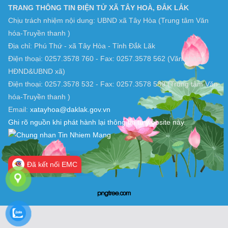
TRANG THÔNG TIN ĐIỆN TỬ XÃ TÂY HOÀ, ĐẮK LẮK
Chịu trách nhiệm nội dung: UBND xã Tây Hòa (Trung tâm Văn
hóa-Truyền thanh )
Địa chỉ: Phú Thứ - xã Tây Hòa - Tỉnh Đắk Lăk
Điện thoại: 0257.3578 760 - Fax: 0257.3578 562 (Văn phòng
HĐND&UBND xã)
Điện thoại: 0257.3578 532 - Fax: 0257.3578 589 (Trung tâm Văn
hóa-Truyền thanh )
Email:
xatayhoa@daklak.gov.vn
Ghi rõ nguồn khi phát hành lại thông tin từ website này.
Đã kết nối EMC