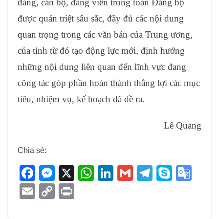
đảng, cán bộ, đảng viên trong toàn Đảng bộ
được quán triệt sâu sắc, đầy đủ các nội dung
quan trọng trong các văn bản của Trung ương,
của tỉnh từ đó tạo động lực mới, định hướng
những nội dung liên quan đến lĩnh vực đang
công tác góp phần hoàn thành thắng lợi các mục
tiêu, nhiệm vụ, kế hoạch đã đề ra.
Lê Quang
Chia sẻ:
F
M
X
W
Li
G
T
S
G
a
e
h
n
m
el
ky
o
E
C
Pr
c
ss
at
k
ail
e
p
o
m
o
in