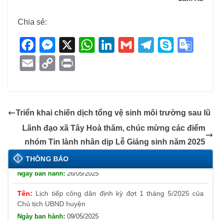
Chia sẻ:
F
M
X
W
Li
G
T
S
G
a
e
h
n
m
el
ky
o
E
C
Pr
c
ss
at
k
ail
e
p
o
m
o
in
e
e
s
e
gr
e
gl
ail
p
t
b
n
A
dI
a
e
y
Triển khai chiến dịch tổng vệ sinh môi trường sau lũ
o
g
p
n
m
Tr
Li
Lãnh đạo xã Tây Hoà thăm, chúc mừng các điểm
o
er
p
a
n
Thông báo đăng ký tiếp công dân định kỳ đợt 01
nhóm Tin lành nhân dịp Lễ Giáng sinh năm 2025
k
n
tháng 6/2025 của Chủ tịch UBND huyện
k
THÔNG BÁO
26/05/2025
sl
at
Lịch tiếp công dân định kỳ đợt 1 tháng 5/2025 của
Chủ tịch UBND huyện
e
09/05/2025