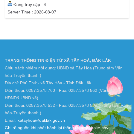
Năm này : 112933
Tổng truy cập : 197788
Lượt xem hôm nay : 850
Tổng lượt xem : 2190703
Đang truy cập : 4
Server Time : 2026-08-07
TRANG THÔNG TIN ĐIỆN TỬ XÃ TÂY HOÀ, ĐẮK LẮK
Chịu trách nhiệm nội dung: UBND xã Tây Hòa (Trung tâm Văn
hóa-Truyền thanh )
Địa chỉ: Phú Thứ - xã Tây Hòa - Tỉnh Đắk Lăk
Điện thoại: 0257.3578 760 - Fax: 0257.3578 562 (Văn phòng
HĐND&UBND xã)
Điện thoại: 0257.3578 532 - Fax: 0257.3578 589 (Trung tâm Văn