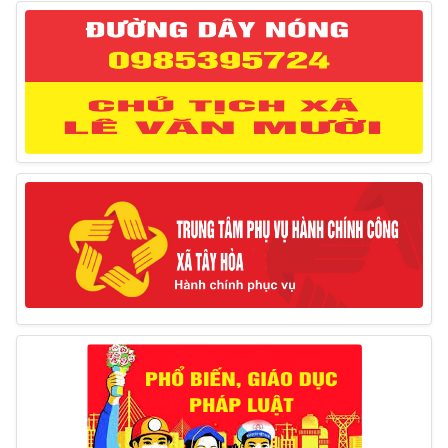
Thông báo đăng ký tiếp công dân định kỳ đợt 02
tháng 3/2025 của Chủ tịch UBND huyện
12/03/2025
Thông báo lịch công tác của Chủ tịch, các Phó Chủ
tịch UBND huyện và Phó Chủ tịch Hội đồng nhân dân
huyện (Từ ngày 10/3/2025 – 14/3/2025)
10/03/2025
Thông báo tổ chức thực hiện Cưỡng chế buộc thực
hiện biện pháp khắc phục hậu quả trong lĩnh vực đất đai
17/06/2025
Thông báo đăng ký tiếp công dân định kỳ đợt 01
tháng 6/2025 của Chủ tịch UBND huyện
26/05/2025