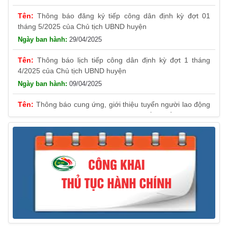
Thông báo đăng ký tiếp công dân định kỳ đợt 01
tháng 5/2025 của Chủ tịch UBND huyện
29/04/2025
Thông báo lịch tiếp công dân định kỳ đợt 1 tháng
4/2025 của Chủ tịch UBND huyện
09/04/2025
Thông báo cung ứng, giới thiệu tuyển người lao động
Việt Nam vào các vị trí công việc dự kiến tuyển người lao
động nước ngoài
31/03/2025
Thông báo treo cờ Tổ quốc nhân kỷ niệm 50 năm
Ngày giải phóng tỉnh Phú Yên (01/4/1975 – 01/4/2025)
28/03/2025
Thông báo giới thiệu, cung ứng lao động Việt Nam
cho Liên danh Hengtong International Engineering Co.,Ltd
27/03/2025