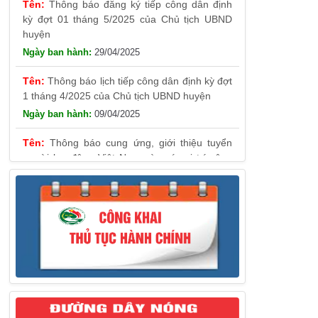
huyện
29/04/2025
Thông báo lịch tiếp công dân định kỳ đợt
1 tháng 4/2025 của Chủ tịch UBND huyện
09/04/2025
Thông báo cung ứng, giới thiệu tuyển
người lao động Việt Nam vào các vị trí công
việc dự kiến tuyển người lao động nước ngoài
31/03/2025
Thông báo treo cờ Tổ quốc nhân kỷ
niệm 50 năm Ngày giải phóng tỉnh Phú Yên
(01/4/1975 – 01/4/2025)
28/03/2025
Thông báo giới thiệu, cung ứng lao động
Việt Nam cho Liên danh Hengtong
International Engineering Co.,Ltd
27/03/2025