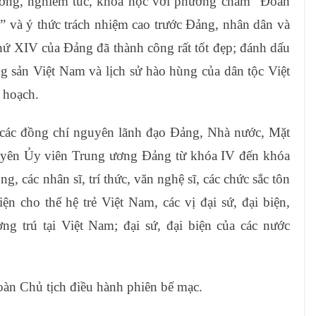
ương, nghiêm túc, khoa học với phương châm “Đoàn
” và ý thức trách nhiệm cao trước Đảng, nhân dân và
thứ XIV của Đảng đã thành công rất tốt đẹp; đánh dấu
 sản Việt Nam và lịch sử hào hùng của dân tộc Việt
 hoạch.
 các đồng chí nguyên lãnh đạo Đảng, Nhà nước, Mặt
uyên Ủy viên Trung ương Đảng từ khóa IV đến khóa
, các nhân sĩ, trí thức, văn nghệ sĩ, các chức sắc tôn
iện cho thế hệ trẻ Việt Nam, các vị đại sứ, đại biện,
ờng trú tại Việt Nam; đại sứ, đại biện của các nước
n Chủ tịch điều hành phiên bế mạc.