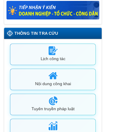
Lịch tiếp công dân định kỳ đợt 1 tháng
5/2025 của Chủ tịch UBND huyện
09/05/2025
THÔNG TIN TRA CỨU
Lịch công tác
Nội dung công khai
Tuyên truyền pháp luật