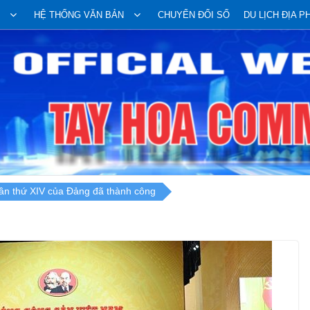
HỆ THỐNG VĂN BẢN
CHUYỂN ĐỔI SỐ
DU LỊCH ĐỊA 
lần thứ XIV của Đảng đã thành công