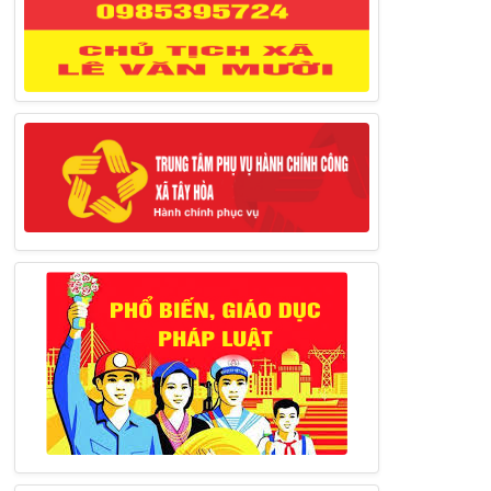
Thông báo đăng ký tiếp công dân định
kỳ đợt 02 tháng 3/2025 của Chủ tịch UBND
huyện
12/03/2025
Thông báo lịch công tác của Chủ tịch,
các Phó Chủ tịch UBND huyện và Phó Chủ
tịch Hội đồng nhân dân huyện (Từ ngày
10/3/2025 – 14/3/2025)
10/03/2025
Thông báo tổ chức thực hiện Cưỡng chế
buộc thực hiện biện pháp khắc phục hậu quả
trong lĩnh vực đất đai
17/06/2025
Thông báo đăng ký tiếp công dân định
kỳ đợt 01 tháng 6/2025 của Chủ tịch UBND
huyện
26/05/2025