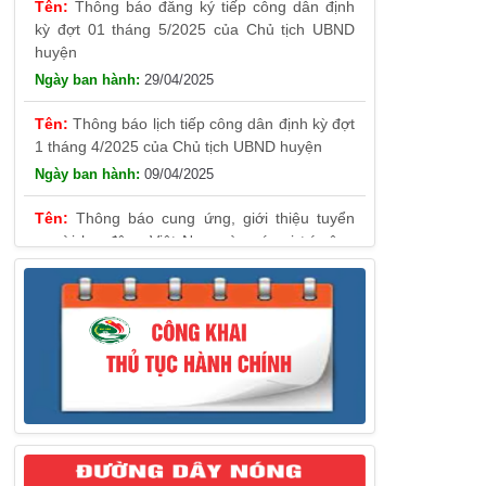
29/04/2025
Thông báo lịch tiếp công dân định kỳ đợt
1 tháng 4/2025 của Chủ tịch UBND huyện
09/04/2025
Thông báo cung ứng, giới thiệu tuyển
người lao động Việt Nam vào các vị trí công
việc dự kiến tuyển người lao động nước ngoài
31/03/2025
Thông báo treo cờ Tổ quốc nhân kỷ
niệm 50 năm Ngày giải phóng tỉnh Phú Yên
(01/4/1975 – 01/4/2025)
28/03/2025
Thông báo giới thiệu, cung ứng lao động
Việt Nam cho Liên danh Hengtong
International Engineering Co.,Ltd
27/03/2025