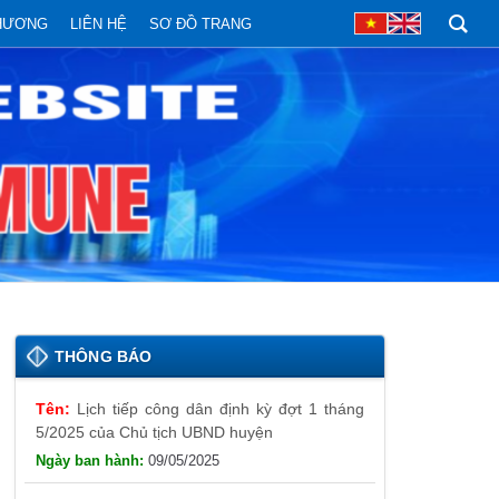
PHƯƠNG
LIÊN HỆ
SƠ ĐỒ TRANG
Lịch tiếp công dân định kỳ đợt 1 tháng
5/2025 của Chủ tịch UBND huyện
THÔNG BÁO
09/05/2025
Thông báo đăng ký tiếp công dân định
kỳ đợt 01 tháng 5/2025 của Chủ tịch UBND
huyện