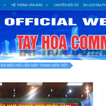
HỆ THỐNG VĂN BẢN
CHUYỂN ĐỔI SỐ
DU LỊCH ĐỊA 
 ĐẠI BIỂU HỘI LIÊN HIỆP THANH NIÊN VIỆT