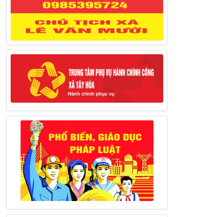
Thông báo đăng ký tiếp công dân định
kỳ đợt 02 tháng 3/2025 của Chủ tịch UBND
huyện
12/03/2025
Thông báo lịch công tác của Chủ tịch,
các Phó Chủ tịch UBND huyện và Phó Chủ
tịch Hội đồng nhân dân huyện (Từ ngày
10/3/2025 – 14/3/2025)
10/03/2025
Thông báo tổ chức thực hiện Cưỡng chế
buộc thực hiện biện pháp khắc phục hậu quả
trong lĩnh vực đất đai
17/06/2025
Thông báo đăng ký tiếp công dân định
kỳ đợt 01 tháng 6/2025 của Chủ tịch UBND
huyện
26/05/2025