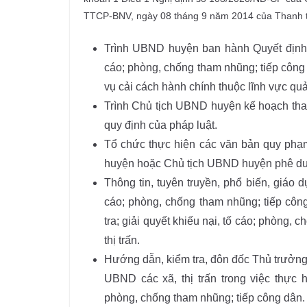
TTCP-BNV, ngày 08 tháng 9 năm 2014 của Thanh tr
Trình UBND huyện ban hành Quyết định, K
cáo; phòng, chống tham nhũng; tiếp công
vụ cải cách hành chính thuộc lĩnh vực qu
Trình Chủ tịch UBND huyện kế hoạch tha
quy định của pháp luật.
Tổ chức thực hiện các văn bản quy phạ
huyện hoặc Chủ tịch UBND huyện phê du
Thông tin, tuyên truyền, phổ biến, giáo dụ
cáo; phòng, chống tham nhũng; tiếp côn
tra; giải quyết khiếu nại, tố cáo; phòng,
thị trấn.
Hướng dẫn, kiểm tra, đôn đốc Thủ trưởn
UBND các xã, thị trấn trong việc thực hi
phòng, chống tham nhũng; tiếp công dân.