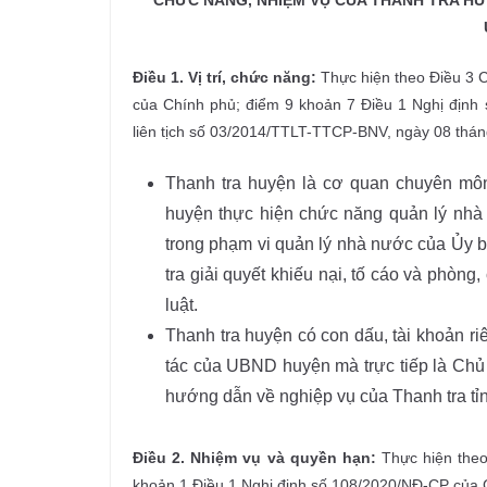
CHỨC NĂNG, NHIỆM VỤ CỦA THANH TRA HUYỆN
Điều 1. Vị trí, chức năng:
Thực hiện theo Điều 3 
của Chính phủ; điểm 9 khoản 7 Điều 1 Nghị định
liên tịch số 03/2014/TTLT-TTCP-BNV, ngày 08 thán
Thanh tra huyện là cơ quan chuyên mô
huyện thực hiện chức năng quản lý nhà n
trong phạm vi quản lý nhà nước của Ủy 
tra giải quyết khiếu nại, tố cáo và phòn
luật.
Thanh tra huyện có con dấu, tài khoản riê
tác của UBND huyện mà trực tiếp là Chủ 
hướng dẫn về nghiệp vụ của Thanh tra tỉ
Điều 2. Nhiệm vụ và quyền hạn:
Thực hiện the
khoản 1 Điều 1 Nghị định số 108/2020/NĐ-CP của C