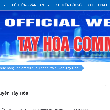
HỆ THỐNG VĂN BẢN
CHUYỂN ĐỔI SỐ
DU LỊCH ĐỊA 
hức năng, nhiệm vụ của Thanh tra huyện Tây Hòa
huyện Tây Hòa