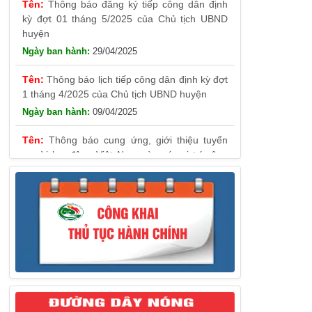
huyện
29/04/2025
Thông báo lịch tiếp công dân định kỳ đợt
1 tháng 4/2025 của Chủ tịch UBND huyện
09/04/2025
Thông báo cung ứng, giới thiệu tuyển
người lao động Việt Nam vào các vị trí công
việc dự kiến tuyển người lao động nước ngoài
31/03/2025
Thông báo treo cờ Tổ quốc nhân kỷ
niệm 50 năm Ngày giải phóng tỉnh Phú Yên
(01/4/1975 – 01/4/2025)
28/03/2025
Thông báo giới thiệu, cung ứng lao động
Việt Nam cho Liên danh Hengtong
International Engineering Co.,Ltd