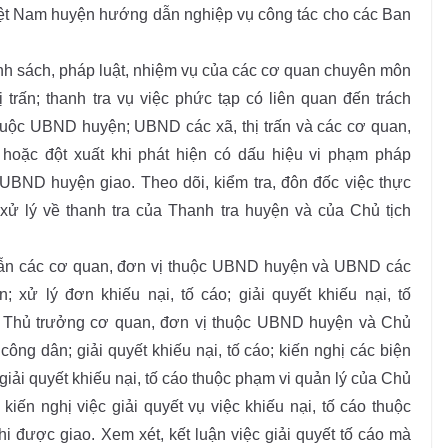
iệt Nam huyện hướng dẫn nghiệp vụ công tác cho các Ban
hính sách, pháp luật, nhiệm vụ của các cơ quan chuyên môn
rấn; thanh tra vụ việc phức tạp có liên quan đến trách
uộc UBND huyện; UBND các xã, thị trấn và các cơ quan,
hoặc đột xuất khi phát hiện có dấu hiệu vi phạm pháp
h UBND huyện giao. Theo dõi, kiểm tra, đôn đốc việc thực
h xử lý về thanh tra của Thanh tra huyện và của Chủ tịch
 dẫn các cơ quan, đơn vị thuộc UBND huyện và UBND các
n; xử lý đơn khiếu nại, tố cáo; giải quyết khiếu nại, tố
ủa Thủ trưởng cơ quan, đơn vị thuộc UBND huyện và Chủ
 công dân; giải quyết khiếu nại, tố cáo; kiến nghị các biện
iải quyết khiếu nại, tố cáo thuộc phạm vi quản lý của Chủ
iến nghị việc giải quyết vụ việc khiếu nại, tố cáo thuộc
 được giao. Xem xét, kết luận việc giải quyết tố cáo mà