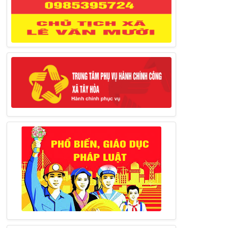
27/03/2025
Thông báo đăng ký tiếp công dân định
kỳ đợt 02 tháng 3/2025 của Chủ tịch UBND
huyện
12/03/2025
Thông báo lịch công tác của Chủ tịch,
các Phó Chủ tịch UBND huyện và Phó Chủ
tịch Hội đồng nhân dân huyện (Từ ngày
10/3/2025 – 14/3/2025)
10/03/2025
Thông báo tổ chức thực hiện Cưỡng chế
buộc thực hiện biện pháp khắc phục hậu quả
trong lĩnh vực đất đai
17/06/2025
Thông báo đăng ký tiếp công dân định
kỳ đợt 01 tháng 6/2025 của Chủ tịch UBND
huyện