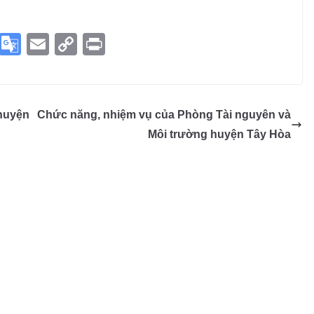
S
G
E
C
Pr
ky
o
m
o
in
p
o
ail
p
t
e
gl
y
huyện
Chức năng, nhiệm vụ của Phòng Tài nguyên và
e
Li
Môi trường huyện Tây Hòa
Tr
n
a
k
n
sl
at
e