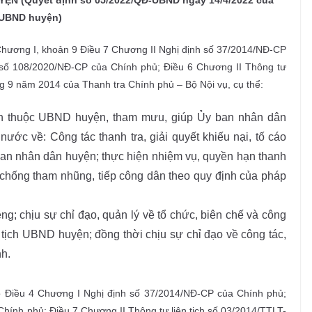
 (Quyết định số 05/2022/QĐ-UBND ngày 14/4/2022 của
UBND huyện)
Chương I, khoản 9 Điều 7 Chương II Nghị định số 37/2014/NĐ-CP
 số 108/2020/NĐ-CP của Chính phủ; Điều 6 Chương II Thông tư
g 9 năm 2014 của Thanh tra Chính phủ – Bộ Nội vụ, cụ thể:
n thuộc UBND huyện, tham mưu, giúp Ủy ban nhân dân
ước về: Công tác thanh tra, giải quyết khiếu nại, tố cáo
ban nhân dân huyện; thực hiện nhiệm vụ, quyền hạn thanh
g, chống tham nhũng, tiếp công dân theo quy định của pháp
ng; chịu sự chỉ đạo, quản lý về tổ chức, biên chế và công
tịch UBND huyện; đồng thời chịu sự chỉ đạo về công tác,
nh.
o Điều 4 Chương I Nghị định số 37/2014/NĐ-CP của Chính phủ;
hính phủ; Điều 7 Chương II Thông tư liên tịch số 03/2014/TTLT-