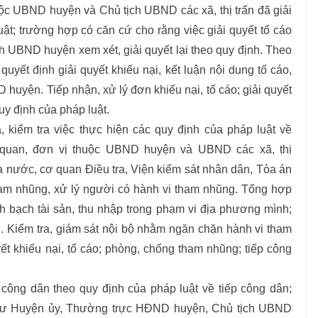
c UBND huyện và Chủ tịch UBND các xã, thị trấn đã giải
ật; trường hợp có căn cứ cho rằng việc giải quyết tố cáo
ch UBND huyện xem xét, giải quyết lại theo quy định. Theo
 quyết định giải quyết khiếu nại, kết luận nội dung tố cáo,
 huyện. Tiếp nhận, xử lý đơn khiếu nại, tố cáo; giải quyết
uy định của pháp luật.
 kiểm tra việc thực hiện các quy định của pháp luật về
quan, đơn vị thuộc UBND huyện và UBND các xã, thị
à nước, cơ quan Điều tra, Viện kiểm sát nhân dân, Tòa án
tham nhũng, xử lý người có hành vi tham nhũng. Tổng hợp
nh bạch tài sản, thu nhập trong phạm vi địa phương mình;
h. Kiểm tra, giám sát nội bộ nhằm ngăn chặn hành vi tham
yết khiếu nại, tố cáo; phòng, chống tham nhũng; tiếp công
 công dân theo quy định của pháp luật về tiếp công dân;
 thư Huyện ủy, Thường trực HĐND huyện, Chủ tịch UBND