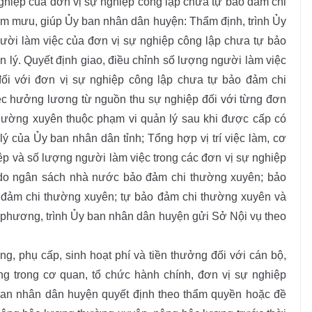
ghiệp của đơn vị sự nghiệp công lập chưa tự bảo đảm chi
am mưu, giúp Ủy ban nhân dân huyện: Thẩm định, trình Ủy
ười làm việc của đơn vị sự nghiệp công lập chưa tự bảo
 lý. Quyết định giao, điều chỉnh số lượng người làm việc
i với đơn vị sự nghiệp công lập chưa tự bảo đảm chi
c hưởng lương từ nguồn thu sự nghiệp đối với từng đơn
hường xuyên thuộc phạm vi quản lý sau khi được cấp có
ý của Ủy ban nhân dân tỉnh; Tổng hợp vị trí việc làm, cơ
p và số lượng người làm việc trong các đơn vị sự nghiệp
 (do ngân sách nhà nước bảo đảm chi thường xuyên; bảo
 đảm chi thường xuyên; tự bảo đảm chi thường xuyên và
a phương, trình Ủy ban nhân dân huyện gửi Sở Nội vụ theo
ng, phụ cấp, sinh hoạt phí và tiền thưởng đối với cán bộ,
g trong cơ quan, tổ chức hành chính, đơn vị sự nghiệp
ban nhân dân huyện quyết định theo thẩm quyền hoặc đề