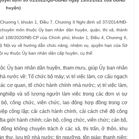
yết định số 01/2022/QĐ-UBND ngày 13/01/2022 của UBND
huyện)
 Chương I, khoản 1, Điều 7, Chương II Nghị định số 37/2014/NĐ-
chuyên môn thuộc Ủy ban nhân dân huyện, quận, thị xã, thành
h số 108/2020/NĐ-CP của Chính phủ; khoản 1, Điều 4, Chương II,
ộ Nội vụ về hướng dẫn chức năng, nhiệm vụ, quyền hạn của Sở
ội vụ thuộc Ủy ban nhân dân cấp huyện, cụ thể:
uộc Ủy ban nhân dân huyện, tham mưu, giúp Ủy ban nhân
à nước về: Tổ chức bộ máy; vị trí việc làm, cơ cấu ngạch
c cơ quan, tổ chức hành chính nhà nước; vị trí việc làm,
nghiệp và số lượng người làm việc trong các đơn vị sự
n bộ, công chức, viên chức, lao động hợp đồng trong cơ
iệp công lập; cải cách hành chính, cải cách chế độ công
ịa giới hành chính; cán bộ, công chức, viên chức; cán bộ,
ộng không chuyên trách ở các xã, thị trấn, ở thôn, khu
ăn thư, lưu trữ nhà nước; tín ngưỡng, tôn giáo; thanh niên;