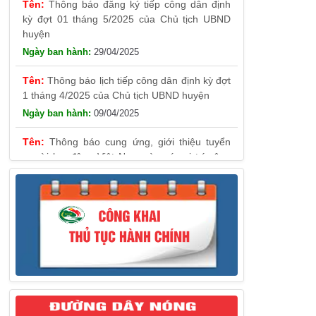
kỳ đợt 01 tháng 5/2025 của Chủ tịch UBND
huyện
29/04/2025
Thông báo lịch tiếp công dân định kỳ đợt
1 tháng 4/2025 của Chủ tịch UBND huyện
09/04/2025
Thông báo cung ứng, giới thiệu tuyển
người lao động Việt Nam vào các vị trí công
việc dự kiến tuyển người lao động nước ngoài
31/03/2025
Thông báo treo cờ Tổ quốc nhân kỷ
niệm 50 năm Ngày giải phóng tỉnh Phú Yên
(01/4/1975 – 01/4/2025)
28/03/2025
Thông báo giới thiệu, cung ứng lao động
Việt Nam cho Liên danh Hengtong
International Engineering Co.,Ltd