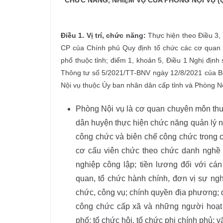
CHỨC NĂNG, NHIỆM VỤ CỦA PHÒNG NỘI VỤ (Qu
Điều 1.
Vị trí, chức năng:
Thực hiện theo Điều 3,
CP của Chính phủ Quy định tổ chức các cơ quan 
phố thuộc tỉnh; điểm 1, khoản 5, Điều 1 Nghị địn
Thông tư số 5/2021/TT-BNV ngày 12/8/2021 của B
Nội vụ thuộc Ủy ban nhân dân cấp tỉnh và Phòng N
Phòng Nội vụ là cơ quan chuyên môn th
dân huyện thực hiện chức năng quản lý nh
công chức và biên chế công chức trong cá
cơ cấu viên chức theo chức danh nghề 
nghiệp công lập; tiền lương đối với cá
quan, tổ chức hành chính, đơn vị sự ngh
chức, công vụ; chính quyền địa phương; đ
công chức cấp xã và những người hoạt đ
phố; tổ chức hội, tổ chức phi chính phủ; v