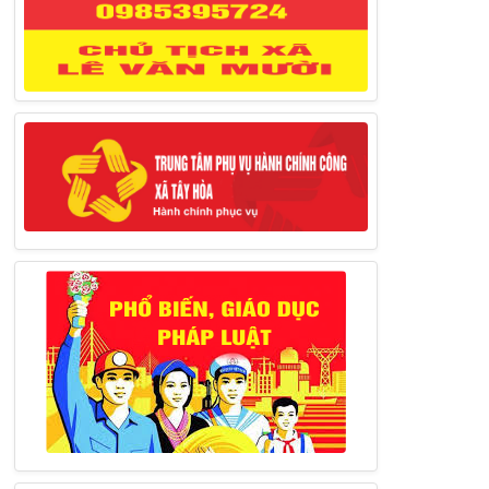
27/03/2025
Thông báo đăng ký tiếp công dân định
kỳ đợt 02 tháng 3/2025 của Chủ tịch UBND
huyện
12/03/2025
Thông báo lịch công tác của Chủ tịch,
các Phó Chủ tịch UBND huyện và Phó Chủ
tịch Hội đồng nhân dân huyện (Từ ngày
10/3/2025 – 14/3/2025)
10/03/2025
Thông báo tổ chức thực hiện Cưỡng chế
buộc thực hiện biện pháp khắc phục hậu quả
trong lĩnh vực đất đai
17/06/2025
Thông báo đăng ký tiếp công dân định
kỳ đợt 01 tháng 6/2025 của Chủ tịch UBND
huyện