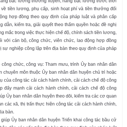
 nâng bậc lương thường xuyên, nâng bậc lương trước thời
về tiền lương, phụ cấp, sinh hoạt phí và tiền thưởng đối
động hợp đồng theo quy định của pháp luật và phân cấp
 dẫn, kiểm tra, giải quyết theo thẩm quyền hoặc đề nghị
 mắc trong việc thực hiện chế độ, chính sách tiền lương,
đối với cán bộ, công chức, viên chức, lao động hợp đồng
ị sự nghiệp công lập trên địa bàn theo quy định của pháp
ộ công chức, công vụ: Tham mưu, trình Ủy ban nhân dân
n chuyên môn thuộc Ủy ban nhân dân huyện chủ trì hoặc
ụ của công tác cải cách hành chính, cải cách chế độ công
áp đẩy mạnh cải cách hành chính, cải cách chế độ công
iúp Ủy ban nhân dân huyện theo dõi, kiểm tra các cơ quan
các xã, thị trấn thực hiện công tác cải cách hành chính,
ịa bàn.
giúp Ủy ban nhân dân huyện Triển khai công tác bầu cử