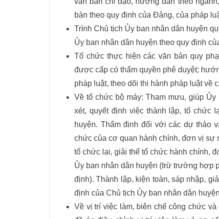
văn bản chỉ đạo, hướng dẫn theo ngành, l
bàn theo quy định của Đảng, của pháp luậ
Trình Chủ tịch Ủy ban nhân dân huyện qu
Ủy ban nhân dân huyện theo quy định của
Tổ chức thực hiện các văn bản quy phạm
được cấp có thẩm quyền phê duyệt; hướng d
pháp luật, theo dõi thi hành pháp luật về
Về tổ chức bộ máy: Tham mưu, giúp Ủy 
xét, quyết định việc thành lập, tổ chức
huyện. Thẩm định đối với các dự thảo v
chức của cơ quan hành chính, đơn vị sự 
tổ chức lại, giải thể tổ chức hành chính,
Ủy ban nhân dân huyện (trừ trường hợp 
định). Thành lập, kiện toàn, sáp nhập, gi
định của Chủ tịch Ủy ban nhân dân huyện 
Về vị trí việc làm, biên chế công chức và