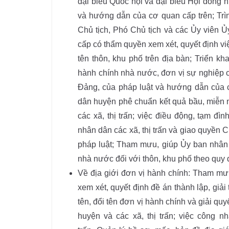
đại biểu Quốc hội và đại biểu Hội đồng n
và hướng dẫn của cơ quan cấp trên; Trì
Chủ tịch, Phó Chủ tịch và các Ủy viên Ủ
cấp có thẩm quyền xem xét, quyết định việc
tên thôn, khu phố trên địa bàn; Triển k
hành chính nhà nước, đơn vị sự nghiệp c
Đảng, của pháp luật và hướng dẫn của c
dân huyện phê chuẩn kết quả bầu, miễn 
các xã, thị trấn; việc điều động, tạm đì
nhân dân các xã, thị trấn và giao quyền C
pháp luật; Tham mưu, giúp Ủy ban nhân 
nhà nước đối với thôn, khu phố theo quy 
Về địa giới đơn vị hành chính: Tham mư
xem xét, quyết định đề án thành lập, giải 
tên, đổi tên đơn vị hành chính và giải qu
huyện và các xã, thị trấn; việc công n