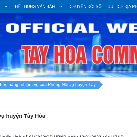
HỆ THỐNG VĂN BẢN
CHUYỂN ĐỔI SỐ
DU LỊCH ĐỊA 
hức năng, nhiệm vụ của Phòng Nội vụ huyện Tây
vụ huyện Tây Hòa