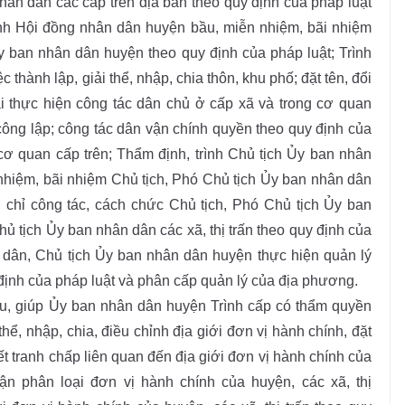
hân dân các cấp trên địa bàn theo quy định của pháp luật
nh Hội đồng nhân dân huyện bầu, miễn nhiệm, bãi nhiệm
y ban nhân dân huyện theo quy định của pháp luật; Trình
 thành lập, giải thể, nhập, chia thôn, khu phố; đặt tên, đổi
hai thực hiện công tác dân chủ ở cấp xã và trong cơ quan
ông lập; công tác dân vận chính quyền theo quy định của
ơ quan cấp trên; Thẩm định, trình Chủ tịch Ủy ban nhân
nhiệm, bãi nhiệm Chủ tịch, Phó Chủ tịch Ủy ban nhân dân
nh chỉ công tác, cách chức Chủ tịch, Phó Chủ tịch Ủy ban
hủ tịch Ủy ban nhân dân các xã, thị trấn theo quy định của
dân, Chủ tịch Ủy ban nhân dân huyện thực hiện quản lý
định của pháp luật và phân cấp quản lý của địa phương.
u, giúp Ủy ban nhân dân huyện Trình cấp có thẩm quyền
thể, nhập, chia, điều chỉnh địa giới đơn vị hành chính, đặt
yết tranh chấp liên quan đến địa giới đơn vị hành chính của
hận phân loại đơn vị hành chính của huyện, các xã, thị