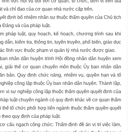
ĩnh vực nội vụ đối với cơ quan, tổ chức, đơn vị trên địa
t và chỉ đạo của cơ quan nhà nước cấp trên.
yết định bổ nhiệm nhân sự thuộc thẩm quyền của Chủ tịch
 Đảng và của pháp luật.
 pháp luật, quy hoạch, kế hoạch, chương trình sau khi
ẫn, kiểm tra, thông tin, tuyên truyền, phổ biến, giáo dục
 các lĩnh vực thuộc phạm vi quản lý nhà nước được giao.
ban nhân dân huyện trình Hội đồng nhân dân huyện xem
 lại, giải thể cơ quan chuyên môn thuộc Ủy ban nhân dân
ăn bản. Quy định chức năng, nhiệm vụ, quyền hạn và tổ
nghiệp công lập thuộc Ủy ban nhân dân huyện. Thành lập,
 đơn vị sự nghiệp công lập thuộc thẩm quyền quyết định của
pháp luật chuyên ngành có quy định khác về cơ quan thẩm
ải thể tổ chức phối hợp liên ngành thuộc thẩm quyền quyết
theo quy định của pháp luật.
 cơ cấu ngạch công chức: Thẩm định đề án vị trí việc làm,