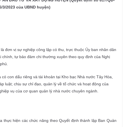
ÁN ĐẦU TƯ VÀ XÂY DỰNG HUYỆN (Quyết định số 817/QĐ-
/3/2023 của UBND huyện)
à đơn vị sự nghiệp công lập có thu, trực thuộc Ủy ban nhân dân
i chính, tự bảo đảm chi thường xuyên theo quy định của Nghị
 phủ.
 có con dấu riêng và tài khoản tại Kho bạc Nhà nước Tây Hòa,
 luật; chịu sự chỉ đạo, quản lý về tổ chức và hoạt động của
hiệp vụ của cơ quan quản lý nhà nước chuyên ngành.
a thực hiện các chức năng theo Quyết định thành lập Ban Quản