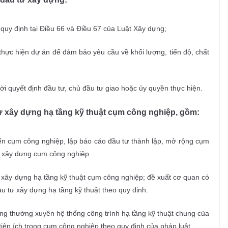
 quy định tại Điều 66 và Điều 67 của Luật Xây dựng;
thực hiện dự án để đảm bảo yêu cầu về khối lượng, tiến độ, chất
i quyết định đầu tư, chủ đầu tư giao hoặc ủy quyền thực hiện.
ư xây dựng hạ tầng kỹ thuật cụm công nghiệp, gồm:
ển cụm công nghiệp, lập báo cáo đầu tư thành lập, mở rộng cụm
ết xây dựng cụm công nghiệp.
tư xây dựng hạ tầng kỹ thuật cụm công nghiệp; đề xuất cơ quan có
 tư xây dựng hạ tầng kỹ thuật theo quy định.
g thường xuyên hệ thống công trình hạ tầng kỹ thuật chung của
iện ích trong cụm công nghiệp theo quy định của pháp luật.