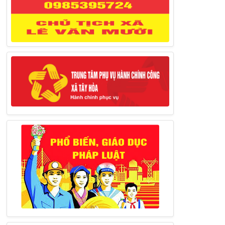
27/03/2025
Thông báo đăng ký tiếp công dân định
kỳ đợt 02 tháng 3/2025 của Chủ tịch UBND
huyện
12/03/2025
Thông báo lịch công tác của Chủ tịch,
các Phó Chủ tịch UBND huyện và Phó Chủ
tịch Hội đồng nhân dân huyện (Từ ngày
10/3/2025 – 14/3/2025)
10/03/2025
Thông báo tổ chức thực hiện Cưỡng chế
buộc thực hiện biện pháp khắc phục hậu quả
trong lĩnh vực đất đai
17/06/2025
Thông báo đăng ký tiếp công dân định
kỳ đợt 01 tháng 6/2025 của Chủ tịch UBND
huyện