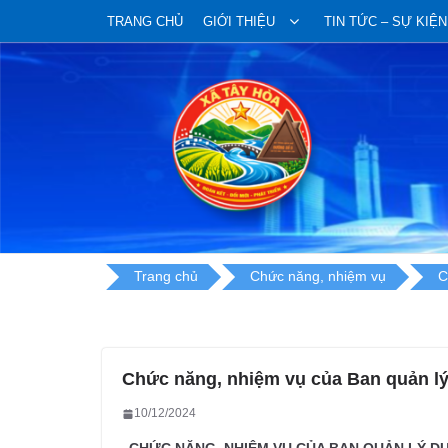
Skip
TRANG CHỦ
GIỚI THIỆU
TIN TỨC – SỰ KIỆN
to
content
Trang chủ
Chức năng, nhiệm vụ
C
Chức năng, nhiệm vụ của Ban quản lý
10/12/2024