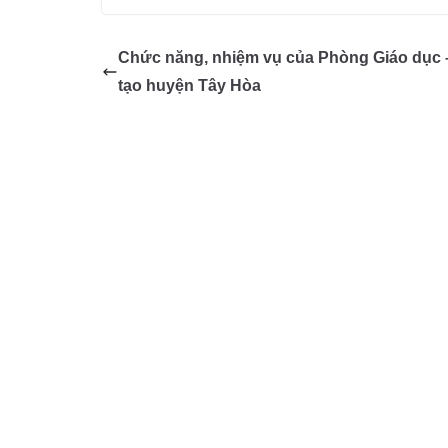
c
ss
at
k
ail
e
e
e
s
e
gr
Chức năng, nhiệm vụ của Phòng Giáo dục 
b
n
A
dI
a
tạo huyện Tây Hòa
o
g
p
n
m
o
er
p
k