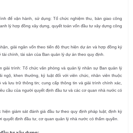
rình để vận hành, sử dụng: Tổ chức nghiệm thu, bàn giao công
thanh lý hợp đồng xây dựng, quyết toán vốn đầu tư xây dựng công
 nhận, giải ngân vốn theo tiến độ thực hiện dự án và hợp đồng ký
 tài chính, tài sản của Ban quản lý dự án theo quy định.
m giải trình: Tổ chức văn phòng và quản lý nhân sự Ban quản lý
i ngộ, khen thưởng, kỷ luật đối với viên chức, nhân viên thuộc
 và lưu trữ thông tin; cung cấp thông tin và giải trình chính xác,
yêu cầu của người quyết định đầu tư và các cơ quan nhà nước có
hiện giám sát đánh giá đầu tư theo quy định pháp luật; định kỳ
ời quyết định đầu tư, cơ quan quản lý nhà nước có thẩm quyền.
đầu tư xây dựng
: