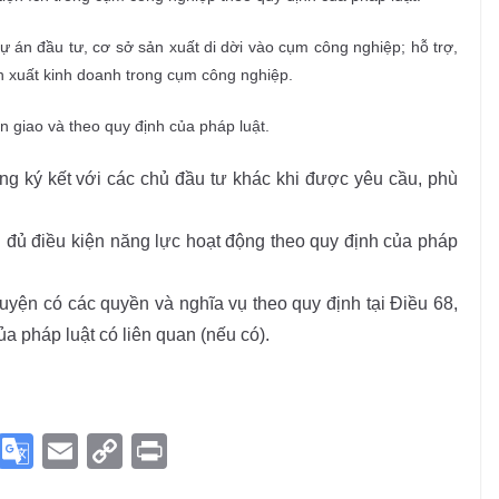
dự án đầu tư, cơ sở sản xuất di dời vào cụm công nghiệp; hỗ trợ,
ản xuất kinh doanh trong cụm công nghiệp.
 giao và theo quy định của pháp luật.
ng ký kết với các chủ đầu tư khác khi được yêu cầu, phù
i đủ điều kiện năng lực hoạt động theo quy định của pháp
yện có các quyền và nghĩa vụ theo quy định tại Điều 68,
a pháp luật có liên quan (nếu có).
S
G
E
C
Pr
ky
o
m
o
in