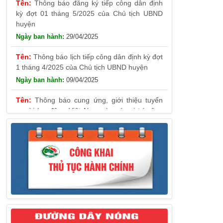
huyện
29/04/2025
Thông báo lịch tiếp công dân định kỳ đợt
1 tháng 4/2025 của Chủ tịch UBND huyện
09/04/2025
Thông báo cung ứng, giới thiệu tuyển
người lao động Việt Nam vào các vị trí công
việc dự kiến tuyển người lao động nước ngoài
31/03/2025
Thông báo treo cờ Tổ quốc nhân kỷ
niệm 50 năm Ngày giải phóng tỉnh Phú Yên
(01/4/1975 – 01/4/2025)
28/03/2025
Thông báo giới thiệu, cung ứng lao động
Việt Nam cho Liên danh Hengtong
International Engineering Co.,Ltd