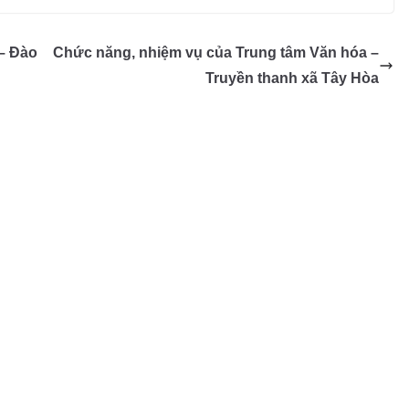
p
o
ail
p
t
e
gl
y
– Đào
Chức năng, nhiệm vụ của Trung tâm Văn hóa –
e
Li
Truyền thanh xã Tây Hòa
Tr
n
a
k
n
sl
at
e