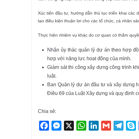
Xúc tiến đầu tư, hướng dẫn thủ tục triển khai các 
tạo điều kiện thuận lợi cho các tổ chức, cá nhân s
Thực hiện nhiệm vụ khác do cơ quan có thẩm quyền
Nhận ủy thác quản lý dự án theo hợp đồ
hợp với năng lực hoạt động của mình.
Giám sát thi công xây dựng công trình kh
luật.
Ban Quản lý dự án đầu tư và xây dựng hu
Điều 69 của Luật Xây dựng và quy định củ
Chia sẻ:
F
M
X
W
Li
G
T
a
e
h
n
m
el