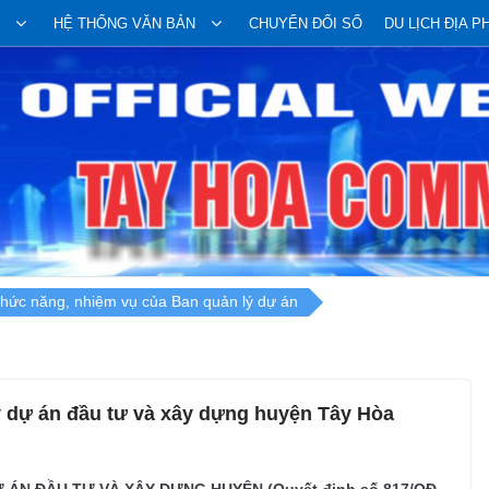
HỆ THỐNG VĂN BẢN
CHUYỂN ĐỔI SỐ
DU LỊCH ĐỊA 
hức năng, nhiệm vụ của Ban quản lý dự án
 dự án đầu tư và xây dựng huyện Tây Hòa