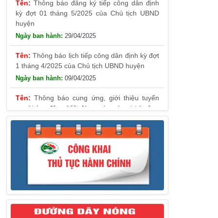
29/04/2025
Thông báo lịch tiếp công dân định kỳ đợt
1 tháng 4/2025 của Chủ tịch UBND huyện
09/04/2025
Thông báo cung ứng, giới thiệu tuyển
người lao động Việt Nam vào các vị trí công
việc dự kiến tuyển người lao động nước ngoài
31/03/2025
Thông báo treo cờ Tổ quốc nhân kỷ
niệm 50 năm Ngày giải phóng tỉnh Phú Yên
(01/4/1975 – 01/4/2025)
28/03/2025
Thông báo giới thiệu, cung ứng lao động
Việt Nam cho Liên danh Hengtong
International Engineering Co.,Ltd
27/03/2025