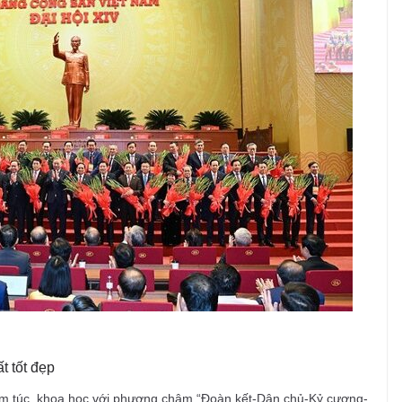
t tốt đẹp
iêm túc, khoa học với phương châm “Đoàn kết-Dân chủ-Kỷ cương-