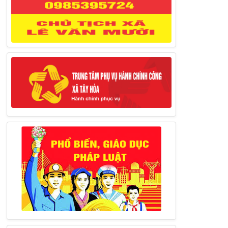
Thông báo đăng ký tiếp công dân định
kỳ đợt 02 tháng 3/2025 của Chủ tịch UBND
huyện
12/03/2025
Thông báo lịch công tác của Chủ tịch,
các Phó Chủ tịch UBND huyện và Phó Chủ
tịch Hội đồng nhân dân huyện (Từ ngày
10/3/2025 – 14/3/2025)
10/03/2025
Thông báo tổ chức thực hiện Cưỡng chế
buộc thực hiện biện pháp khắc phục hậu quả
trong lĩnh vực đất đai
17/06/2025
Thông báo đăng ký tiếp công dân định
kỳ đợt 01 tháng 6/2025 của Chủ tịch UBND
huyện
26/05/2025