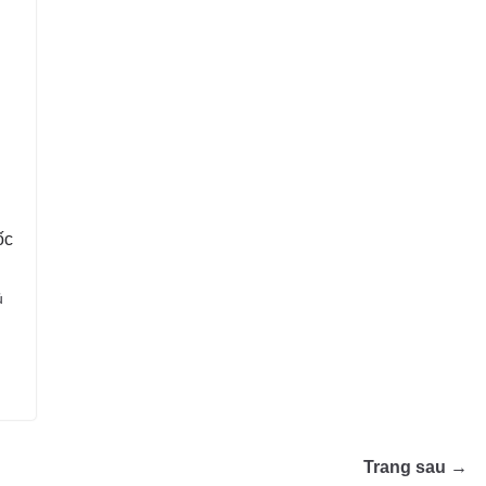
ốc
ủ
Trang sau →