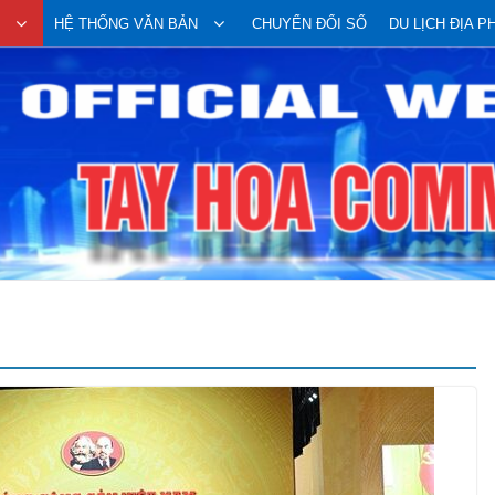
HỆ THỐNG VĂN BẢN
CHUYỂN ĐỔI SỐ
DU LỊCH ĐỊA 