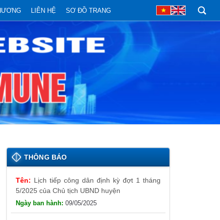
PHƯƠNG
LIÊN HỆ
SƠ ĐỒ TRANG
Lịch tiếp công dân định kỳ đợt 1 tháng
THÔNG BÁO
5/2025 của Chủ tịch UBND huyện
09/05/2025
Thông báo đăng ký tiếp công dân định
kỳ đợt 01 tháng 5/2025 của Chủ tịch UBND
huyện