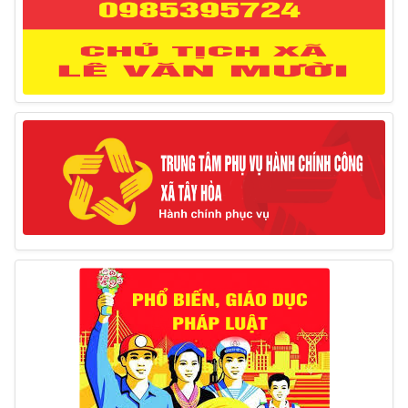
12/03/2025
Thông báo lịch công tác của Chủ tịch, các Phó Chủ
tịch UBND huyện và Phó Chủ tịch Hội đồng nhân dân
huyện (Từ ngày 10/3/2025 – 14/3/2025)
10/03/2025
Thông báo tổ chức thực hiện Cưỡng chế buộc thực
hiện biện pháp khắc phục hậu quả trong lĩnh vực đất đai
17/06/2025
Thông báo đăng ký tiếp công dân định kỳ đợt 01
tháng 6/2025 của Chủ tịch UBND huyện
26/05/2025
Lịch tiếp công dân định kỳ đợt 1 tháng 5/2025 của
Chủ tịch UBND huyện
09/05/2025