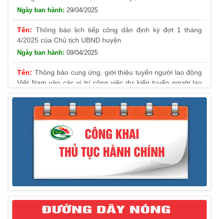
29/04/2025
Thông báo lịch tiếp công dân định kỳ đợt 1 tháng
4/2025 của Chủ tịch UBND huyện
09/04/2025
Thông báo cung ứng, giới thiệu tuyển người lao động
Việt Nam vào các vị trí công việc dự kiến tuyển người lao
động nước ngoài
31/03/2025
Thông báo treo cờ Tổ quốc nhân kỷ niệm 50 năm
Ngày giải phóng tỉnh Phú Yên (01/4/1975 – 01/4/2025)
28/03/2025
Thông báo giới thiệu, cung ứng lao động Việt Nam
cho Liên danh Hengtong International Engineering Co.,Ltd
27/03/2025
Thông báo đăng ký tiếp công dân định kỳ đợt 02
tháng 3/2025 của Chủ tịch UBND huyện