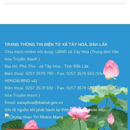
Lượt xem hôm nay : 691
Tổng lượt xem : 2192758
Đang truy cập : 2
Server Time : 2026-08-09
TRANG THÔNG TIN ĐIỆN TỬ XÃ TÂY HOÀ, ĐẮK LẮK
Chịu trách nhiệm nội dung: UBND xã Tây Hòa (Trung tâm Văn
hóa-Truyền thanh )
Địa chỉ: Phú Thứ - xã Tây Hòa - Tỉnh Đắk Lăk
Điện thoại: 0257.3578 760 - Fax: 0257.3578 562 (Văn phòng
HĐND&UBND xã)
Điện thoại: 0257.3578 532 - Fax: 0257.3578 589 (Trung tâm Văn
hóa-Truyền thanh )
Email:
xatayhoa@daklak.gov.vn