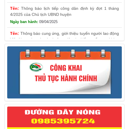
Thông báo lịch tiếp công dân định kỳ đợt 1 tháng
4/2025 của Chủ tịch UBND huyện
09/04/2025
Thông báo cung ứng, giới thiệu tuyển người lao động
Việt Nam vào các vị trí công việc dự kiến tuyển người lao
động nước ngoài
31/03/2025
Thông báo treo cờ Tổ quốc nhân kỷ niệm 50 năm
Ngày giải phóng tỉnh Phú Yên (01/4/1975 – 01/4/2025)
28/03/2025
Thông báo giới thiệu, cung ứng lao động Việt Nam
cho Liên danh Hengtong International Engineering Co.,Ltd
27/03/2025
Thông báo đăng ký tiếp công dân định kỳ đợt 02
tháng 3/2025 của Chủ tịch UBND huyện
12/03/2025