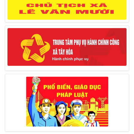
Thông báo lịch công tác của Chủ tịch, các Phó Chủ
tịch UBND huyện và Phó Chủ tịch Hội đồng nhân dân
huyện (Từ ngày 10/3/2025 – 14/3/2025)
10/03/2025
Thông báo tổ chức thực hiện Cưỡng chế buộc thực
hiện biện pháp khắc phục hậu quả trong lĩnh vực đất đai
17/06/2025
Thông báo đăng ký tiếp công dân định kỳ đợt 01
tháng 6/2025 của Chủ tịch UBND huyện
26/05/2025