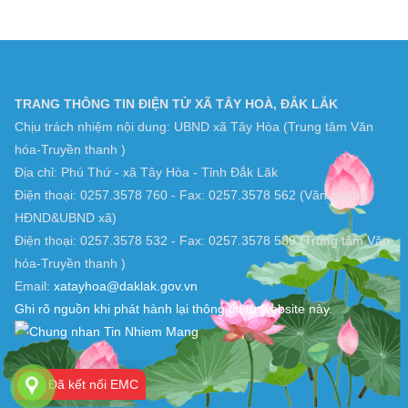
Đang truy cập : 3
Server Time : 2026-08-07
TRANG THÔNG TIN ĐIỆN TỬ XÃ TÂY HOÀ, ĐẮK LẮK
Chịu trách nhiệm nội dung: UBND xã Tây Hòa (Trung tâm Văn
hóa-Truyền thanh )
Địa chỉ: Phú Thứ - xã Tây Hòa - Tỉnh Đắk Lăk
Điện thoại: 0257.3578 760 - Fax: 0257.3578 562 (Văn phòng
HĐND&UBND xã)
Điện thoại: 0257.3578 532 - Fax: 0257.3578 589 (Trung tâm Văn
hóa-Truyền thanh )
Email:
xatayhoa@daklak.gov.vn
Ghi rõ nguồn khi phát hành lại thông tin từ website này.