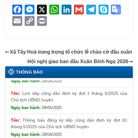
F
M
X
W
Li
G
T
S
G
a
e
h
n
m
el
ky
o
E
C
Pr
c
ss
at
k
ail
e
p
o
m
o
in
e
e
s
e
gr
e
gl
ail
p
t
b
n
A
dI
a
e
y
Xã Tây Hoà trang trọng tổ chức lễ chào cờ đầu xuân
o
g
p
n
m
Tr
Li
Thông báo đăng ký tiếp công dân định kỳ đợt 01
Hội nghị giao ban đầu Xuân Bính Ngọ 2026
o
er
p
a
tháng 6/2025 của Chủ tịch UBND huyện
n
THÔNG BÁO
26/05/2025
k
n
k
sl
Lịch tiếp công dân định kỳ đợt 1 tháng 5/2025 của
Chủ tịch UBND huyện
at
09/05/2025
e
Thông báo đăng ký tiếp công dân định kỳ đợt 01
tháng 5/2025 của Chủ tịch UBND huyện
29/04/2025