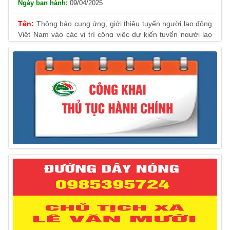
09/04/2025
Thông báo cung ứng, giới thiệu tuyển người lao động
Việt Nam vào các vị trí công việc dự kiến tuyển người lao
động nước ngoài
31/03/2025
Thông báo treo cờ Tổ quốc nhân kỷ niệm 50 năm
Ngày giải phóng tỉnh Phú Yên (01/4/1975 – 01/4/2025)
28/03/2025
Thông báo giới thiệu, cung ứng lao động Việt Nam
cho Liên danh Hengtong International Engineering Co.,Ltd
27/03/2025
Thông báo đăng ký tiếp công dân định kỳ đợt 02
tháng 3/2025 của Chủ tịch UBND huyện
12/03/2025
Thông báo lịch công tác của Chủ tịch, các Phó Chủ
tịch UBND huyện và Phó Chủ tịch Hội đồng nhân dân