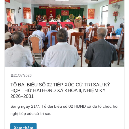
21/07/2026
TỔ ĐẠI BIỂU SỐ 02 TIẾP XÚC CỬ TRI SAU KỲ
HỌP THỨ HAI HĐND XÃ KHÓA II, NHIỆM KỲ
2026–2031
Sáng ngày 21/7, Tổ đại biểu số 02 HĐND xã đã tổ chức hội
nghị tiếp xúc cử tri sau
Xem thêm