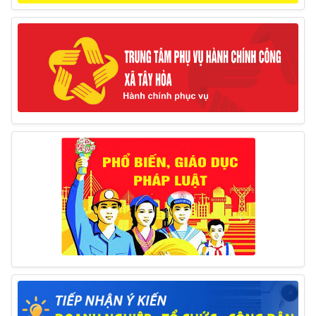
huyện (Từ ngày 10/3/2025 – 14/3/2025)
10/03/2025
Thông báo tổ chức thực hiện Cưỡng chế buộc thực
hiện biện pháp khắc phục hậu quả trong lĩnh vực đất đai
17/06/2025
Thông báo đăng ký tiếp công dân định kỳ đợt 01
tháng 6/2025 của Chủ tịch UBND huyện
26/05/2025