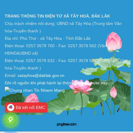
TRANG THÔNG TIN ĐIỆN TỬ XÃ TÂY HOÀ, ĐẮK LẮK
Chịu trách nhiệm nội dung: UBND xã Tây Hòa (Trung tâm Văn
hóa-Truyền thanh )
Địa chỉ: Phú Thứ - xã Tây Hòa - Tỉnh Đắk Lăk
Điện thoại: 0257.3578 760 - Fax: 0257.3578 562 (Văn phòng
HĐND&UBND xã)
Điện thoại: 0257.3578 532 - Fax: 0257.3578 589 (Trung tâm Văn
hóa-Truyền thanh )
Email:
xatayhoa@daklak.gov.vn
Ghi rõ nguồn khi phát hành lại thông tin từ website này.