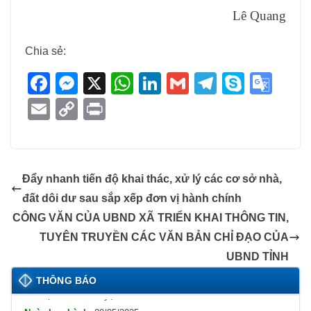
Lê Quang
Chia sẻ:
F
M
X
W
Li
G
T
S
G
a
e
h
n
m
el
ky
o
E
C
Pr
c
ss
at
k
ail
e
p
o
m
o
in
e
e
s
e
gr
e
gl
ail
p
t
b
n
A
dI
a
e
y
Đẩy nhanh tiến độ khai thác, xử lý các cơ sở nhà,
o
g
p
n
m
Tr
Li
đất dôi dư sau sắp xếp đơn vị hành chính
o
er
p
a
n
CÔNG VĂN CỦA UBND XÃ TRIỂN KHAI THÔNG TIN,
k
n
k
TUYÊN TRUYỀN CÁC VĂN BẢN CHỈ ĐẠO CỦA
sl
UBND TỈNH
Lịch tiếp công dân định kỳ đợt 1 tháng 5/2025 của
Chủ tịch UBND huyện
at
THÔNG BÁO
09/05/2025
e