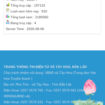
Truy cập hôm nay : 744
Truy cập hôm qua : 1099
Tháng này : 4443
Năm này : 112277
Tổng truy cập : 197132
Lượt xem hôm nay : 910
Tổng lượt xem : 2189360
Đang truy cập : 4
Server Time : 2026-08-06
TRANG THÔNG TIN ĐIỆN TỬ XÃ TÂY HOÀ, ĐẮK LẮK
Chịu trách nhiệm nội dung: UBND xã Tây Hòa (Trung tâm Văn
hóa-Truyền thanh )
Địa chỉ: Phú Thứ - xã Tây Hòa - Tỉnh Đắk Lăk