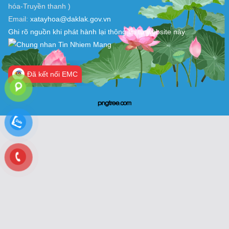
Điện thoại: 0257.3578 760 - Fax: 0257.3578 562 (Văn phòng
HĐND&UBND xã)
Điện thoại: 0257.3578 532 - Fax: 0257.3578 589 (Trung tâm Văn
hóa-Truyền thanh )
Email:
xatayhoa@daklak.gov.vn
Ghi rõ nguồn khi phát hành lại thông tin từ website này.
Đã kết nối EMC