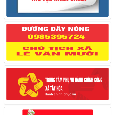
Thông báo đăng ký tiếp công dân định kỳ đợt 02
tháng 3/2025 của Chủ tịch UBND huyện
12/03/2025
Thông báo lịch công tác của Chủ tịch, các Phó Chủ
tịch UBND huyện và Phó Chủ tịch Hội đồng nhân dân
huyện (Từ ngày 10/3/2025 – 14/3/2025)
10/03/2025
Thông báo tổ chức thực hiện Cưỡng chế buộc thực
hiện biện pháp khắc phục hậu quả trong lĩnh vực đất đai
17/06/2025
Thông báo đăng ký tiếp công dân định kỳ đợt 01
tháng 6/2025 của Chủ tịch UBND huyện
26/05/2025
Lịch tiếp công dân định kỳ đợt 1 tháng 5/2025 của
Chủ tịch UBND huyện
09/05/2025