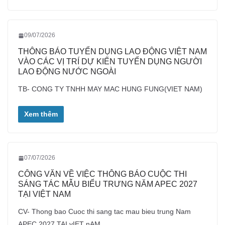
09/07/2026
THÔNG BÁO TUYỂN DỤNG LAO ĐỘNG VIỆT NAM
VÀO CÁC VỊ TRÍ DỰ KIẾN TUYỂN DỤNG NGƯỜI
LAO ĐỘNG NƯỚC NGOÀI
TB- CONG TY TNHH MAY MAC HUNG FUNG(VIET NAM)
Xem thêm
07/07/2026
CÔNG VĂN VỀ VIỆC THÔNG BÁO CUỘC THI
SÁNG TÁC MẪU BIỂU TRƯNG NĂM APEC 2027
TẠI VIỆT NAM
CV- Thong bao Cuoc thi sang tac mau bieu trung Nam
APEC 2027 TAI vIET nAM