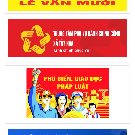
tịch UBND huyện và Phó Chủ tịch Hội đồng nhân dân
huyện (Từ ngày 10/3/2025 – 14/3/2025)
10/03/2025
Thông báo tổ chức thực hiện Cưỡng chế buộc thực
hiện biện pháp khắc phục hậu quả trong lĩnh vực đất đai
17/06/2025
Thông báo đăng ký tiếp công dân định kỳ đợt 01
tháng 6/2025 của Chủ tịch UBND huyện
26/05/2025