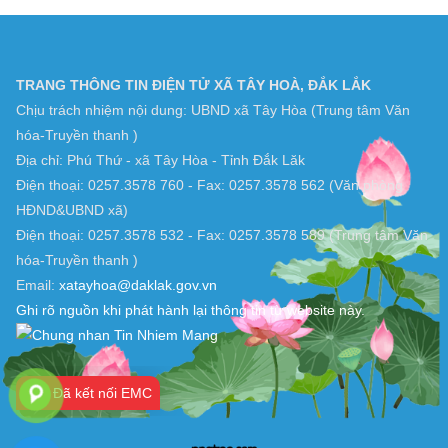
TRANG THÔNG TIN ĐIỆN TỬ XÃ TÂY HOÀ, ĐẮK LẮK
Chịu trách nhiệm nội dung: UBND xã Tây Hòa (Trung tâm Văn
hóa-Truyền thanh )
Địa chỉ: Phú Thứ - xã Tây Hòa - Tỉnh Đắk Lăk
Điện thoại: 0257.3578 760 - Fax: 0257.3578 562 (Văn phòng
HĐND&UBND xã)
Điện thoại: 0257.3578 532 - Fax: 0257.3578 589 (Trung tâm Văn
hóa-Truyền thanh )
Email:
xatayhoa@daklak.gov.vn
Ghi rõ nguồn khi phát hành lại thông tin từ website này.
Đã kết nối EMC