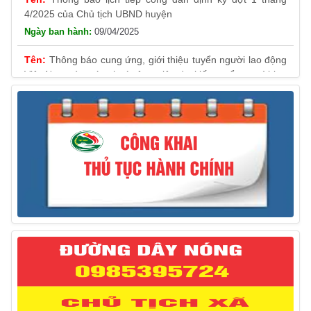
4/2025 của Chủ tịch UBND huyện
09/04/2025
Thông báo cung ứng, giới thiệu tuyển người lao động
Việt Nam vào các vị trí công việc dự kiến tuyển người lao
động nước ngoài
31/03/2025
Thông báo treo cờ Tổ quốc nhân kỷ niệm 50 năm
Ngày giải phóng tỉnh Phú Yên (01/4/1975 – 01/4/2025)
28/03/2025
Thông báo giới thiệu, cung ứng lao động Việt Nam
cho Liên danh Hengtong International Engineering Co.,Ltd
27/03/2025
Thông báo đăng ký tiếp công dân định kỳ đợt 02
tháng 3/2025 của Chủ tịch UBND huyện
12/03/2025
Thông báo lịch công tác của Chủ tịch, các Phó Chủ