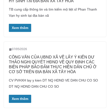
HY SINH TẠI ĐỊA BÀN XÃ TÂY HÒA
TB cung cấp thông tin và tìm kiếm mộ liệt sĩ Phan Thanh
Vạn hy sinh tại địa bàn xã
Xem thêm
07/05/2026
CÔNG VĂN CỦA UBND XÃ VỀ LẤY Ý KIẾN DỰ
THẢO NGHỊ QUYẾT HĐND VỀ QUY ĐỊNH CÁC
BIỆN PHÁP BẢO ĐẢM THỰC HIỆN DÂN CHỦ Ở
CƠ SỞ TRÊN ĐỊA BÀN XÃ TÂY HÒA
CV PVHXH lay y kien DT NQ HDND VE DAN CHU CO SO
DT NQ HDND DAN CHU CO SO
Xem thêm