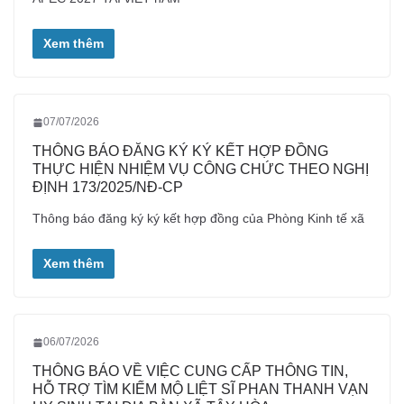
Xem thêm
07/07/2026
THÔNG BÁO ĐĂNG KÝ KÝ KẾT HỢP ĐỒNG
THỰC HIỆN NHIỆM VỤ CÔNG CHỨC THEO NGHỊ
ĐỊNH 173/2025/NĐ-CP
Thông báo đăng ký ký kết hợp đồng của Phòng Kinh tế xã
Xem thêm
06/07/2026
THÔNG BÁO VỀ VIỆC CUNG CẤP THÔNG TIN,
HỖ TRỢ TÌM KIẾM MỘ LIỆT SĨ PHAN THANH VẠN