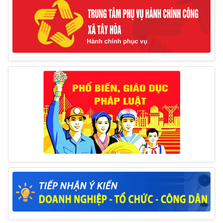
Thông báo tổ chức thực hiện Cưỡng chế buộc thực
hiện biện pháp khắc phục hậu quả trong lĩnh vực đất đai
17/06/2025
Thông báo đăng ký tiếp công dân định kỳ đợt 01
tháng 6/2025 của Chủ tịch UBND huyện
26/05/2025
Lịch tiếp công dân định kỳ đợt 1 tháng 5/2025 của
Chủ tịch UBND huyện
09/05/2025