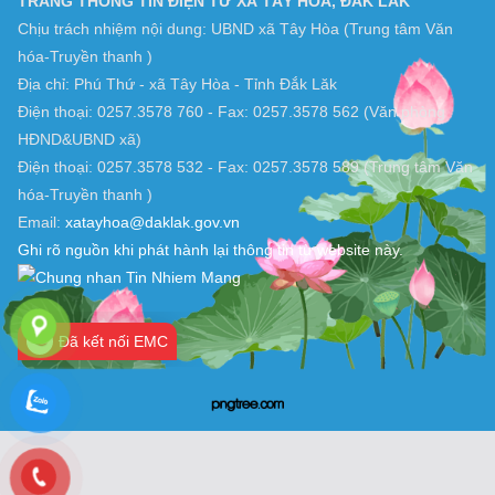
TRANG THÔNG TIN ĐIỆN TỬ XÃ TÂY HOÀ, ĐẮK LẮK
Chịu trách nhiệm nội dung: UBND xã Tây Hòa (Trung tâm Văn
hóa-Truyền thanh )
Địa chỉ: Phú Thứ - xã Tây Hòa - Tỉnh Đắk Lăk
Điện thoại: 0257.3578 760 - Fax: 0257.3578 562 (Văn phòng
HĐND&UBND xã)
Điện thoại: 0257.3578 532 - Fax: 0257.3578 589 (Trung tâm Văn
hóa-Truyền thanh )
Email:
xatayhoa@daklak.gov.vn
Ghi rõ nguồn khi phát hành lại thông tin từ website này.
Đã kết nối EMC