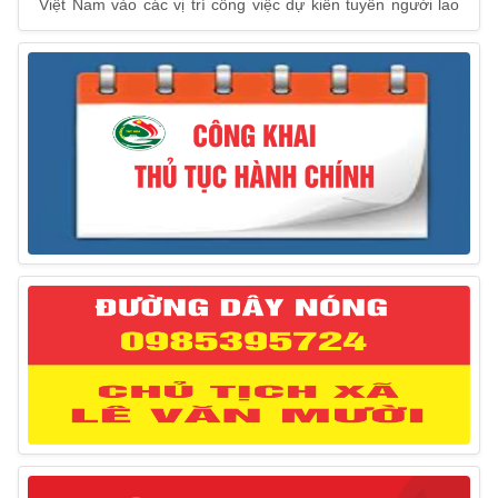
Việt Nam vào các vị trí công việc dự kiến tuyển người lao
động nước ngoài
31/03/2025
Thông báo treo cờ Tổ quốc nhân kỷ niệm 50 năm
Ngày giải phóng tỉnh Phú Yên (01/4/1975 – 01/4/2025)
28/03/2025
Thông báo giới thiệu, cung ứng lao động Việt Nam
cho Liên danh Hengtong International Engineering Co.,Ltd
27/03/2025
Thông báo đăng ký tiếp công dân định kỳ đợt 02
tháng 3/2025 của Chủ tịch UBND huyện
12/03/2025
Thông báo lịch công tác của Chủ tịch, các Phó Chủ
tịch UBND huyện và Phó Chủ tịch Hội đồng nhân dân
huyện (Từ ngày 10/3/2025 – 14/3/2025)
10/03/2025